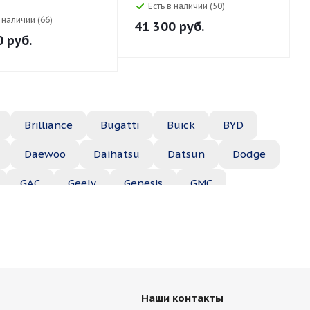
Шипы
Есть в наличии (50)
в наличии (66)
41 300
руб.
0
руб.
Brilliance
Bugatti
Buick
BYD
Daewoo
Daihatsu
Datsun
Dodge
GAC
Geely
Genesis
GMC
Hyundai
Infiniti
Isuzu
Iveco
Jac
Lexus
Lifan
Lincoln
Lotus
des
Mercury
MG
Mini
Mitsubishi
Наши контакты
Porsche
Ravon
Renault
Rolls-Royce