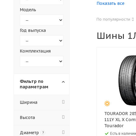
Показать все
Модель
155
165
По популярности
305
315
Год выпуска
Шины 1Л
30
35
Комплектация
Фильтр по
параметрам
Ширина
TOURADOR 285/40 ZR23
Высота
111Y XL X Comf
Tourador
Диаметр
?
Есть в наличии