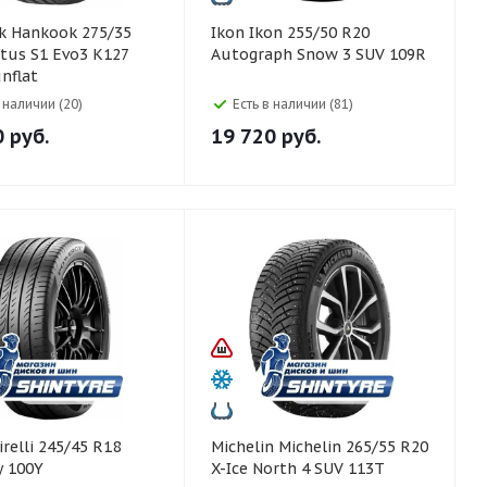
5/35
Ikon Ikon 255/50 R20
tus S1 Evo3 K127
Autograph Snow 3 SUV 109R
nflat
в наличии (20)
Есть в наличии (81)
0
руб.
19 720
руб.
Michelin Michelin 265/55 R20
y 100Y
X-Ice North 4 SUV 113T