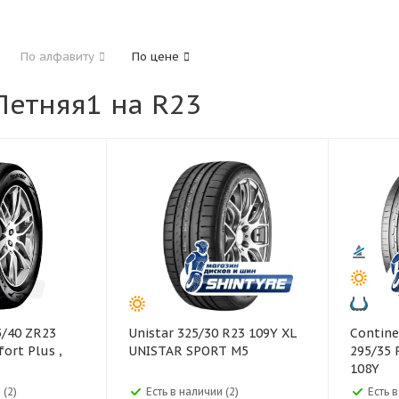
185
195
205
215
225
235
24
По алфавиту
По цене
325
етняя1 на R23
40
45
45
50
55
60
65
70
Unistar 325/30 R23 109Y XL
Continental Co
ort Plus ,
UNISTAR SPORT M5
295/35 
108Y
 (2)
Есть в наличии (2)
Есть 