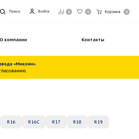
Войти
Поиск
Корзина
0
0
0
О компании
Контакты
завода «Микоян».
огласованию.
R16
R16C
R17
R18
R19