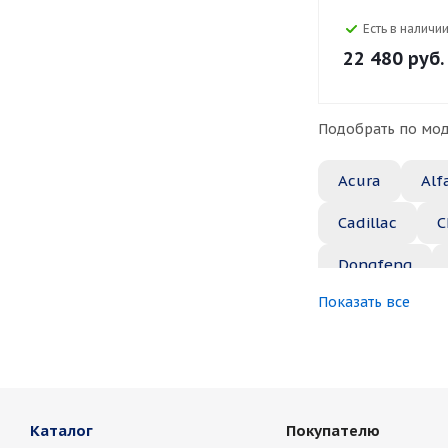
Есть в наличии
22 480
руб.
Подобрать по мод
Acura
Alf
Cadillac
C
Dongfeng
Показать все
Great Wall
Jaguar
Je
Marussia
Каталог
Покупателю
Nissan
No