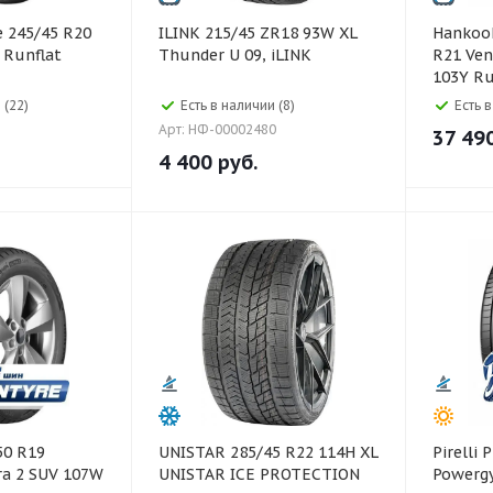
ILINK 215/45 ZR18 93W XL
Hankook Hankook 27
Runflat
Thunder U 09, iLINK
R21 Ven
103Y Ru
 (22)
Есть в наличии (8)
Есть 
Арт: НФ-00002480
37 49
4 400
руб.
UNISTAR 285/45 R22 114H XL
Pirelli Pirelli 245/45 R18
ra 2 SUV 107W
UNISTAR ICE PROTECTION
Powerg