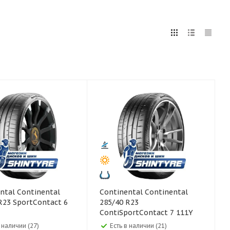
5
255
265
275
285
295
75
80
ntinental
Continental Continental
R23 SportContact 6
285/40 R23
ContiSportContact 7 111Y
в наличии (27)
Есть в наличии (21)