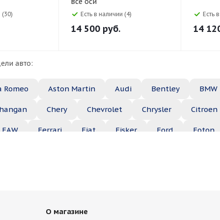
все оси
 (30)
Есть в наличии (4)
Есть 
14 500
руб.
14 12
ели авто:
a Romeo
Aston Martin
Audi
Bentley
BMW
hangan
Chery
Chevrolet
Chrysler
Citroen
FAW
Ferrari
Fiat
Fisker
Ford
Foton
Haima
Haval
Holden
Honda
Hummer
ep
Kia
Lamborghini
Lancia
Land Rover
Maserati
Maybach
Mazda
McLaren
Merce
О магазине
ble
Opel
Peugeot
Plymouth
Pontiac