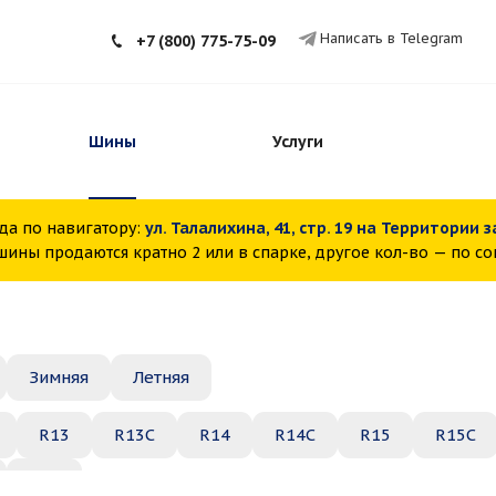
Написать в Telegram
+7 (800) 775-75-09
Шины
Услуги
да по навигатору:
ул. Талалихина, 41, стр. 19 на Территории 
ины продаются кратно 2 или в спарке, другое кол-во — по с
Зимняя
Летняя
R13
R13C
R14
R14C
R15
R15C
R22