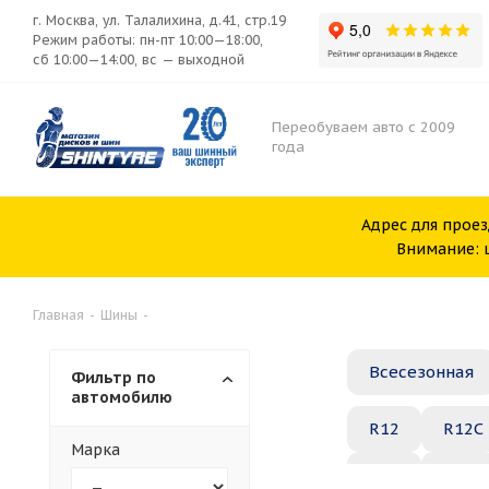
г. Москва, ул. Талалихина, д.41, стр.19
Режим работы: пн-пт 10:00—18:00,
сб 10:00—14:00, вс — выходной
Переобуваем авто с 2009
года
Адрес для проез
Внимание: ш
Главная
-
Шины
-
Всесезонная
Фильтр по
автомобилю
R12
R12C
Марка
R20
R21