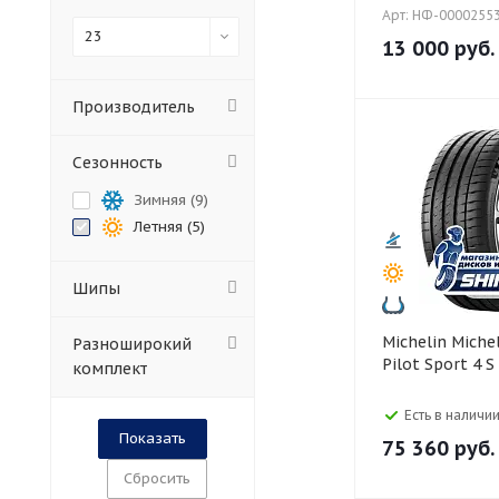
Арт: НФ-0000255
23
13 000
руб.
Производитель
Сезонность
Зимняя (
9
)
Летняя (
5
)
Шипы
Michelin Michelin 285/40 R23
Разноширокий
Pilot Sport 4 S
комплект
Есть в наличии
75 360
руб.
Сбросить