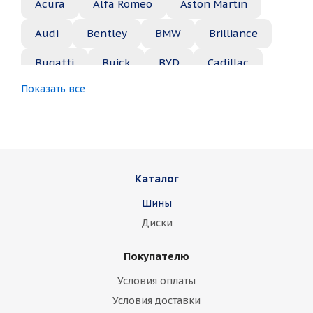
Acura
Alfa Romeo
Aston Martin
Audi
Bentley
BMW
Brilliance
Bugatti
Buick
BYD
Cadillac
Показать все
Changan
Chery
Chevrolet
Chrysler
Citroen
Daewoo
Daihatsu
Datsun
Dodge
Каталог
Dongfeng
FAW
Ferrari
Fiat
Шины
Fisker
Ford
Foton
GAC
Диски
Geely
Genesis
GMC
Great Wall
Покупателю
Haima
Haval
Holden
Honda
Условия оплаты
Hummer
Hyundai
Infiniti
Isuzu
Условия доставки