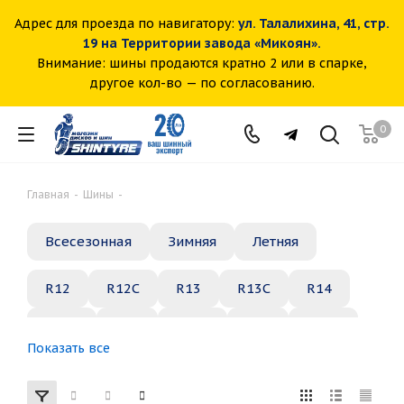
Адрес для проезда по навигатору:
ул. Талалихина, 41, стр.
19 на Территории завода «Микоян».
Внимание: шины продаются кратно 2 или в спарке,
другое кол-во — по согласованию.
0
Главная
-
Шины
-
Всесезонная
Зимняя
Летняя
R12
R12C
R13
R13C
R14
R14C
R15
R15C
R16
R16C
Показать все
R17
R18
R19
R20
R21
R22