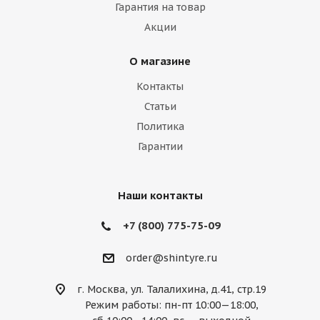
Гарантия на товар
Iveco
Jac
Jaguar
Jeep
Kia
Акции
Lamborghini
Lancia
Land Rover
О магазине
Lexus
Lifan
Lincoln
Lotus
Контакты
Marussia
Maserati
Maybach
Статьи
Политика
Mazda
McLaren
Mercedes
Гарантии
Mercury
MG
Mini
Mitsubishi
Nissan
Noble
Opel
Peugeot
Наши контакты
Plymouth
Pontiac
Porsche
+7 (800) 775-75-09
Ravon
Renault
Rolls-Royce
order@shintyre.ru
Rover
Saab
Saturn
Scion
г. Москва, ул. Талалихина, д.41, стр.19
Режим работы: пн-пт 10:00—18:00,
Seat
Skoda
Smart
Ssang Yong