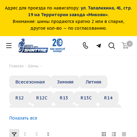
Адрес для проезда по навигатору:
ул. Талалихина, 41, стр.
19 на Территории завода «Микоян».
Внимание: шины продаются кратно 2 или в спарке,
другое кол-во — по согласованию.
0
Главная
-
Шины
-
Всесезонная
Зимняя
Летняя
R12
R12C
R13
R13C
R14
R14C
R15
R15C
R16
R16C
Показать все
R17
R18
R19
R20
R21
R22