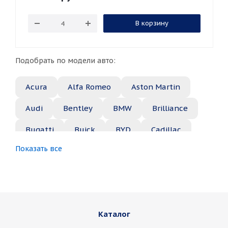
В корзину
Подобрать по модели авто:
Acura
Alfa Romeo
Aston Martin
Audi
Bentley
BMW
Brilliance
Bugatti
Buick
BYD
Cadillac
Показать все
Changan
Chery
Chevrolet
Chrysler
Citroen
Daewoo
Daihatsu
Datsun
Dodge
Каталог
Dongfeng
FAW
Ferrari
Fiat