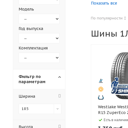
Показать все
Модель
155
165
По популярности
305
315
Год выпуска
Шины 1Л
30
35
Комплектация
Фильтр по
параметрам
Ширина
Westlake Westlake 185/65
185
R15 ZuperEco 
Есть в наличии
Высота