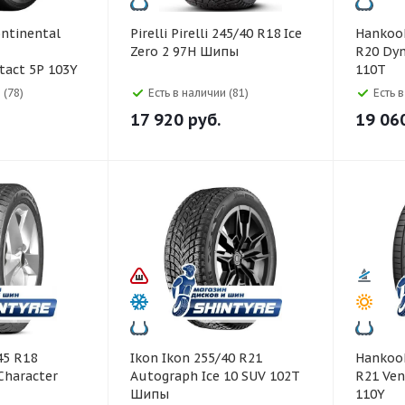
Pirelli Pirelli 245/40 R18 Ice
Hankook Hankook 27
Zero 2 97H Шипы
R20 Dyn
tact 5P 103Y
110T
 (78)
Есть в наличии (81)
Есть 
17 920
руб.
19 06
Ikon Ikon 255/40 R21
Hankook Hankook 27
Character
Autograph Ice 10 SUV 102T
R21 Ven
Шипы
110Y