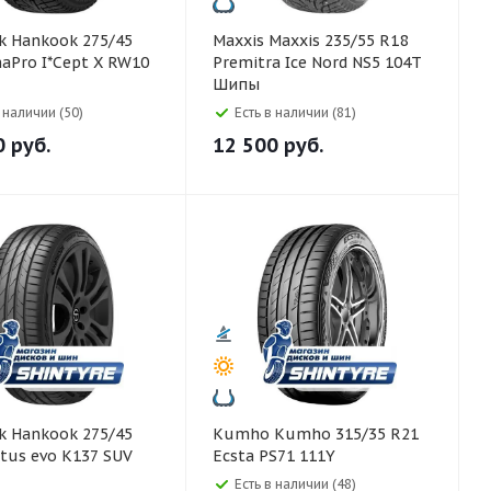
5/45
Maxxis Maxxis 235/55 R18
aPro I*Cept X RW10
Premitra Ice Nord NS5 104T
Шипы
в наличии (50)
Есть в наличии (81)
0
руб.
12 500
руб.
5/45
Kumho Kumho 315/35 R21
tus evo K137 SUV
Ecsta PS71 111Y
Есть в наличии (48)