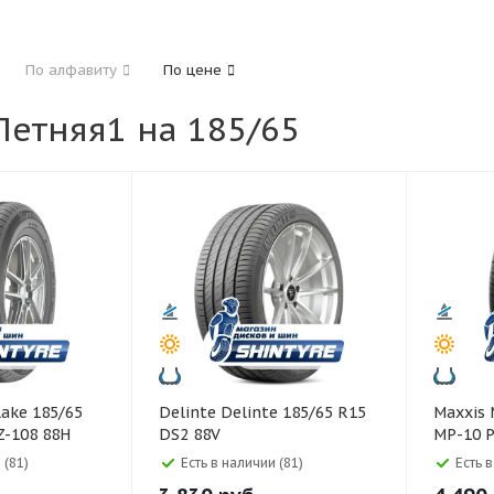
185
195
205
215
225
235
24
По алфавиту
По цене
325
етняя1 на 185/65
40
45
45
50
55
60
65
70
Delinte Delinte 185/65 R15
Maxxis Maxxis 185/65 R14
Z-108 88H
DS2 88V
MP-10 
 (81)
Есть в наличии (81)
Есть 