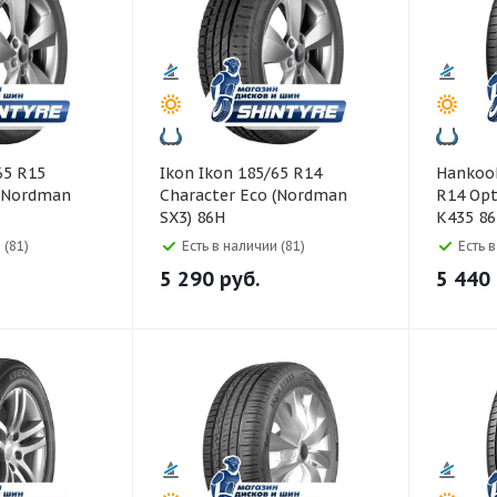
Ikon Ikon 185/65 R14
Hankook Hankook 18
 (Nordman
Character Eco (Nordman
R14 Opt
SX3) 86H
K435 8
 (81)
Есть в наличии (81)
Есть 
5 290
руб.
5 440