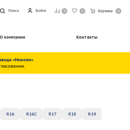
Войти
Поиск
Корзина
0
0
0
О компании
Контакты
завода «Микоян».
огласованию.
R16
R16C
R17
R18
R19