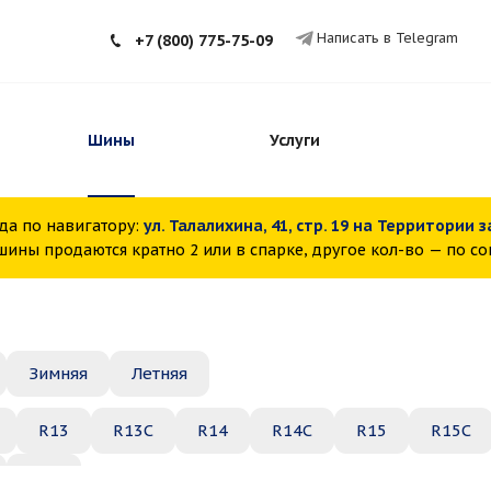
Написать в Telegram
+7 (800) 775-75-09
Шины
Услуги
да по навигатору:
ул. Талалихина, 41, стр. 19 на Территории 
ины продаются кратно 2 или в спарке, другое кол-во — по с
Зимняя
Летняя
R13
R13C
R14
R14C
R15
R15C
R22