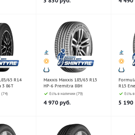
3 830
руб.
4 490
Maxxis Maxxis 185/65 R15
Formula Formula 18
 3 86T
HP-6 Premitra 88H
R15 Ene
 (74)
Есть в наличии (79)
Есть 
4 970
руб.
5 190