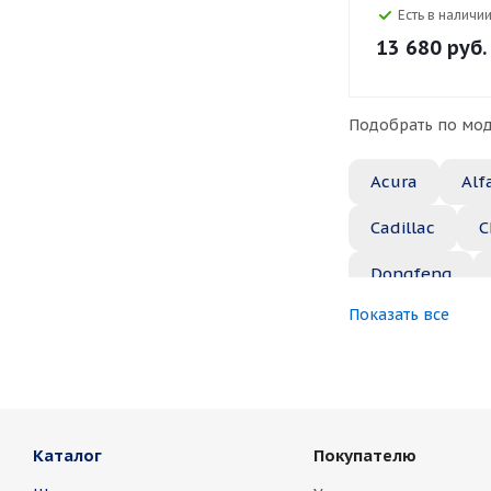
Есть в наличии
13 680
руб.
Подобрать по мод
Acura
Alf
Cadillac
C
Dongfeng
Показать все
Great Wall
Jaguar
Je
Marussia
Каталог
Покупателю
Nissan
No