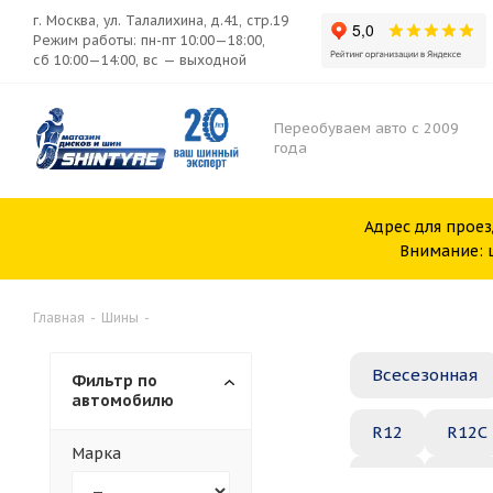
г. Москва, ул. Талалихина, д.41, стр.19
Режим работы: пн-пт 10:00—18:00,
сб 10:00—14:00, вс — выходной
Переобуваем авто с 2009
года
Адрес для проез
Внимание: ш
Главная
-
Шины
-
Всесезонная
Фильтр по
автомобилю
R12
R12C
Марка
R20
R21