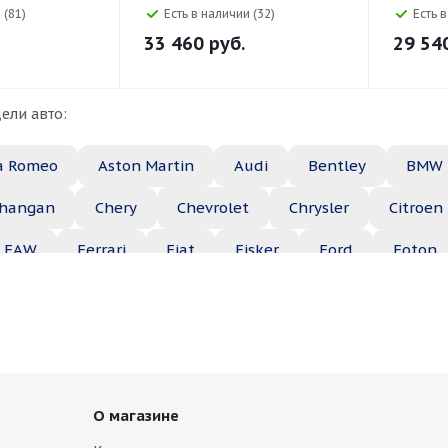
 (81)
Есть в наличии (32)
Есть 
33 460
руб.
29 54
ели авто:
a Romeo
Aston Martin
Audi
Bentley
BMW
hangan
Chery
Chevrolet
Chrysler
Citroen
FAW
Ferrari
Fiat
Fisker
Ford
Foton
Haima
Haval
Holden
Honda
Hummer
ep
Kia
Lamborghini
Lancia
Land Rover
Maserati
Maybach
Mazda
McLaren
Merce
О магазине
ble
Opel
Peugeot
Plymouth
Pontiac