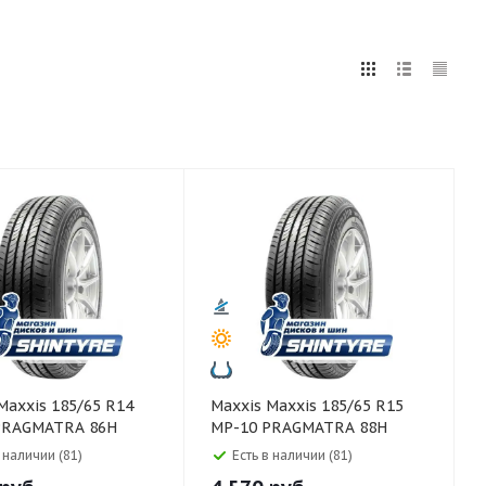
5
255
265
275
285
295
75
80
Maxxis Maxxis 185/65 R15
PRAGMATRA 86H
MP-10 PRAGMATRA 88H
в наличии (81)
Есть в наличии (81)