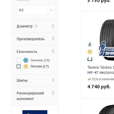
3 750
руб.
65
Диаметр
?
Производитель
Сезонность
Зимняя (
29
)
Летняя (
17
)
Torero Torero 185/65 R14
MP-47 Hectorra
Есть в наличии
Шипы
4 740
руб.
Разноширокий
комплект