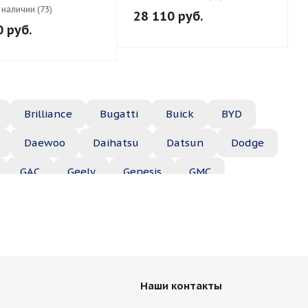
в наличии (73)
28 110
руб.
0
руб.
Brilliance
Bugatti
Buick
BYD
Daewoo
Daihatsu
Datsun
Dodge
GAC
Geely
Genesis
GMC
Hyundai
Infiniti
Isuzu
Iveco
Jac
Lexus
Lifan
Lincoln
Lotus
des
Mercury
MG
Mini
Mitsubishi
Наши контакты
Porsche
Ravon
Renault
Rolls-Royce