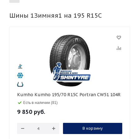
Шины 1Зимняя1 на 195 R15C
155
165
185
195
205
215
225
235
245
255
265
275
285
295
305
315
325
30
35
40
45
45
50
55
60
65
70
75
80
Kumho Kumho 195/70 R15C Portran CW51 104R
Есть в наличии (81)
9 850
руб.
В корзину