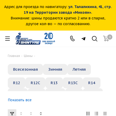
Адрес для проезда по навигатору:
ул. Талалихина, 41, стр.
19 на Территории завода «Микоян».
Внимание: шины продаются кратно 2 или в спарке,
другое кол-во — по согласованию.
0
Главная
-
Шины
-
Всесезонная
Зимняя
Летняя
R12
R12C
R13
R13C
R14
R14C
R15
R15C
R16
R16C
Показать все
R17
R18
R19
R20
R21
R22