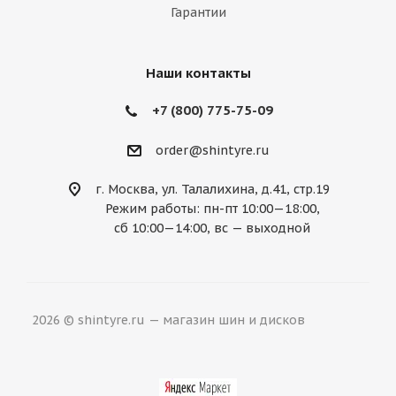
Гарантии
Mercury
MG
Mini
Mitsubishi
Nissan
Noble
Opel
Peugeot
Наши контакты
Plymouth
Pontiac
Porsche
+7 (800) 775-75-09
Ravon
Renault
Rolls-Royce
order@shintyre.ru
Rover
Saab
Saturn
Scion
г. Москва, ул. Талалихина, д.41, стр.19
Режим работы: пн-пт 10:00—18:00,
Seat
Skoda
Smart
Ssang Yong
сб 10:00—14:00, вс — выходной
Subaru
Suzuki
Tesla
Toyota
Volkswagen
Volvo
ВАЗ
ГАЗ
2026 © shintyre.ru — магазин шин и дисков
УАЗ