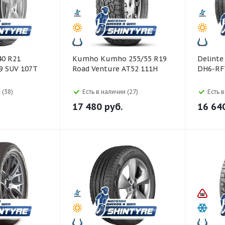
Kumho Kumho 255/55 R19
Delinte Delinte 245/50 R1
9 SUV 107T
Road Venture AT52 111H
DH6-RF
 (38)
Есть в наличии (27)
Есть 
17 480
руб.
16 64