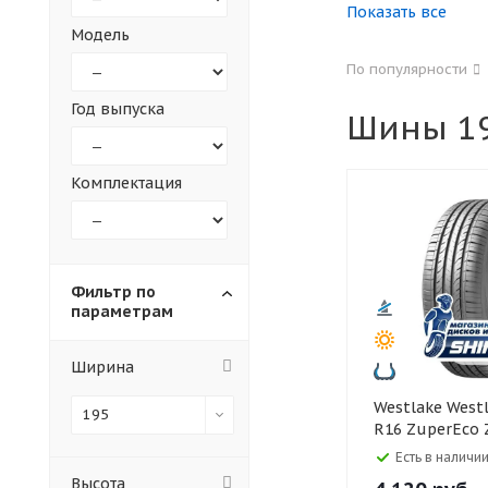
Показать все
Модель
155
165
По популярности
305
315
Год выпуска
Шины 19
30
35
Комплектация
Фильтр по
параметрам
Ширина
Westlake Westlake 195/55
195
R16 ZuperEco 
Есть в наличии
Высота