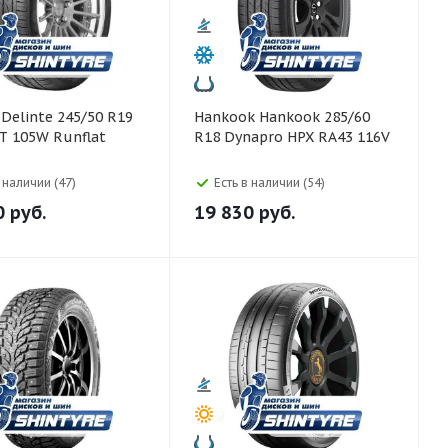
9
Hankook Hankook 285/60
T 105W Runflat
R18 Dynapro HPX RA43 116V
в наличии (47)
Есть в наличии (54)
0
руб.
19 830
руб.