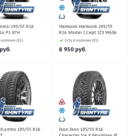
Hankook Hankook 195/55
to P1 87H
R16 Winter I Cept IZ3 W636
91H
в наличии (81)
Есть в наличии (81)
руб.
8 930
руб.
6
Ikon Ikon 195/55 R16
1T
Character Ice 8 (Nordman 8)