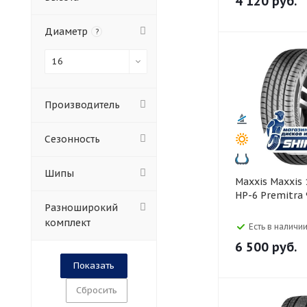
4 120
руб.
Диаметр
?
16
Производитель
Сезонность
Шипы
Maxxis Maxxis 195/55 R16
HP-6 Premitra
Разноширокий
комплект
Есть в наличии
6 500
руб.
Сбросить