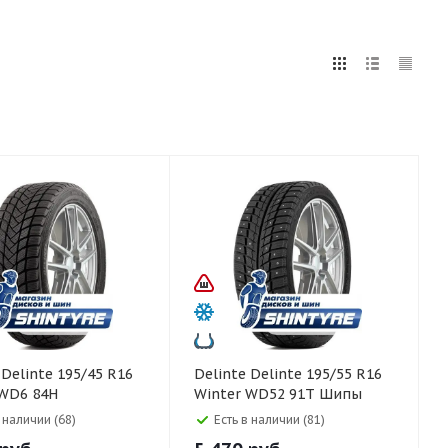
5
255
265
275
285
295
75
80
6
Delinte Delinte 195/55 R16
 WD6 84H
Winter WD52 91T Шипы
в наличии (68)
Есть в наличии (81)