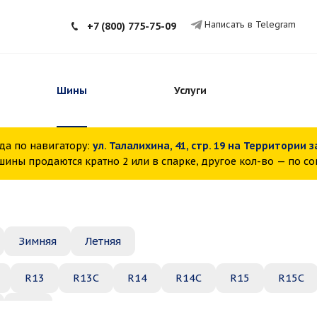
Написать в Telegram
+7 (800) 775-75-09
Шины
Услуги
да по навигатору:
ул. Талалихина, 41, стр. 19 на Территории 
ины продаются кратно 2 или в спарке, другое кол-во — по с
Зимняя
Летняя
R13
R13C
R14
R14C
R15
R15C
R22