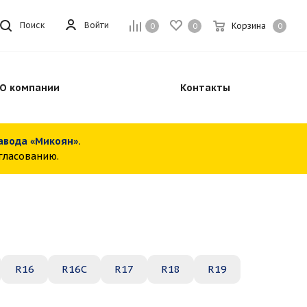
Войти
Поиск
Корзина
0
0
0
О компании
Контакты
завода «Микоян».
огласованию.
R16
R16C
R17
R18
R19