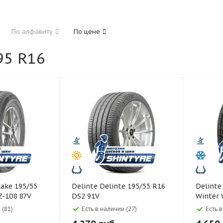
185
195
205
215
225
235
24
По алфавиту
По цене
325
5 R16
40
45
45
50
55
60
65
70
Delinte Delinte 195/55 R16
Delinte Delinte 195/45 R1
Z-108 87V
DS2 91V
Winter
 (81)
Есть в наличии (27)
Есть 