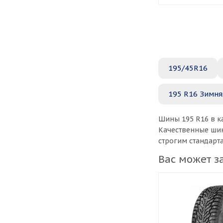
195/45R16
195 R16 Зимня
Шины 195 R16 в к
Качественные шин
строгим стандарт
Вас может з