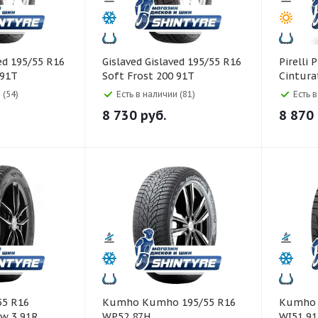
Gislaved Gislaved 195/55 R16
Pirelli Pirelli 195/55 R16
 91T
Soft Frost 200 91T
Cintura
 (54)
Есть в наличии (81)
Есть 
8 730
руб.
8 870
Kumho Kumho 195/55 R16
Kumho Kumho 195/55 R1
w 3 91R
WP52 87H
WI51 9