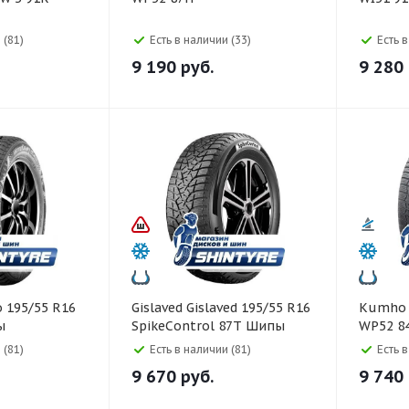
 (81)
Есть в наличии (33)
Есть 
9 190
руб.
9 280
Gislaved Gislaved 195/55 R16
Kumho Kumho 195/45 R1
ы
SpikeControl 87T Шипы
WP52 8
 (81)
Есть в наличии (81)
Есть 
9 670
руб.
9 740