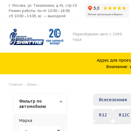
г. Москва, ул. Талалихина, д.41, стр.19
Режим работы: пн-пт 10:00—18:00,
сб 10:00—14:00, вс — выходной
Переобуваем авто с 2009
года
Адрес для проез
Внимание: ш
Главная
-
Шины
-
Всесезонная
Фильтр по
автомобилю
R12
R12C
Марка
R20
R21