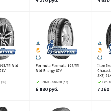
4 270
руб.
4 650
Formula Formula 195/55
Ikon Ikon 195/55 R16
 91V
R16 Energy 87V
Charact
SX3) 91
 (40)
Есть в наличии (34)
Есть 
6 880
руб.
7 360