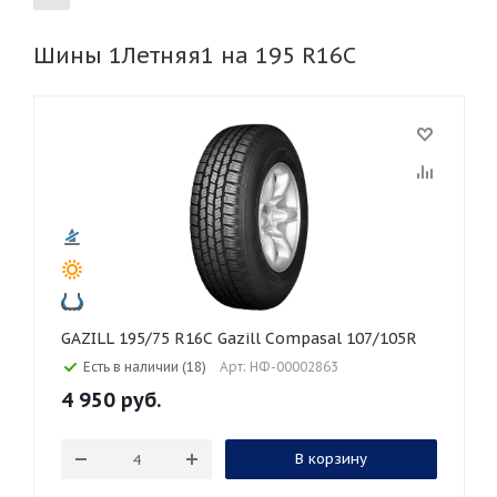
Шины 1Летняя1 на 195 R16C
155
165
185
195
205
215
225
235
245
255
265
275
285
295
305
315
325
30
35
40
45
45
50
55
60
65
70
75
80
GAZILL 195/75 R16C Gazill Compasal 107/105R
Есть в наличии (18)
Арт: НФ-00002863
4 950
руб.
В корзину