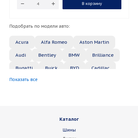
В корзину
Подобрать по модели авто:
Acura
Alfa Romeo
Aston Martin
Audi
Bentley
BMW
Brilliance
Bugatti
Buick
BYD
Cadillac
Показать все
Changan
Chery
Chevrolet
Chrysler
Citroen
Daewoo
Daihatsu
Datsun
Dodge
Каталог
Dongfeng
FAW
Ferrari
Fiat
Шины
Fisker
Ford
Foton
GAC