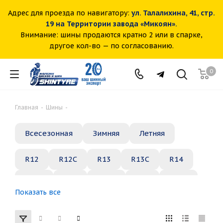
Адрес для проезда по навигатору:
ул. Талалихина, 41, стр.
19 на Территории завода «Микоян».
Внимание: шины продаются кратно 2 или в спарке,
другое кол-во — по согласованию.
0
Главная
-
Шины
-
Всесезонная
Зимняя
Летняя
R12
R12C
R13
R13C
R14
R14C
R15
R15C
R16
R16C
Показать все
R17
R18
R19
R20
R21
R22