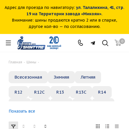
Адрес для проезда по навигатору:
ул. Талалихина, 41, стр.
19 на Территории завода «Микоян».
Внимание: шины продаются кратно 2 или в спарке,
другое кол-во — по согласованию.
0
Главная
-
Шины
-
Всесезонная
Зимняя
Летняя
R12
R12C
R13
R13C
R14
R14C
R15
R15C
R16
R16C
Показать все
R17
R18
R19
R20
R21
R22