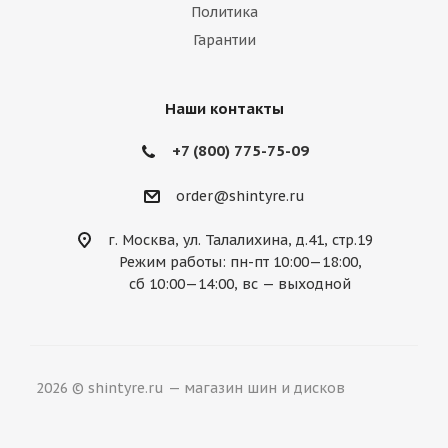
Политика
Mazda
McLaren
Mercedes
Гарантии
Mercury
MG
Mini
Mitsubishi
Nissan
Noble
Opel
Peugeot
Наши контакты
Plymouth
Pontiac
Porsche
+7 (800) 775-75-09
Ravon
Renault
Rolls-Royce
order@shintyre.ru
Rover
Saab
Saturn
Scion
г. Москва, ул. Талалихина, д.41, стр.19
Режим работы: пн-пт 10:00—18:00,
Seat
Skoda
Smart
Ssang Yong
сб 10:00—14:00, вс — выходной
Subaru
Suzuki
Tesla
Toyota
Volkswagen
Volvo
ВАЗ
ГАЗ
2026 © shintyre.ru — магазин шин и дисков
УАЗ