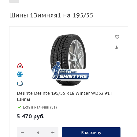
Шины 1Зимняя1 на 195/55
155
165
185
195
205
215
225
235
245
255
265
275
285
295
305
315
325
30
35
40
45
45
50
55
60
65
70
75
80
Delinte Delinte 195/55 R16 Winter WD52 91T
Шипы
Есть в наличии (81)
5 470
руб.
В корзину