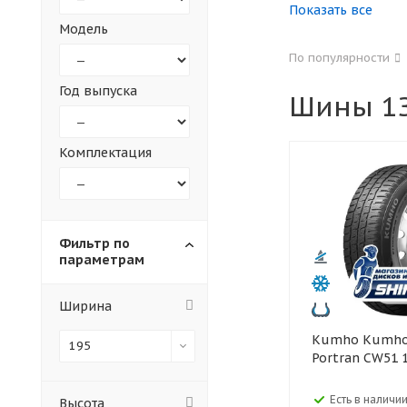
Показать все
Модель
155
165
По популярности
305
315
Год выпуска
Шины 1З
30
35
Комплектация
Фильтр по
параметрам
Ширина
Kumho Kumho 195/70 R15C
195
Portran CW51 
Есть в наличии
Высота