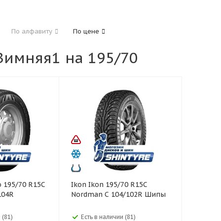
185
195
205
215
225
235
24
По алфавиту
По цене
325
имняя1 на 195/70
40
45
45
50
55
60
65
70
Ikon Ikon 195/70 R15C
104R
Nordman C 104/102R Шипы
 (81)
Есть в наличии (81)