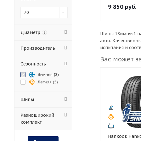
9 850
руб.
70
Диаметр
?
Шины 1Зимняя1 на
авто. Качественн
испытания и соот
Производитель
Вас может з
Сезонность
Зимняя (
2
)
Летняя (
5
)
Шипы
Разноширокий
комплект
Hankook Hankook 255/50