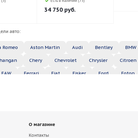
 (5)
Есть в наличии (75)
34 750
руб.
ели авто:
a Romeo
Aston Martin
Audi
Bentley
BMW
hangan
Chery
Chevrolet
Chrysler
Citroen
FAW
Ferrari
Fiat
Fisker
Ford
Foton
Haima
Haval
Holden
Honda
Hummer
ep
Kia
Lamborghini
Lancia
Land Rover
Maserati
Maybach
Mazda
McLaren
Merce
О магазине
ble
Opel
Peugeot
Plymouth
Pontiac
Контакты
b
Saturn
Scion
Seat
Skoda
Smart