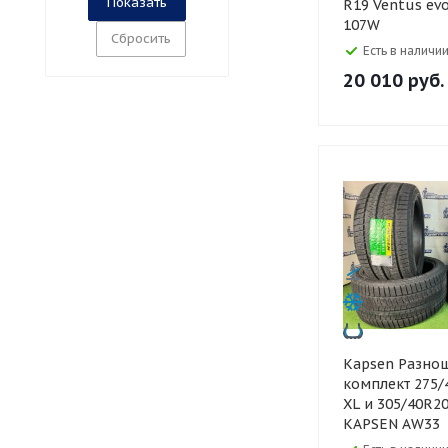
R19 Ventus ev
107W
Сбросить
Есть в наличии
20 010
руб.
Kapsen Разноширокий
комплект 275/
XL и 305/40R20
KAPSEN AW33