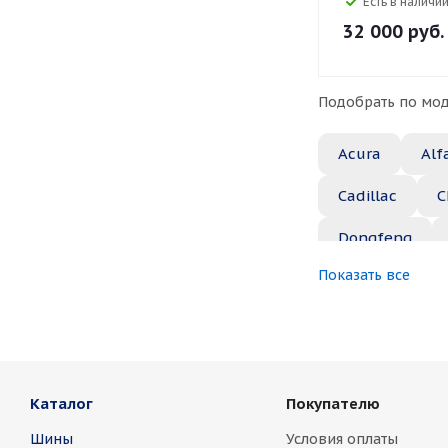
Есть в наличии
32 000
руб.
Подобрать по мод
Acura
Alf
Cadillac
C
Dongfeng
Показать все
Great Wall
Jaguar
Je
Marussia
Каталог
Покупателю
Nissan
No
Шины
Условия оплаты
Rover
Saa