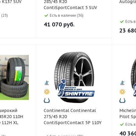
o K137 SUV
285/45 R20
Autogr
ContiSportContact 5 SUV
112Y
 (23)
Есть в наличии (36)
Есть 
41 070
руб.
23 68
Continental Continental
Michelin Michelin 255/45
45R20 110H
275/45 R20
Pilot S
 112H XL
ContiSportContact 5P 110Y
Есть 
40 36