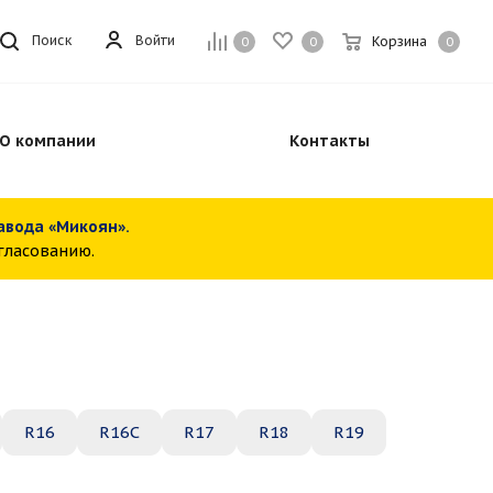
Войти
Поиск
Корзина
0
0
0
О компании
Контакты
завода «Микоян».
огласованию.
R16
R16C
R17
R18
R19