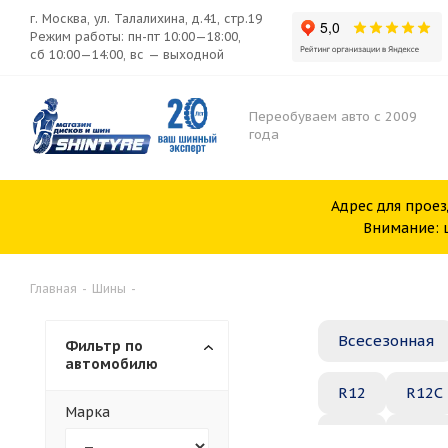
г. Москва, ул. Талалихина, д.41, стр.19
Режим работы: пн-пт 10:00—18:00,
сб 10:00—14:00, вс — выходной
Переобуваем авто с 2009
года
Адрес для проез
Внимание: ш
Главная
-
Шины
-
Всесезонная
Фильтр по
автомобилю
R12
R12C
Марка
R20
R21