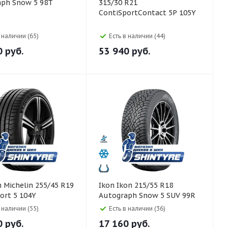
aph Snow 5 98T
315/30 R21
ContiSportContact 5P 105Y
в наличии (65)
Есть в наличии (44)
0
руб.
53 940
руб.
 R19
Ikon Ikon 215/55 R18
port 5 104Y
Autograph Snow 5 SUV 99R
в наличии (55)
Есть в наличии (36)
0
руб.
17 160
руб.