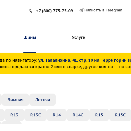
Написать в Telegram
+7 (800) 775-75-09
Шины
Услуги
да по навигатору:
ул. Талалихина, 41, стр. 19 на Территории 
ины продаются кратно 2 или в спарке, другое кол-во — по с
Зимняя
Летняя
R13
R13C
R14
R14C
R15
R15C
R22