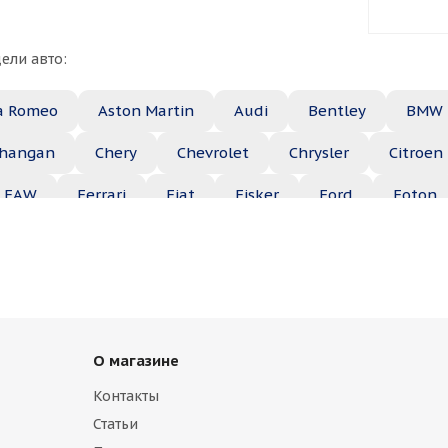
ели авто:
a Romeo
Aston Martin
Audi
Bentley
BMW
hangan
Chery
Chevrolet
Chrysler
Citroen
FAW
Ferrari
Fiat
Fisker
Ford
Foton
Haima
Haval
Holden
Honda
Hummer
ep
Kia
Lamborghini
Lancia
Land Rover
Maserati
Maybach
Mazda
McLaren
Merce
О магазине
ble
Opel
Peugeot
Plymouth
Pontiac
Контакты
b
Saturn
Scion
Seat
Skoda
Smart
Статьи
lkswagen
Volvo
ВАЗ
ГАЗ
УАЗ