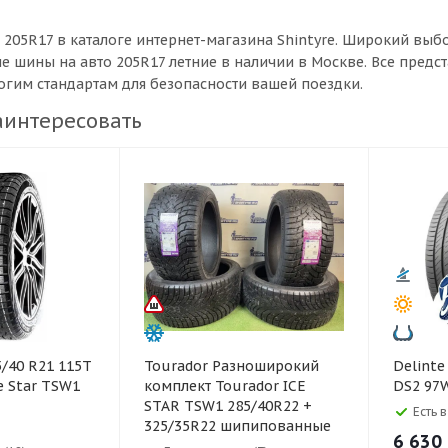
 205R17 в каталоге интернет-магазина Shintyre. Широкий в
ые шины на авто 205R17 летние в наличии в Москве. Все пред
рогим стандартам для безопасности вашей поездки.
аинтересовать
Tourador Разноширокий
Delinte Delinte 245/40 R1
e Star TSW1
комплект Tourador ICE
DS2 97
STAR TSW1 285/40R22 +
Есть 
325/35R22 шипипованные
6 630