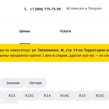
Написать в Telegram
+7 (800) 775-75-09
Шины
Услуги
да по навигатору:
ул. Талалихина, 41, стр. 19 на Территории 
ины продаются кратно 2 или в спарке, другое кол-во — по с
Зимняя
Летняя
R13
R13C
R14
R14C
R15
R15C
R22