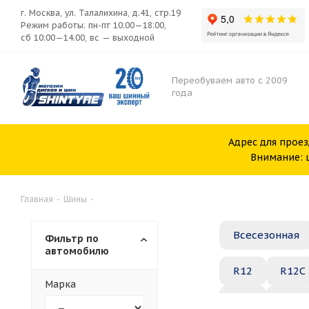
г. Москва, ул. Талалихина, д.41, стр.19
Режим работы: пн-пт 10:00—18:00,
сб 10:00—14:00, вс — выходной
Переобуваем авто с 2009
года
Адрес для проез
Внимание: ш
Главная
-
Шины
-
Всесезонная
Фильтр по
автомобилю
R12
R12C
Марка
R20
R21