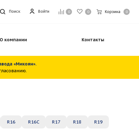
Войти
Поиск
Корзина
0
0
0
О компании
Контакты
завода «Микоян».
огласованию.
R16
R16C
R17
R18
R19