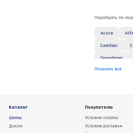
Подобрать по мод
Acura
Alf
Cadillac
C
Dongfeng
Показать все
Great Wall
Jaguar
Je
Marussia
Каталог
Покупателю
Nissan
No
Шины
Условия оплаты
Rover
Saa
Диски
Условия доставки
Toyota
Vo