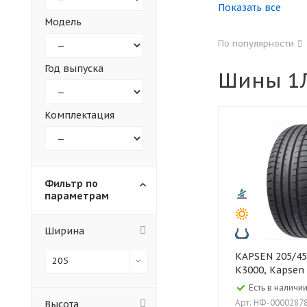
Показать все
Модель
155
165
По популярности
305
315
Год выпуска
Шины 1Л
30
35
Комплектация
Фильтр по
параметрам
Ширина
KAPSEN 205/45 ZR17 88W XL
205
K3000, Kapsen
Есть в наличии
Арт: НФ-0000287
Высота