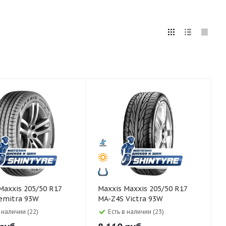
5
255
265
275
285
295
75
80
Maxxis Maxxis 205/50 R17
emitra 93W
MA-Z4S Victra 93W
в наличии (22)
Есть в наличии (23)