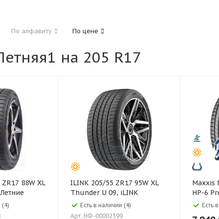
185
195
205
215
225
235
24
По алфавиту
По цене
325
етняя1 на 205 R17
40
45
45
50
55
60
65
70
ILINK 205/55 ZR17 95W XL
Maxxis Maxxis 205/50 R17
 Летние
Thunder U 09, iLINK
HP-6 Pr
 (4)
Есть в наличии (4)
Есть 
8
Арт: НФ-00002399