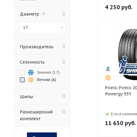
4 250
руб.
Диаметр
?
17
Производитель
Сезонность
Зимняя (
17
)
Летняя (
6
)
Pirelli Pirelli 205/50 R17
Powergy 93Y
Шипы
Разноширокий
Есть в наличии
комплект
11 630
руб.