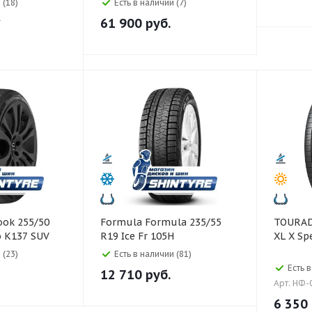
 (18)
Есть в наличии (7)
1
61 900
руб.
Formula Formula 235/55
TOURADOR 255/35
o K137 SUV
R19 Ice Fr 105H
XL X Sp
 (23)
Есть в наличии (81)
Есть в
12 710
руб.
Арт: НФ-
6 350