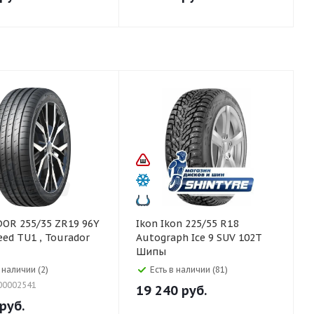
 ZR19 96Y
Ikon Ikon 225/55 R18
eed TU1 , Tourador
Autograph Ice 9 SUV 102T
Шипы
 наличии (2)
Есть в наличии (81)
00002541
19 240
руб.
руб.