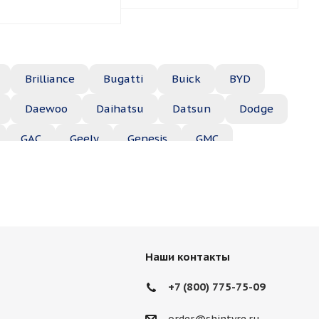
Brilliance
Bugatti
Buick
BYD
Daewoo
Daihatsu
Datsun
Dodge
GAC
Geely
Genesis
GMC
Hyundai
Infiniti
Isuzu
Iveco
Jac
Lexus
Lifan
Lincoln
Lotus
des
Mercury
MG
Mini
Mitsubishi
Наши контакты
Porsche
Ravon
Renault
Rolls-Royce
+7 (800) 775-75-09
Ssang Yong
Subaru
Suzuki
Tesla