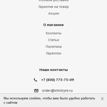
Условия доставки
Гарантия на товар
Iveco
Jac
Jaguar
Jeep
Kia
Акции
Lamborghini
Lancia
Land Rover
О магазине
Lexus
Lifan
Lincoln
Lotus
Контакты
Marussia
Maserati
Maybach
Статьи
Политика
Mazda
McLaren
Mercedes
Гарантии
Mercury
MG
Mini
Mitsubishi
Nissan
Noble
Opel
Peugeot
Наши контакты
Plymouth
Pontiac
Porsche
+7 (800) 775-75-09
Ravon
Renault
Rolls-Royce
order@shintyre.ru
x
Мы используем cookies, чтобы вам было удобно работать
Rover
Saab
Saturn
Scion
г. Москва, ул. Талалихина, д.41, стр.19
с сайтом
Режим работы: пн-пт 10:00—18:00,