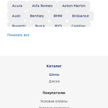
Acura
Alfa Romeo
Aston Martin
Audi
Bentley
BMW
Brilliance
Bugatti
Buick
BYD
Cadillac
Показать все
Changan
Chery
Chevrolet
Chrysler
Citroen
Daewoo
Daihatsu
Datsun
Dodge
Каталог
Dongfeng
FAW
Ferrari
Fiat
Шины
Fisker
Ford
Foton
GAC
Диски
Geely
Genesis
GMC
Great Wall
Покупателю
Haima
Haval
Holden
Honda
Условия оплаты
Hummer
Hyundai
Infiniti
Isuzu