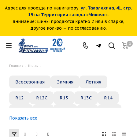
Адрес для проезда по навигатору:
ул. Талалихина, 41, стр.
19 на Территории завода «Микоян».
Внимание: шины продаются кратно 2 или в спарке,
другое кол-во — по согласованию.
0
Главная
-
Шины
-
Всесезонная
Зимняя
Летняя
R12
R12C
R13
R13C
R14
R14C
R15
R15C
R16
R16C
Показать все
R17
R18
R19
R20
R21
R22