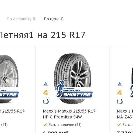
185
195
205
215
225
235
24
По алфавиту
По цене
325
етняя1 на 215 R17
40
45
45
50
55
60
65
70
Maxxis Maxxis 215/55 R17
Maxxis Maxxis 215/45 R17
HP-6 Premitra 94W
MA-Z4S 
 (71)
Есть в наличии (81)
Есть 