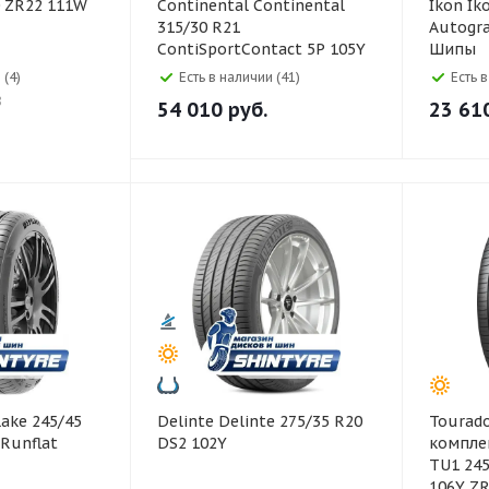
Continental Continental
Ikon Ikon 275/40 R19
315/30 R21
Autogra
ContiSportContact 5P 105Y
Шипы
 (4)
Есть в наличии (41)
Есть 
8
54 010
руб.
23 61
Delinte Delinte 275/35 R20
Tourador Разноши
 Runflat
DS2 102Y
комплек
TU1 245
106Y Z