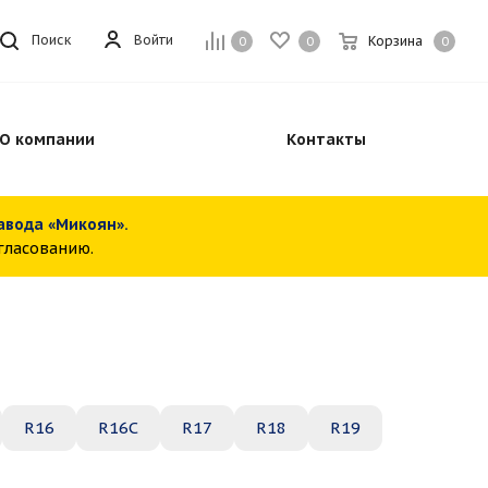
Войти
Поиск
Корзина
0
0
0
О компании
Контакты
завода «Микоян».
огласованию.
R16
R16C
R17
R18
R19