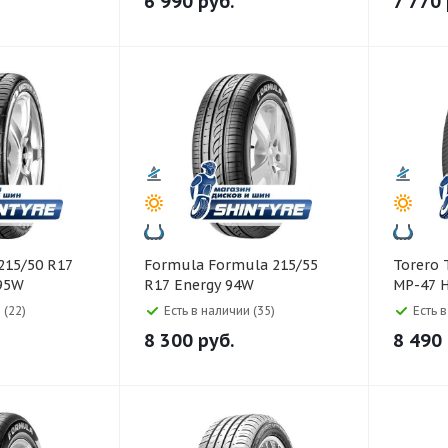
6 990
руб.
7 770
Formula Formula 215/55
Torero Torero 215/55 R17
 95W
R17 Energy 94W
MP-47 H
 (22)
Есть в наличии (35)
Есть 
8 300
руб.
8 490