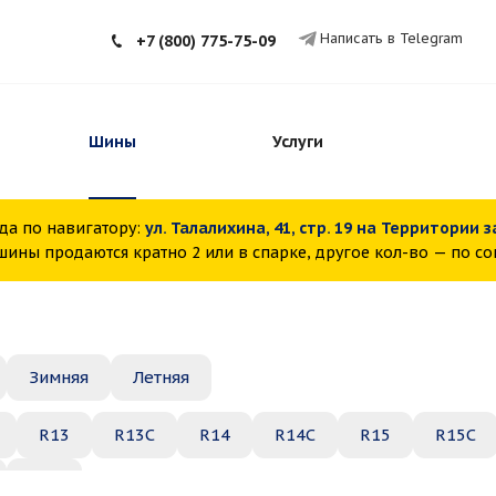
Написать в Telegram
+7 (800) 775-75-09
Шины
Услуги
да по навигатору:
ул. Талалихина, 41, стр. 19 на Территории 
ины продаются кратно 2 или в спарке, другое кол-во — по с
Зимняя
Летняя
R13
R13C
R14
R14C
R15
R15C
R22