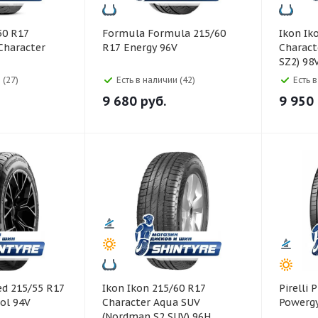
Formula Formula 215/60
Ikon Ikon 215/55 R17
Character
R17 Energy 96V
Charact
SZ2) 98
 (27)
Есть в наличии (42)
Есть 
9 680
руб.
9 950
Ikon Ikon 215/60 R17
Pirelli Pirelli 215/55 R17
ol 94V
Character Aqua SUV
Powerg
(Nordman S2 SUV) 96H