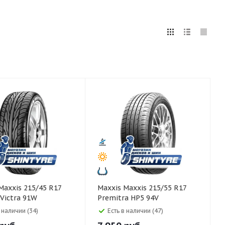
5
255
265
275
285
295
75
80
Maxxis Maxxis 215/55 R17
Victra 91W
Premitra HP5 94V
в наличии (34)
Есть в наличии (47)