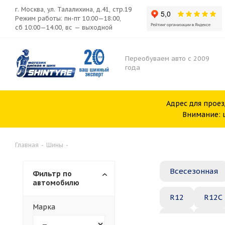
г. Москва, ул. Талалихина, д.41, стр.19
Режим работы: пн-пт 10:00—18:00,
сб 10:00—14:00, вс — выходной
Переобуваем авто с 2009
года
Адрес для проез
Внимание: ш
Главная
-
Шины
-
Всесезонная
Фильтр по
автомобилю
R12
R12C
Марка
R20
R21