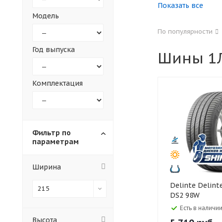
Показать все
Модель
155
165
По популярности
305
315
Год выпуска
Шины 1Л
30
35
Комплектация
Фильтр по
параметрам
Ширина
Delinte Delinte 215/55 R17
215
DS2 98W
Есть в наличии
Высота