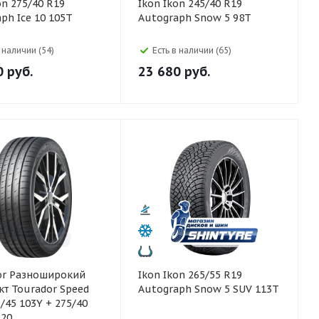
Ikon Ikon 245/40 R19
ph Ice 10 105T
Autograph Snow 5 98T
в наличии (54)
Есть в наличии (65)
0
руб.
23 680
руб.
рокий
Ikon Ikon 265/55 R19
т Tourador Speed
Autograph Snow 5 SUV 113T
/45 103Y + 275/40
R20