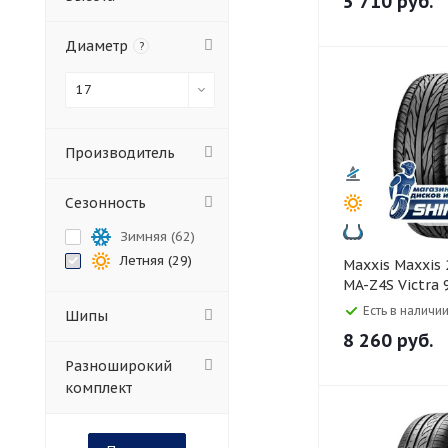
5 710
руб.
Диаметр
?
17
Производитель
Сезонность
Зимняя (
62
)
Летняя (
29
)
Maxxis Maxxis 215/50 R17
MA-Z4S Victra
Есть в наличии
Шипы
8 260
руб.
Разноширокий
комплект