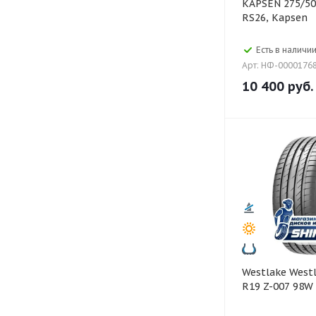
KAPSEN 275/50 ZR22 111W
RS26, Kapsen
Есть в наличии
Арт: НФ-0000176
10 400
руб.
Westlake Westlake 245/45
R19 Z-007 98W