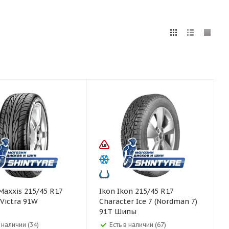
5
255
265
275
285
295
80
Ikon Ikon 215/45 R17
Victra 91W
Character Ice 7 (Nordman 7)
91T Шипы
в наличии (34)
Есть в наличии (67)