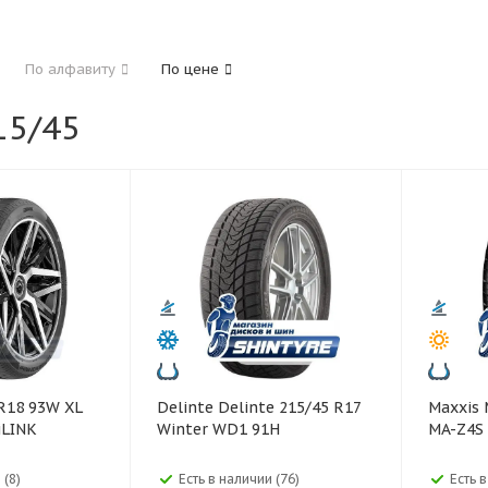
185
195
205
215
225
235
24
По алфавиту
По цене
325
5/45
40
45
50
55
60
65
70
75
Delinte Delinte 215/45 R17
Maxxis Maxxis 215/45 R17
iLINK
Winter WD1 91H
MA-Z4S 
 (8)
Есть в наличии (76)
Есть 