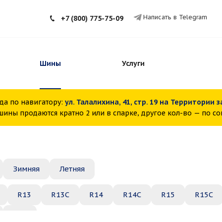
Написать в Telegram
+7 (800) 775-75-09
Шины
Услуги
да по навигатору:
ул. Талалихина, 41, стр. 19 на Территории 
ины продаются кратно 2 или в спарке, другое кол-во — по с
Зимняя
Летняя
R13
R13C
R14
R14C
R15
R15C
R22