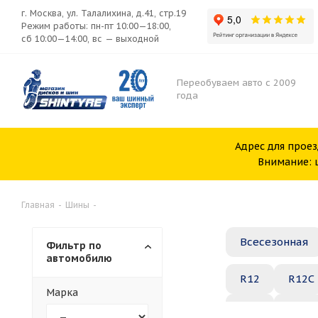
г. Москва, ул. Талалихина, д.41, стр.19
Режим работы: пн-пт 10:00—18:00,
сб 10:00—14:00, вс — выходной
Переобуваем авто с 2009
года
Адрес для проез
Внимание: ш
Главная
-
Шины
-
Всесезонная
Фильтр по
автомобилю
R12
R12C
Марка
R20
R21