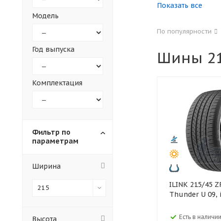
Показать все
Модель
155
165
По популярности
305
315
Год выпуска
Шины 21
30
35
Комплектация
Фильтр по
параметрам
Ширина
ILINK 215/45 ZR18 93W XL
215
Thunder U 09, 
Есть в наличии
Высота