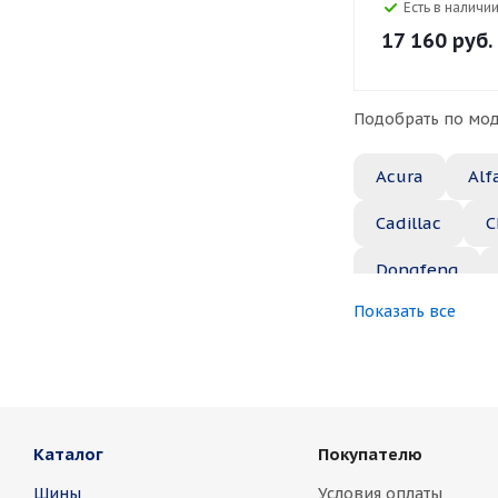
Есть в наличии
17 160
руб.
Подобрать по мод
Acura
Alf
Cadillac
C
Dongfeng
Показать все
Great Wall
Jaguar
Je
Marussia
Каталог
Покупателю
Nissan
No
Шины
Условия оплаты