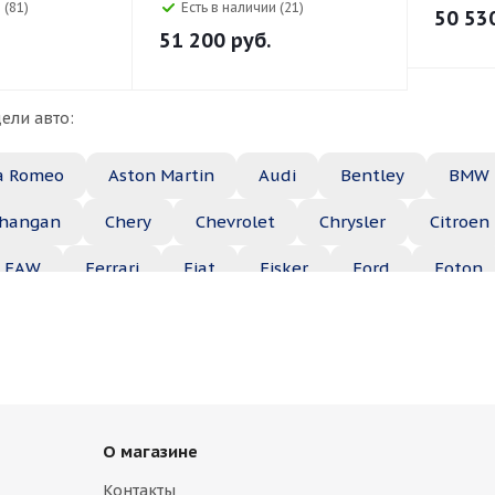
 (81)
Есть в наличии (21)
50 53
51 200
руб.
ели авто:
a Romeo
Aston Martin
Audi
Bentley
BMW
hangan
Chery
Chevrolet
Chrysler
Citroen
FAW
Ferrari
Fiat
Fisker
Ford
Foton
Haima
Haval
Holden
Honda
Hummer
ep
Kia
Lamborghini
Lancia
Land Rover
Maserati
Maybach
Mazda
McLaren
Merce
О магазине
ble
Opel
Peugeot
Plymouth
Pontiac
Контакты