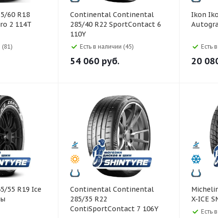
Continental Continental
Ikon Ikon 235/65 R18
ero 2 114T
285/40 R22 SportContact 6
Autogra
110Y
 (81)
Есть в наличии (45)
Есть 
54 060
руб.
20 08
Continental Continental
Michelin Michelin 285/35
пы
285/35 R22
X-ICE 
ContiSportContact 7 106Y
Есть 