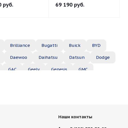
0
руб.
69 190
руб.
Brilliance
Bugatti
Buick
BYD
Daewoo
Daihatsu
Datsun
Dodge
GAC
Geely
Genesis
GMC
Hyundai
Infiniti
Isuzu
Iveco
Jac
Lexus
Lifan
Lincoln
Lotus
des
Mercury
MG
Mini
Mitsubishi
Наши контакты
Porsche
Ravon
Renault
Rolls-Royce