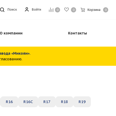
Войти
Поиск
Корзина
0
0
0
О компании
Контакты
завода «Микоян».
огласованию.
R16
R16C
R17
R18
R19