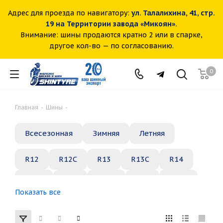
Адрес для проезда по навигатору:
ул. Талалихина, 41, стр.
19 на Территории завода «Микоян».
Внимание: шины продаются кратно 2 или в спарке,
другое кол-во — по согласованию.
0
Главная
-
Шины
-
Всесезонная
Зимняя
Летняя
R12
R12C
R13
R13C
R14
R14C
R15
R15C
R16
R16C
Показать все
R17
R18
R19
R20
R21
R22