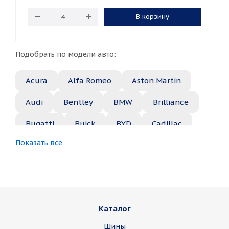
В корзину
Подобрать по модели авто:
Acura
Alfa Romeo
Aston Martin
Audi
Bentley
BMW
Brilliance
Bugatti
Buick
BYD
Cadillac
Показать все
Changan
Chery
Chevrolet
Chrysler
Citroen
Daewoo
Daihatsu
Datsun
Dodge
Каталог
Dongfeng
FAW
Ferrari
Fiat
Шины