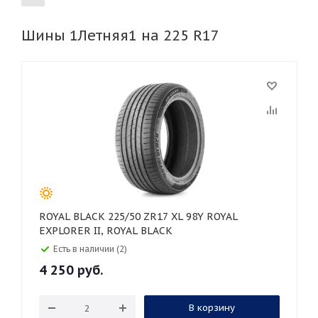
Шины 1Летняя1 на 225 R17
155
165
185
195
205
215
225
235
245
255
265
275
285
295
305
315
325
30
35
40
45
45
50
55
60
65
70
75
80
ROYAL BLACK 225/50 ZR17 XL 98Y ROYAL
EXPLORER II, ROYAL BLACK
Есть в наличии (2)
4 250
руб.
В корзину