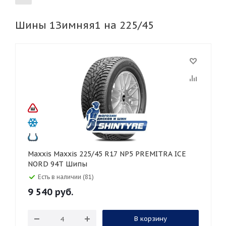
Шины 1Зимняя1 на 225/45
155
165
185
195
205
215
225
235
245
255
265
275
285
295
305
315
325
30
35
40
45
50
55
60
65
70
75
80
Maxxis Maxxis 225/45 R17 NP5 PREMITRA ICE
NORD 94T Шипы
Есть в наличии (81)
9 540
руб.
В корзину