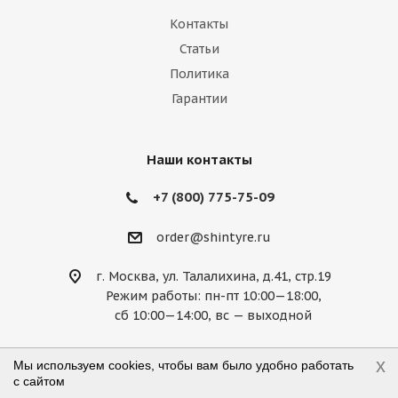
Lexus
Lifan
Lincoln
Lotus
Контакты
Marussia
Maserati
Maybach
Статьи
Политика
Mazda
McLaren
Mercedes
Гарантии
Mercury
MG
Mini
Mitsubishi
Nissan
Noble
Opel
Peugeot
Наши контакты
Plymouth
Pontiac
Porsche
+7 (800) 775-75-09
Ravon
Renault
Rolls-Royce
order@shintyre.ru
Rover
Saab
Saturn
Scion
г. Москва, ул. Талалихина, д.41, стр.19
Режим работы: пн-пт 10:00—18:00,
Seat
Skoda
Smart
Ssang Yong
сб 10:00—14:00, вс — выходной
Subaru
Suzuki
Tesla
Toyota
x
Мы используем cookies, чтобы вам было удобно работать
Volkswagen
Volvo
ВАЗ
ГАЗ
с сайтом