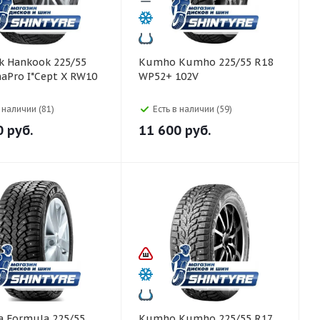
5/55
Kumho Kumho 225/55 R18
aPro I*Cept X RW10
WP52+ 102V
в наличии (81)
Есть в наличии (59)
0
руб.
11 600
руб.
5/55
Kumho Kumho 225/55 R17