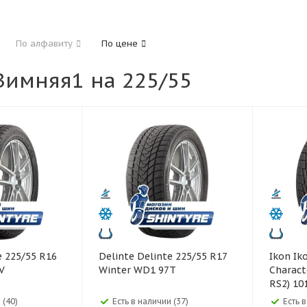
185
195
205
215
225
235
24
По алфавиту
По цене
325
имняя1 на 225/55
40
45
45
50
55
60
65
70
Delinte Delinte 225/55 R17
Ikon Ikon 225/55 R17
V
Winter WD1 97T
Charact
RS2) 10
 (40)
Есть в наличии (37)
Есть 