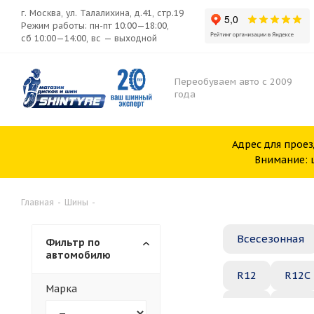
г. Москва, ул. Талалихина, д.41, стр.19
Режим работы: пн-пт 10:00—18:00,
сб 10:00—14:00, вс — выходной
Переобуваем авто с 2009
года
Адрес для проез
Внимание: ш
Главная
-
Шины
-
Всесезонная
Фильтр по
автомобилю
R12
R12C
Марка
R20
R21