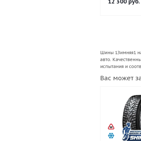
12 300
руб.
Шины 1Зимняя1 на
авто. Качественн
испытания и соот
Вас может з