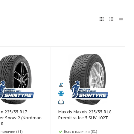
5
255
265
275
285
295
75
80
Maxxis Maxxis 225/55 R18
er Snow 2 (Nordman
Premitra Ice 5 SUV 102T
1R
в наличии (81)
Есть в наличии (81)