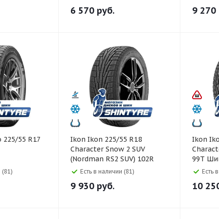
6 570
руб.
9 270
Ikon Ikon 225/55 R18
Ikon Ikon 225/55 R16
Character Snow 2 SUV
Charact
(Nordman RS2 SUV) 102R
99T Ши
 (81)
Есть в наличии (81)
Есть 
9 930
руб.
10 25