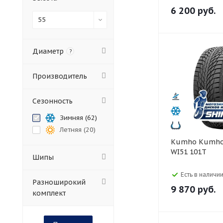
6 200
руб.
55
Диаметр
?
Производитель
Сезонность
Зимняя (
62
)
Летняя (
20
)
Kumho Kumho 225/55 R17
WI51 101T
Шипы
Есть в наличии
Разноширокий
9 870
руб.
комплект