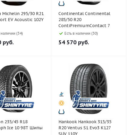
 R21
Continental Continental
port EV Acoustic 102Y
285/50 R20
ContiPremiumContact 7
116W
в наличии (34)
Есть в наличии (30)
0
руб.
54 570
руб.
Hankook Hankook 315/35
ph Ice 10 98T Шипы
R20 Ventus S1 Evo3 K127
SUV 110Y