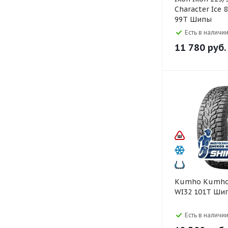
Character Ice 
99T Шипы
Есть в наличии
11 780
руб.
Kumho Kumho 225/55 R17
WI32 101T Ши
Есть в наличии