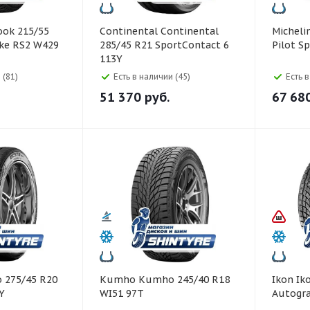
Continental Continental
Michelin Michelin 295/30
ike RS2 W429
285/45 R21 SportContact 6
Pilot S
113Y
 (81)
Есть в наличии (45)
Есть 
51 370
руб.
67 68
Kumho Kumho 245/40 R18
Ikon Ikon 235/45 R18
Y
WI51 97T
Autogra