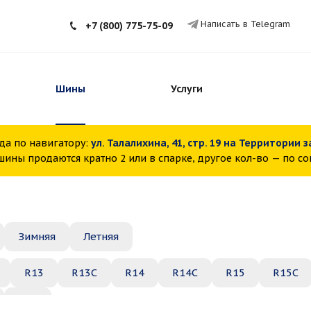
Написать в Telegram
+7 (800) 775-75-09
Шины
Услуги
да по навигатору:
ул. Талалихина, 41, стр. 19 на Территории 
ины продаются кратно 2 или в спарке, другое кол-во — по с
Зимняя
Летняя
R13
R13C
R14
R14C
R15
R15C
R22