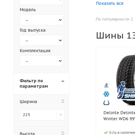
Показать все
Модель
155
165
По популярности
305
315
Год выпуска
Шины 1З
30
35
Комплектация
Фильтр по
параметрам
Ширина
Delinte Delinte 225/55 R16
225
Winter WD6 99
Есть в наличии
Высота