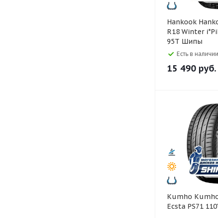
Hankook Hankook 215/55
R18 Winter i*P
95T Шипы
Есть в наличии
15 490
руб.
Kumho Kumho 275/45 R20
Ecsta PS71 110