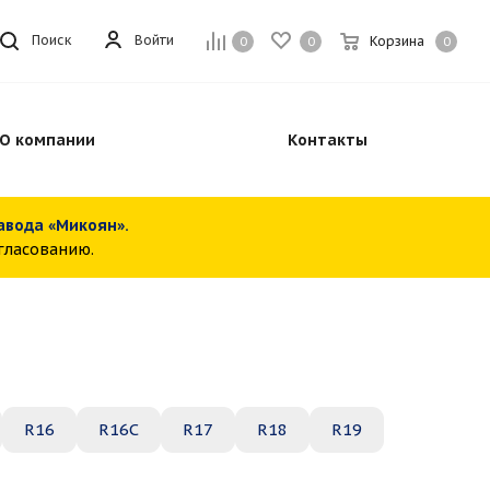
Войти
Поиск
Корзина
0
0
0
О компании
Контакты
завода «Микоян».
огласованию.
R16
R16C
R17
R18
R19