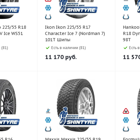
Ikon Ikon 225/55 R17
Hankook Hankook 22
V Ice WS51
Character Ice 7 (Nordman 7)
R18 Dyn
101T Шипы
98T
 (81)
Есть в наличии (81)
Есть 
11 170
руб.
11 57
Maxxis Maxxis 225/55 R19
Formula Formula 22