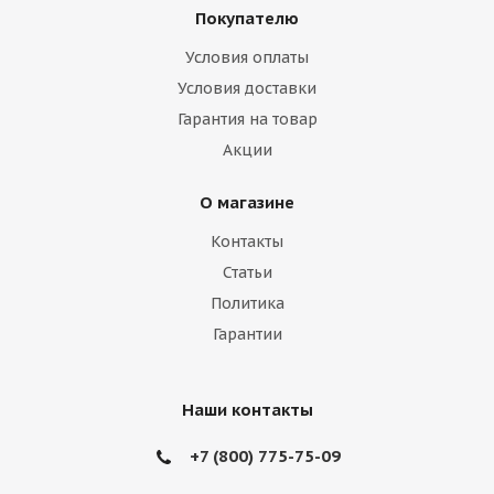
Покупателю
Haima
Haval
Holden
Honda
Условия оплаты
Hummer
Hyundai
Infiniti
Isuzu
Условия доставки
Гарантия на товар
Iveco
Jac
Jaguar
Jeep
Kia
Акции
Lamborghini
Lancia
Land Rover
О магазине
Lexus
Lifan
Lincoln
Lotus
Контакты
Marussia
Maserati
Maybach
Статьи
Политика
Mazda
McLaren
Mercedes
Гарантии
Mercury
MG
Mini
Mitsubishi
Nissan
Noble
Opel
Peugeot
Наши контакты
Plymouth
Pontiac
Porsche
+7 (800) 775-75-09