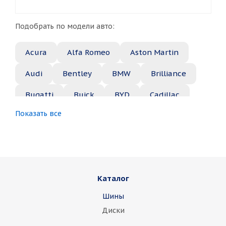
Подобрать по модели авто:
Acura
Alfa Romeo
Aston Martin
Audi
Bentley
BMW
Brilliance
Bugatti
Buick
BYD
Cadillac
Показать все
Changan
Chery
Chevrolet
Chrysler
Citroen
Daewoo
Daihatsu
Datsun
Dodge
Каталог
Dongfeng
FAW
Ferrari
Fiat
Шины
Fisker
Ford
Foton
GAC
Диски
Geely
Genesis
GMC
Great Wall