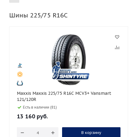
Шины 225/75 R16C
155
165
185
195
205
215
225
235
245
255
265
275
285
295
305
315
325
30
35
40
45
45
50
55
60
65
70
75
80
Maxxis Maxxis 225/75 R16C MCV3+ Vansmart
121/120R
Есть в наличии (81)
13 160
руб.
В корзину