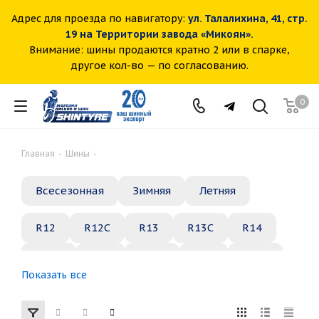
Адрес для проезда по навигатору:
ул. Талалихина, 41, стр.
19 на Территории завода «Микоян».
Внимание: шины продаются кратно 2 или в спарке,
другое кол-во — по согласованию.
0
Главная
-
Шины
-
Всесезонная
Зимняя
Летняя
R12
R12C
R13
R13C
R14
R14C
R15
R15C
R16
R16C
Показать все
R17
R18
R19
R20
R21
R22