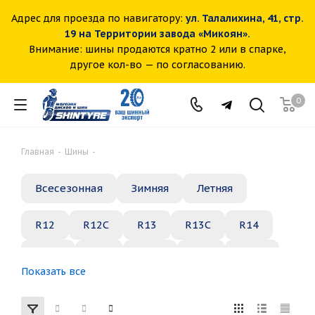
Адрес для проезда по навигатору:
ул. Талалихина, 41, стр.
19 на Территории завода «Микоян».
Внимание: шины продаются кратно 2 или в спарке,
другое кол-во — по согласованию.
0
Главная
-
Шины
-
Всесезонная
Зимняя
Летняя
R12
R12C
R13
R13C
R14
R14C
R15
R15C
R16
R16C
Показать все
R17
R18
R19
R20
R21
R22