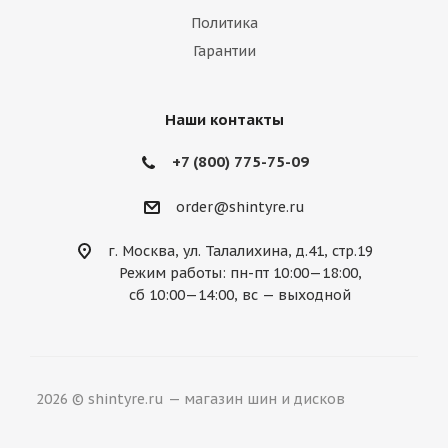
Политика
Mazda
McLaren
Mercedes
Гарантии
Mercury
MG
Mini
Mitsubishi
Nissan
Noble
Opel
Peugeot
Наши контакты
Plymouth
Pontiac
Porsche
+7 (800) 775-75-09
Ravon
Renault
Rolls-Royce
order@shintyre.ru
Rover
Saab
Saturn
Scion
г. Москва, ул. Талалихина, д.41, стр.19
Режим работы: пн-пт 10:00—18:00,
Seat
Skoda
Smart
Ssang Yong
сб 10:00—14:00, вс — выходной
Subaru
Suzuki
Tesla
Toyota
Volkswagen
Volvo
ВАЗ
ГАЗ
2026 © shintyre.ru — магазин шин и дисков
УАЗ