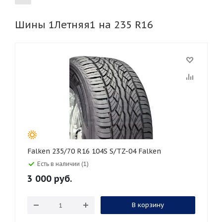
Шины 1Летняя1 на 235 R16
155
165
185
195
205
215
225
235
245
255
265
275
285
295
305
315
325
30
35
40
45
45
50
55
60
65
70
75
80
Falken 235/70 R16 104S S/TZ-04 Falken
Есть в наличии (1)
3 000
руб.
В корзину