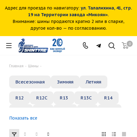
Адрес для проезда по навигатору:
ул. Талалихина, 41, стр.
19 на Территории завода «Микоян».
Внимание: шины продаются кратно 2 или в спарке,
другое кол-во — по согласованию.
0
Главная
-
Шины
-
Всесезонная
Зимняя
Летняя
R12
R12C
R13
R13C
R14
R14C
R15
R15C
R16
R16C
Показать все
R17
R18
R19
R20
R21
R22