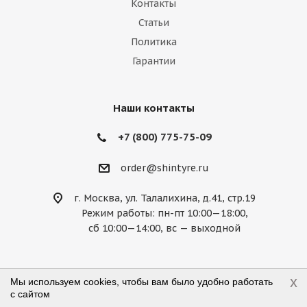
Контакты
Marussia
Maserati
Maybach
Статьи
Политика
Mazda
McLaren
Mercedes
Гарантии
Mercury
MG
Mini
Mitsubishi
Nissan
Noble
Opel
Peugeot
Наши контакты
Plymouth
Pontiac
Porsche
+7 (800) 775-75-09
Ravon
Renault
Rolls-Royce
order@shintyre.ru
Rover
Saab
Saturn
Scion
г. Москва, ул. Талалихина, д.41, стр.19
Режим работы: пн-пт 10:00—18:00,
Seat
Skoda
Smart
Ssang Yong
сб 10:00—14:00, вс — выходной
Subaru
Suzuki
Tesla
Toyota
Volkswagen
Volvo
ВАЗ
ГАЗ
x
Мы используем cookies, чтобы вам было удобно работать
с сайтом
2026 © shintyre.ru — магазин шин и дисков