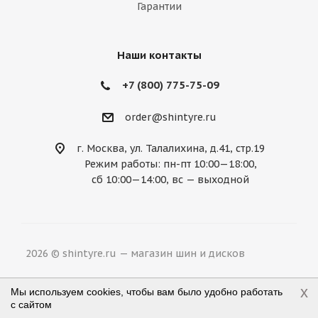
Гарантии
Mercury
MG
Mini
Mitsubishi
Nissan
Noble
Opel
Peugeot
Наши контакты
Plymouth
Pontiac
Porsche
+7 (800) 775-75-09
Ravon
Renault
Rolls-Royce
order@shintyre.ru
Rover
Saab
Saturn
Scion
г. Москва, ул. Талалихина, д.41, стр.19
Режим работы: пн-пт 10:00—18:00,
Seat
Skoda
Smart
Ssang Yong
сб 10:00—14:00, вс — выходной
Subaru
Suzuki
Tesla
Toyota
Volkswagen
Volvo
ВАЗ
ГАЗ
2026 © shintyre.ru — магазин шин и дисков
УАЗ
x
Мы используем cookies, чтобы вам было удобно работать
с сайтом