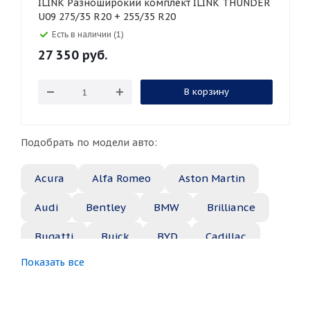
ILINK Разноширокий комплект ILINK THUNDER
U09 275/35 R20 + 255/35 R20
Есть в наличии (1)
27 350
руб.
В корзину
Подобрать по модели авто:
Acura
Alfa Romeo
Aston Martin
Audi
Bentley
BMW
Brilliance
Bugatti
Buick
BYD
Cadillac
Показать все
Changan
Chery
Chevrolet
Chrysler
Citroen
Daewoo