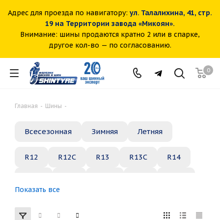
Адрес для проезда по навигатору:
ул. Талалихина, 41, стр.
19 на Территории завода «Микоян».
Внимание: шины продаются кратно 2 или в спарке,
другое кол-во — по согласованию.
0
Главная
-
Шины
-
Всесезонная
Зимняя
Летняя
R12
R12C
R13
R13C
R14
R14C
R15
R15C
R16
R16C
Показать все
R17
R18
R19
R20
R21
R22