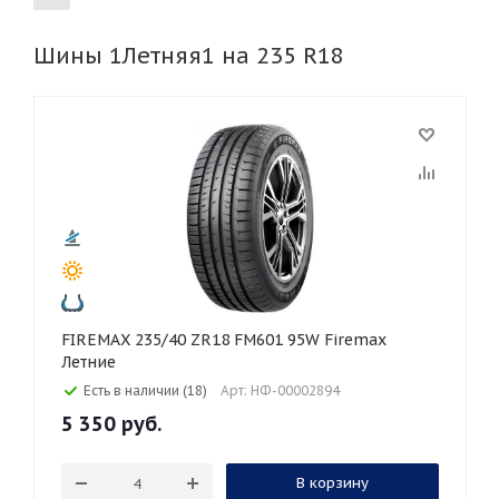
Шины 1Летняя1 на 235 R18
155
165
185
195
205
215
225
235
245
255
265
275
285
295
305
315
325
30
35
40
45
45
50
55
60
65
70
75
80
FIREMAX 235/40 ZR18 FM601 95W Firemax
Летние
Есть в наличии (18)
Арт: НФ-00002894
5 350
руб.
В корзину