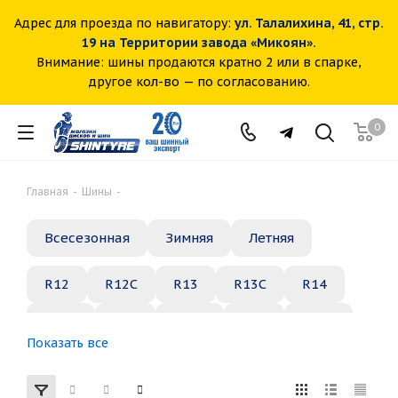
Адрес для проезда по навигатору:
ул. Талалихина, 41, стр.
19 на Территории завода «Микоян».
Внимание: шины продаются кратно 2 или в спарке,
другое кол-во — по согласованию.
0
Главная
-
Шины
-
Всесезонная
Зимняя
Летняя
R12
R12C
R13
R13C
R14
R14C
R15
R15C
R16
R16C
Показать все
R17
R18
R19
R20
R21
R22