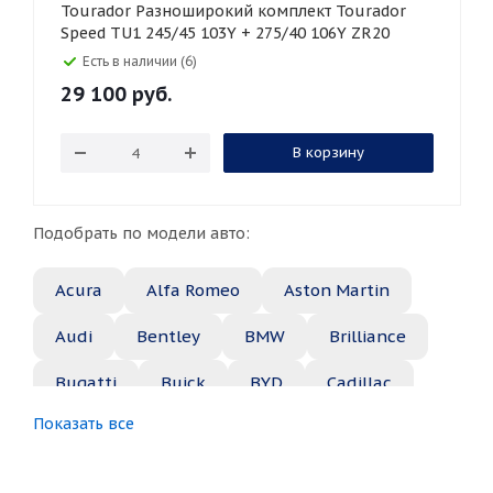
Tourador Разноширокий комплект Tourador
Speed TU1 245/45 103Y + 275/40 106Y ZR20
Есть в наличии (6)
29 100
руб.
В корзину
Подобрать по модели авто:
Acura
Alfa Romeo
Aston Martin
Audi
Bentley
BMW
Brilliance
Bugatti
Buick
BYD
Cadillac
Показать все
Changan
Chery
Chevrolet
Chrysler
Citroen
Daewoo