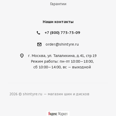
Гарантии
Mercury
MG
Mini
Mitsubishi
Nissan
Noble
Opel
Peugeot
Наши контакты
Plymouth
Pontiac
Porsche
+7 (800) 775-75-09
Ravon
Renault
Rolls-Royce
order@shintyre.ru
Rover
Saab
Saturn
Scion
г. Москва, ул. Талалихина, д.41, стр.19
Режим работы: пн-пт 10:00—18:00,
Seat
Skoda
Smart
Ssang Yong
сб 10:00—14:00, вс — выходной
Subaru
Suzuki
Tesla
Toyota
Volkswagen
Volvo
ВАЗ
ГАЗ
2026 © shintyre.ru — магазин шин и дисков
УАЗ