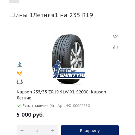
Шины 1Летняя1 на 235 R19
155
165
185
195
205
215
225
235
245
255
265
275
285
295
305
315
325
30
35
40
45
45
50
55
60
65
70
75
80
Kapsen 235/35 ZR19 91W XL S2000, Kapsen
Летние
Есть в наличии (4)
Арт: НФ-00002880
5 000
руб.
В корзину