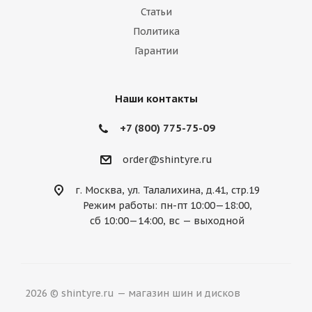
Marussia
Maserati
Maybach
Статьи
Политика
Mazda
McLaren
Mercedes
Гарантии
Mercury
MG
Mini
Mitsubishi
Nissan
Noble
Opel
Peugeot
Наши контакты
Plymouth
Pontiac
Porsche
+7 (800) 775-75-09
Ravon
Renault
Rolls-Royce
order@shintyre.ru
Rover
Saab
Saturn
Scion
г. Москва, ул. Талалихина, д.41, стр.19
Режим работы: пн-пт 10:00—18:00,
Seat
Skoda
Smart
Ssang Yong
сб 10:00—14:00, вс — выходной
Subaru
Suzuki
Tesla
Toyota
Volkswagen
Volvo
ВАЗ
ГАЗ
2026 © shintyre.ru — магазин шин и дисков
УАЗ