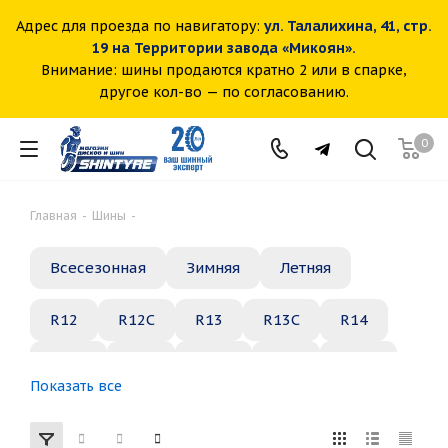
Адрес для проезда по навигатору:
ул. Талалихина, 41, стр.
19 на Территории завода «Микоян».
Внимание: шины продаются кратно 2 или в спарке,
другое кол-во — по согласованию.
0
Главная
-
Шины
-
Всесезонная
Зимняя
Летняя
R12
R12C
R13
R13C
R14
R14C
R15
R15C
R16
R16C
Показать все
R17
R18
R19
R20
R21
R22