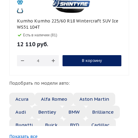
Kumho Kumho 225/60 R18 Wintercraft SUV Ice
WS51 104T
Есть в наличии (81)
12 110
руб.
В корзину
Подобрать по модели авто:
Acura
Alfa Romeo
Aston Martin
Audi
Bentley
BMW
Brilliance
Bugatti
Buick
BYD
Cadillac
Показать все
Changan
Chery
Chevrolet