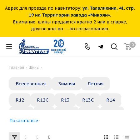
Адрес для проезда по навигатору:
ул. Талалихина, 41, стр.
19 на Территории завода «Микоян».
Внимание: шины продаются кратно 2 или в спарке,
другое кол-во — по согласованию.
0
Главная
-
Шины
-
Всесезонная
Зимняя
Летняя
R12
R12C
R13
R13C
R14
R14C
R15
R15C
R16
R16C
Показать все
R17
R18
R19
R20
R21
R22