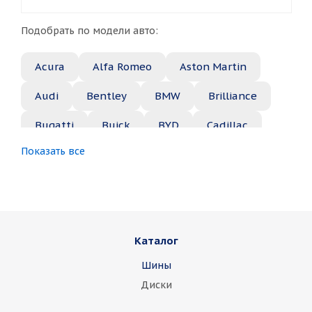
Подобрать по модели авто:
Acura
Alfa Romeo
Aston Martin
Audi
Bentley
BMW
Brilliance
Bugatti
Buick
BYD
Cadillac
Показать все
Changan
Chery
Chevrolet
Chrysler
Citroen
Daewoo
Daihatsu
Datsun
Dodge
Каталог
Dongfeng
FAW
Ferrari
Fiat
Шины
Fisker
Ford
Foton
GAC
Диски
Geely
Genesis
GMC
Great Wall