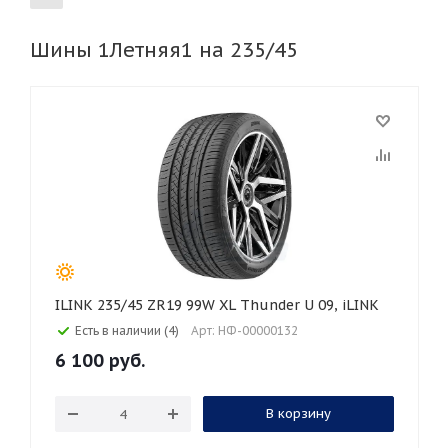
Шины 1Летняя1 на 235/45
155
165
185
195
205
215
225
235
245
255
265
275
285
295
305
315
325
30
35
40
45
50
55
60
65
70
75
80
ILINK 235/45 ZR19 99W XL Thunder U 09, iLINK
Есть в наличии (4)
Арт: НФ-00000132
6 100
руб.
В корзину