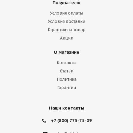
Покупателю
Haima
Haval
Holden
Honda
Условия оплаты
Hummer
Hyundai
Infiniti
Isuzu
Условия доставки
Гарантия на товар
Iveco
Jac
Jaguar
Jeep
Kia
Акции
Lamborghini
Lancia
Land Rover
О магазине
Lexus
Lifan
Lincoln
Lotus
Контакты
Marussia
Maserati
Maybach
Статьи
Политика
Mazda
McLaren
Mercedes
Гарантии
Mercury
MG
Mini
Mitsubishi
Nissan
Noble
Opel
Peugeot
Наши контакты
Plymouth
Pontiac
Porsche
+7 (800) 775-75-09
Ravon
Renault
Rolls-Royce