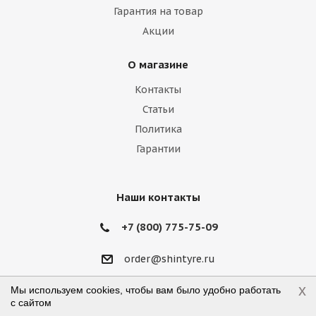
Гарантия на товар
Iveco
Jac
Jaguar
Jeep
Kia
Акции
Lamborghini
Lancia
Land Rover
О магазине
Lexus
Lifan
Lincoln
Lotus
Контакты
Marussia
Maserati
Maybach
Статьи
Политика
Mazda
McLaren
Mercedes
Гарантии
Mercury
MG
Mini
Mitsubishi
Nissan
Noble
Opel
Peugeot
Наши контакты
Plymouth
Pontiac
Porsche
+7 (800) 775-75-09
Ravon
Renault
Rolls-Royce
order@shintyre.ru
Rover
Saab
Saturn
Scion
x
г. Москва, ул. Талалихина, д.41, стр.19
Мы используем cookies, чтобы вам было удобно работать
с сайтом
Режим работы: пн-пт 10:00—18:00,
Seat
Skoda
Smart
Ssang Yong