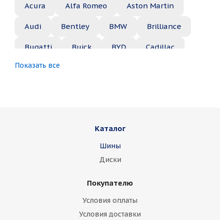
Acura
Alfa Romeo
Aston Martin
Audi
Bentley
BMW
Brilliance
Bugatti
Buick
BYD
Cadillac
Показать все
Changan
Chery
Chevrolet
Chrysler
Citroen
Daewoo
Daihatsu
Datsun
Dodge
Каталог
Dongfeng
FAW
Ferrari
Fiat
Шины
Fisker
Ford
Foton
GAC
Диски
Geely
Genesis
GMC
Great Wall
Покупателю
Haima
Haval
Holden
Honda
Условия оплаты
Hummer
Hyundai
Infiniti
Isuzu
Условия доставки