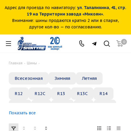
Адрес для проезда по навигатору:
ул. Талалихина, 41, стр.
19 на Территории завода «Микоян».
Внимание: шины продаются кратно 2 или в спарке,
другое кол-во — по согласованию.
0
Главная
-
Шины
-
Всесезонная
Зимняя
Летняя
R12
R12C
R13
R13C
R14
R14C
R15
R15C
R16
R16C
Показать все
R17
R18
R19
R20
R21
R22