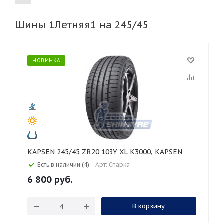
Шины 1Летняя1 на 245/45
155
165
185
195
205
215
225
235
245
255
НОВИНКА
265
275
285
295
305
315
325
30
35
40
45
50
55
60
65
70
75
80
KAPSEN 245/45 ZR20 103Y XL K3000, KAPSEN
Есть в наличии (4)
Арт: Спарка
6 800
руб.
В корзину