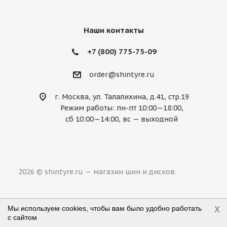
Mercury
MG
Mini
Mitsubishi
Nissan
Noble
Opel
Peugeot
Наши контакты
Plymouth
Pontiac
Porsche
+7 (800) 775-75-09
Ravon
Renault
Rolls-Royce
order@shintyre.ru
Rover
Saab
Saturn
Scion
г. Москва, ул. Талалихина, д.41, стр.19
Режим работы: пн-пт 10:00—18:00,
Seat
Skoda
Smart
Ssang Yong
сб 10:00—14:00, вс — выходной
Subaru
Suzuki
Tesla
Toyota
Volkswagen
Volvo
ВАЗ
ГАЗ
2026 © shintyre.ru — магазин шин и дисков
УАЗ
x
Мы используем cookies, чтобы вам было удобно работать
с сайтом