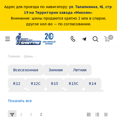
Адрес для проезда по навигатору:
ул. Талалихина, 41, стр.
19 на Территории завода «Микоян».
Внимание: шины продаются кратно 2 или в спарке,
другое кол-во — по согласованию.
0
Главная
-
Шины
-
Всесезонная
Зимняя
Летняя
R12
R12C
R13
R13C
R14
R14C
R15
R15C
R16
R16C
Показать все
R17
R18
R19
R20
R21
R22