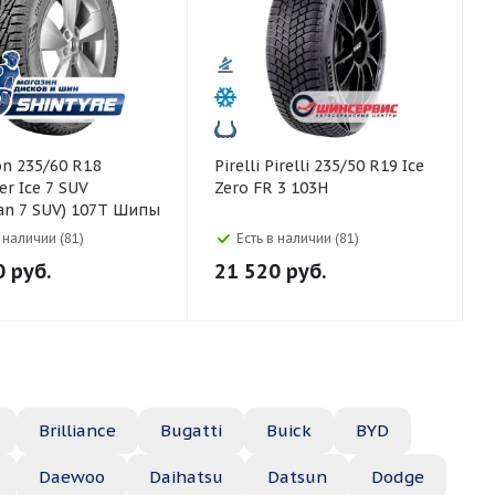
Pirelli Pirelli 235/50 R19 Ice
er Ice 7 SUV
Zero FR 3 103H
an 7 SUV) 107T Шипы
в наличии (81)
Есть в наличии (81)
0
руб.
21 520
руб.
Brilliance
Bugatti
Buick
BYD
Daewoo
Daihatsu
Datsun
Dodge