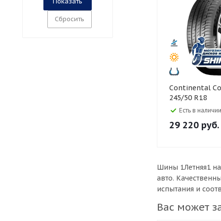
Сбросить
Continental Continental
245/50 R18
PremiumConta
Есть в наличии
29 220
руб.
Шины 1Летняя1 на
авто. Качественн
испытания и соот
Вас может з