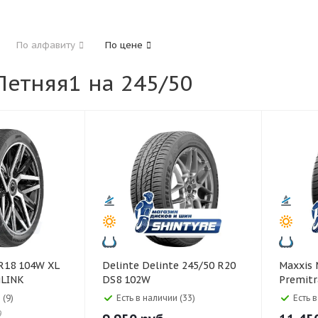
185
195
205
215
225
235
24
По алфавиту
По цене
325
етняя1 на 245/50
40
45
45
50
55
60
65
70
Delinte Delinte 245/50 R20
Maxxis Maxxis 245/50 R18
iLINK
DS8 102W
Premit
 (9)
Есть в наличии (33)
Есть 
9