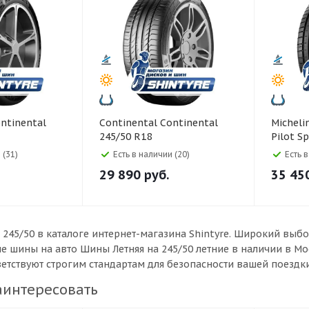
Continental Continental
Michelin Michelin 245/50
245/50 R18
Pilot S
ct 6 104H
ContiSportContact 5 100W
 (31)
Есть в наличии (20)
Есть 
29 890
руб.
35 45
 245/50 в каталоге интернет-магазина Shintyre. Широкий вы
ые шины на авто Шины Летняя на 245/50 летние в наличии в М
ветствуют строгим стандартам для безопасности вашей поездки
аинтересовать