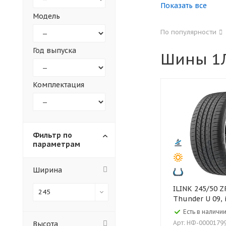
Показать все
Модель
155
165
По популярности
305
315
Год выпуска
Шины 1Л
30
35
Комплектация
Фильтр по
параметрам
Ширина
ILINK 245/50 ZR18 104W XL
245
Thunder U 09, 
Есть в наличии
Арт: НФ-0000179
Высота