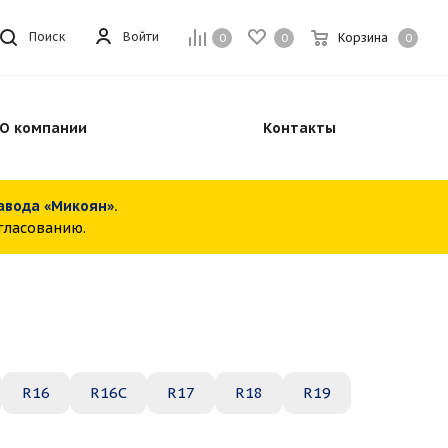
Войти
Поиск
Корзина
0
0
0
О компании
Контакты
завода «Микоян».
огласованию.
R16
R16C
R17
R18
R19