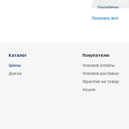
Dongfeng
Показать все
Great Wall
Jaguar
Je
Marussia
Каталог
Покупателю
Nissan
No
Шины
Условия оплаты
Rover
Saa
Диски
Условия доставки
Toyota
Vo
Гарантия на товар
Акции