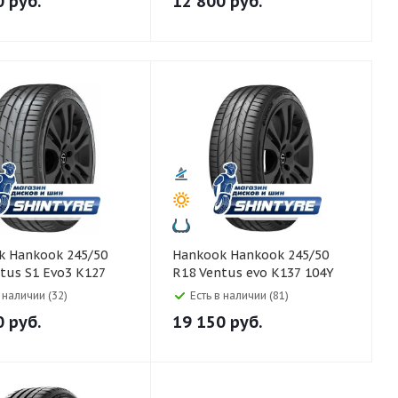
0
руб.
12 800
руб.
5/50
Hankook Hankook 245/50
tus S1 Evo3 K127
R18 Ventus evo K137 104Y
в наличии (32)
Есть в наличии (81)
0
руб.
19 150
руб.