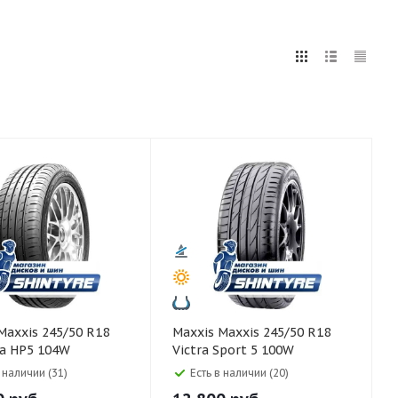
5
255
265
275
285
295
75
80
Maxxis Maxxis 245/50 R18
ra HP5 104W
Victra Sport 5 100W
в наличии (31)
Есть в наличии (20)