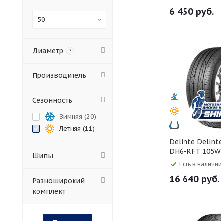
6 450
руб.
50
Диаметр
?
Производитель
Сезонность
Зимняя (
20
)
Летняя (
11
)
Delinte Delinte 245/50 R19
DH6-RFT 105W 
Шипы
Есть в наличии
16 640
руб.
Разноширокий
комплект