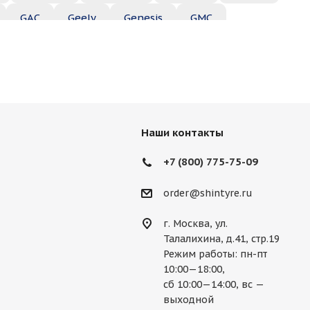
GAC
Geely
Genesis
GMC
Hyundai
Infiniti
Isuzu
Iveco
Jac
Lexus
Lifan
Lincoln
Lotus
des
Mercury
MG
Mini
Mitsubishi
Наши контакты
Porsche
Ravon
Renault
Rolls-Royce
+7 (800) 775-75-09
Ssang Yong
Subaru
Suzuki
Tesla
order@shintyre.ru
г. Москва, ул.
Талалихина, д.41, стр.19
Режим работы: пн-пт
10:00—18:00,
сб 10:00—14:00, вс —
выходной