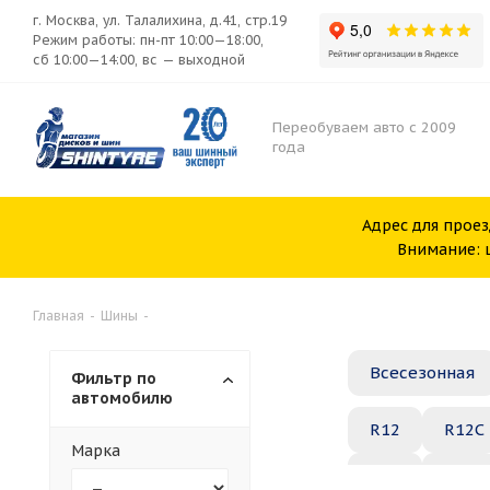
г. Москва, ул. Талалихина, д.41, стр.19
Режим работы: пн-пт 10:00—18:00,
сб 10:00—14:00, вс — выходной
Переобуваем авто с 2009
года
Адрес для проез
Внимание: ш
Главная
-
Шины
-
Всесезонная
Фильтр по
автомобилю
R12
R12C
Марка
R20
R21