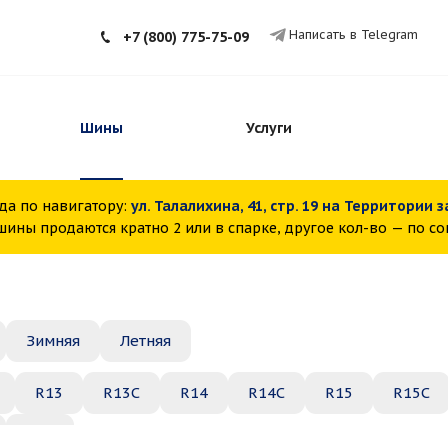
Написать в Telegram
+7 (800) 775-75-09
Шины
Услуги
да по навигатору:
ул. Талалихина, 41, стр. 19 на Территории 
ины продаются кратно 2 или в спарке, другое кол-во — по с
Зимняя
Летняя
R13
R13C
R14
R14C
R15
R15C
R22