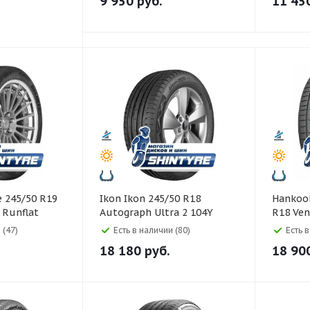
9 950
руб.
11 45
Ikon Ikon 245/50 R18
Hankook Hankook 24
Runflat
Autograph Ultra 2 104Y
R18 Ven
104Y
 (47)
Есть в наличии (80)
Есть 
18 180
руб.
18 90