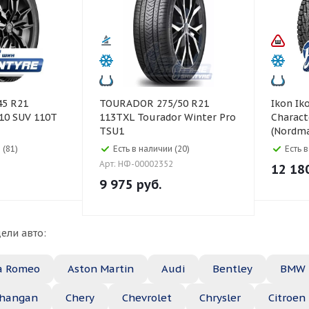
TOURADOR 275/50 R21
Ikon Ikon 235/60 R18
 10 SUV 110T
113TXL Tourador Winter Pro
Charact
TSU1
(Nordm
 (81)
Есть в наличии (20)
Есть 
Арт: НФ-00002352
12 18
9 975
руб.
ели авто:
a Romeo
Aston Martin
Audi
Bentley
BMW
hangan
Chery
Chevrolet
Chrysler
Citroen