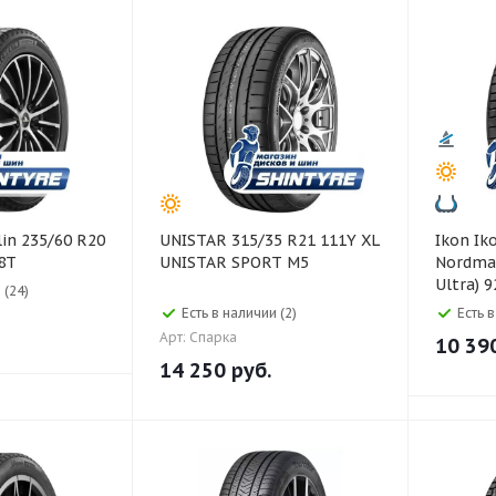
UNISTAR 315/35 R21 111Y XL
Ikon Ikon 225/40 R18
8T
UNISTAR SPORT M5
Nordman
Ultra) 
 (24)
Есть в наличии (2)
Есть 
Арт: Спарка
10 39
14 250
руб.