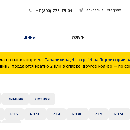
Написать в Telegram
+7 (800) 775-75-09
Шины
Услуги
да по навигатору:
ул. Талалихина, 41, стр. 19 на Территории 
ины продаются кратно 2 или в спарке, другое кол-во — по с
Зимняя
Летняя
R13
R13C
R14
R14C
R15
R15C
R22