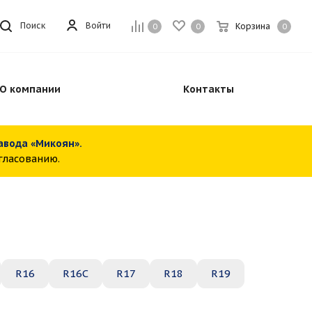
Войти
Поиск
Корзина
0
0
0
О компании
Контакты
завода «Микоян».
огласованию.
R16
R16C
R17
R18
R19