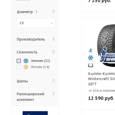
7 250
руб.
Диаметр
?
19
Производитель
Сезонность
Зимняя (
32
)
Летняя (
14
)
Kumho Kumho 255/50 R19
Wintercraft SU
Шипы
107T
Есть в наличии
Разноширокий
12 590
руб.
комплект