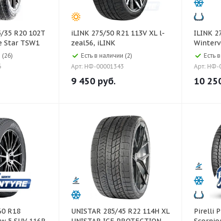
iLINK 275/50 R21 113V XL l-
ILINK 275/45 R21 110T
e Star TSW1
zeal56, iLINK
Winterv
ilink
 (26)
Есть в наличии (2)
Есть 
6
Арт: НФ-00001343
Арт: НФ-
9 450
руб.
10 25
UNISTAR 285/45 R22 114H XL
Pirelli Pirelli 275/40 R21