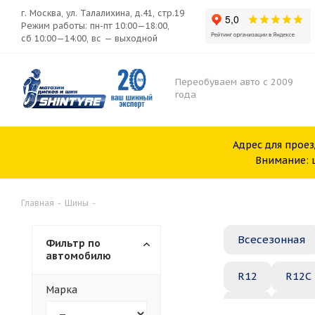
г. Москва, ул. Талалихина, д.41, стр.19
Режим работы: пн-пт 10:00—18:00,
сб 10:00—14:00, вс — выходной
Переобуваем авто с 2009
года
Адрес для проез
Внимание: ш
Главная
-
Шины
-
Всесезонная
Фильтр по
автомобилю
R12
R12C
Марка
R20
R21