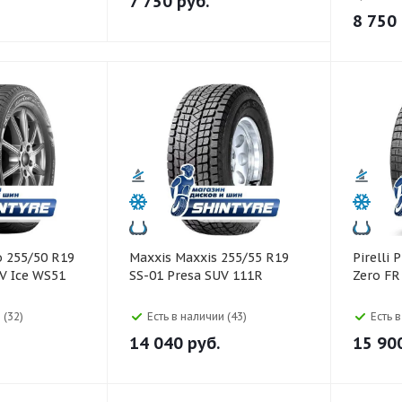
7 750
руб.
8 750
Maxxis Maxxis 255/55 R19
Pirelli Pirelli 255/55 R19 Ice
V Ice WS51
SS-01 Presa SUV 111R
Zero FR
 (32)
Есть в наличии (43)
Есть 
14 040
руб.
15 90