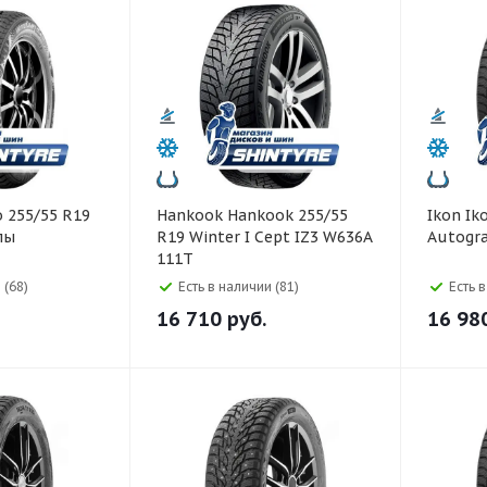
Hankook Hankook 255/55
Ikon Ikon 255/55 R19
пы
R19 Winter I Cept IZ3 W636A
Autogr
111T
 (68)
Есть в наличии (81)
Есть 
16 710
руб.
16 98