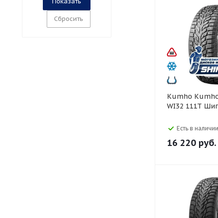
Сбросить
Kumho Kumho 255/55 R19
WI32 111T Ши
Есть в наличии
16 220
руб.