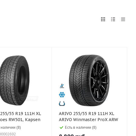
5
255
265
275
285
295
75
80
ARIVO 255/55 R19 111H XL
oes RW501, Kapsen
ARIVO Winmaster ProX ARW
5
 наличии (8)
Есть в наличии (8)
00002692