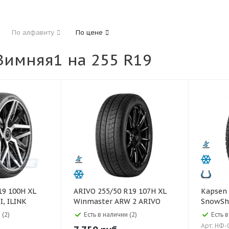
185
195
205
215
225
235
24
По алфавиту
По цене
325
имняя1 на 255 R19
40
45
45
50
55
60
65
70
ARIVO 255/50 R19 107H XL
Kapsen 255/55 R19 111H XL
, ILINK
Winmaster ARW 2 ARIVO
SnowSh
 (2)
Есть в наличии (2)
Есть в
Арт: НФ-