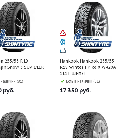
Hankook Hankook 255/55
aph Snow 3 SUV 111R
R19 Winter I Pike X W429A
111T Шипы
в наличии (81)
Есть в наличии (81)
0
руб.
17 350
руб.