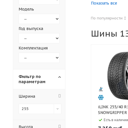
Показать все
Модель
155
165
По популярности
305
315
Год выпуска
Шины 1З
30
35
Комплектация
Фильтр по
параметрам
Ширина
iLINK 255/40 R19 100H XL
255
SNOWGRIPPER I
Есть в наличии
Высота