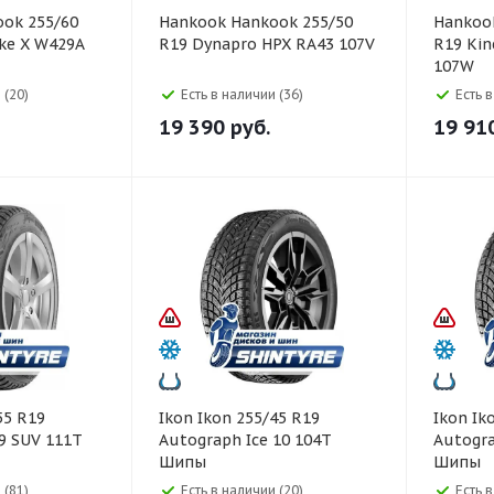
Hankook Hankook 255/50
Hankook Hankook 25
ike X W429A
R19 Dynapro HPX RA43 107V
R19 Kin
107W
 (20)
Есть в наличии (36)
Есть 
19 390
руб.
19 91
Ikon Ikon 255/45 R19
Ikon Ikon 255/45 R19
9 SUV 111T
Autograph Ice 10 104T
Autogra
Шипы
Шипы
 (81)
Есть в наличии (20)
Есть 