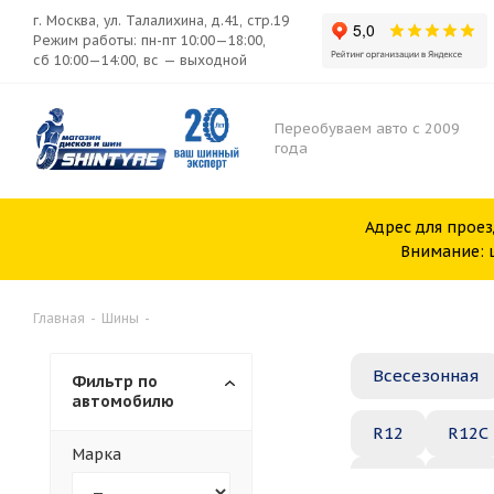
г. Москва, ул. Талалихина, д.41, стр.19
Режим работы: пн-пт 10:00—18:00,
сб 10:00—14:00, вс — выходной
Переобуваем авто с 2009
года
Адрес для проез
Внимание: ш
Главная
-
Шины
-
Всесезонная
Фильтр по
автомобилю
R12
R12C
Марка
R20
R21