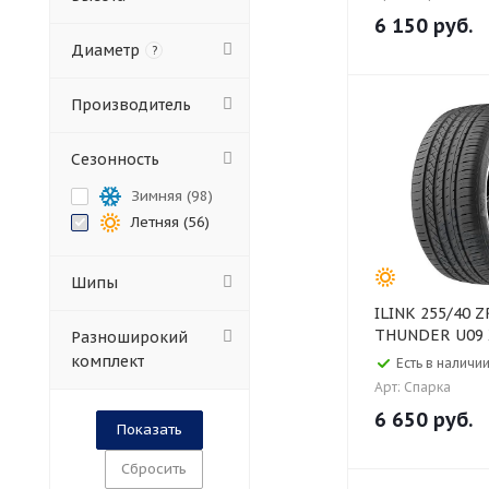
6 150
руб.
Диаметр
?
Производитель
Сезонность
Зимняя (
98
)
Летняя (
56
)
Шипы
ILINK 255/40 ZR19 4PR 100W
THUNDER U09 X
Разноширокий
комплект
Есть в наличии
Арт: Спарка
6 650
руб.
Сбросить