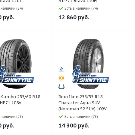
Bravo 111T
AT-771 Bravo 110H
в наличии (24)
Есть в наличии (74)
0
руб.
12 860
руб.
8
Ikon Ikon 255/55 R18
 HP71 108V
Character Aqua SUV
(Nordman S2 SUV) 109V
в наличии (28)
Есть в наличии (78)
0
руб.
14 300
руб.