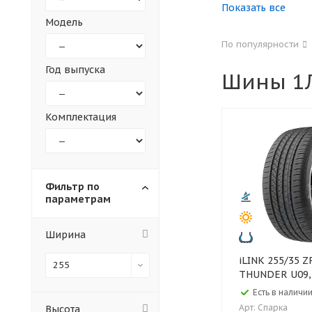
Показать все
Модель
155
165
По популярности
305
315
Год выпуска
Шины 1Л
30
35
Комплектация
Фильтр по
параметрам
Ширина
iLINK 255/35 ZR20 97W XL
255
THUNDER U09,
Есть в наличии
Арт: Спарка
Высота