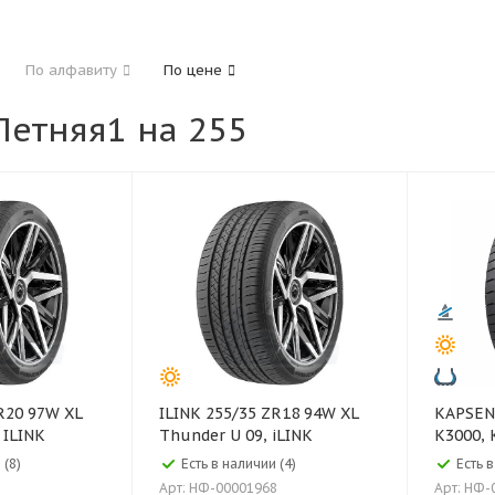
185
195
205
215
225
235
24
По алфавиту
По цене
325
етняя1 на 255
40
45
45
50
55
60
65
70
ILINK 255/35 ZR18 94W XL
KAPSEN 255/35 ZR18 94Y 
 ILINK
Thunder U 09, iLINK
K3000, 
 (8)
Есть в наличии (4)
Есть 
Арт: НФ-00001968
Арт: НФ-