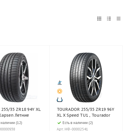
5
255
265
275
285
295
75
80
XL
TOURADOR 255/35 ZR19 96Y
Kapsen Летние
XL X Speed TU1 , Tourador
в наличии (12)
Есть в наличии (2)
00000938
Арт: НФ-00002541