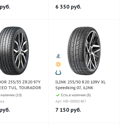
руб.
6 350
руб.
 ZR20 97Y
ILINK 255/50 R20 109V XL
PEED TU1, TOURADOR
Speedking 07, iLINK
в наличии (10)
Есть в наличии (8)
рка
Арт: НФ-00002487
руб.
7 150
руб.