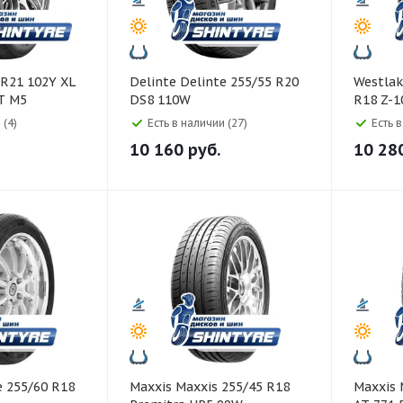
Delinte Delinte 255/55 R20
Westlake Westlake 2
T M5
DS8 110W
R18 Z-1
 (4)
Есть в наличии (27)
Есть 
10 160
руб.
10 28
Maxxis Maxxis 255/45 R18
Maxxis Maxxis 255/70 R16