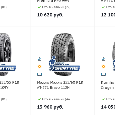
Premitra HP5 99W
AT-771 
 (81)
Есть в наличии (22)
Есть 
10 620
руб.
12 10
Maxxis Maxxis 255/60 R18
Kumho Kumho 255/60 R1
 109Y
AT-771 Bravo 112H
Crugen
 (81)
Есть в наличии (44)
Есть 
13 960
руб.
14 05