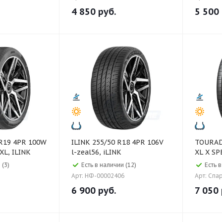
4 850
руб.
5 500
ILINK 255/50 R18 4PR 106V
TOURADOR 255/35
L, ILINK
l-zeal56, iLINK
XL X S
 (3)
Есть в наличии (12)
Есть 
Арт: НФ-00002406
Арт: Спа
6 900
руб.
7 050