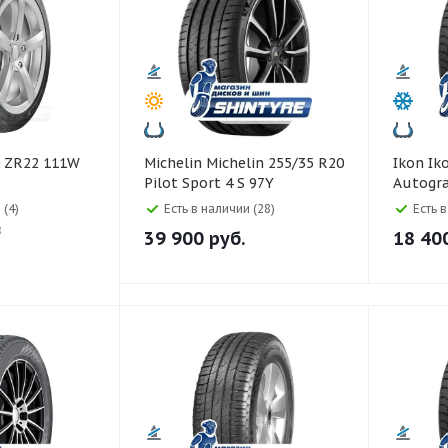
Michelin Michelin 255/35 R20
Ikon Ikon 235/55 R20
Pilot Sport 4 S 97Y
Autogr
 (4)
Есть в наличии (28)
Есть 
8
39 900
руб.
18 40