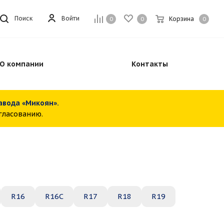
Войти
Поиск
Корзина
0
0
0
О компании
Контакты
завода «Микоян».
огласованию.
R16
R16C
R17
R18
R19