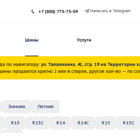
Написать в Telegram
+7 (800) 775-75-09
Шины
Услуги
да по навигатору:
ул. Талалихина, 41, стр. 19 на Территории 
ины продаются кратно 2 или в спарке, другое кол-во — по с
Зимняя
Летняя
R13
R13C
R14
R14C
R15
R15C
R22