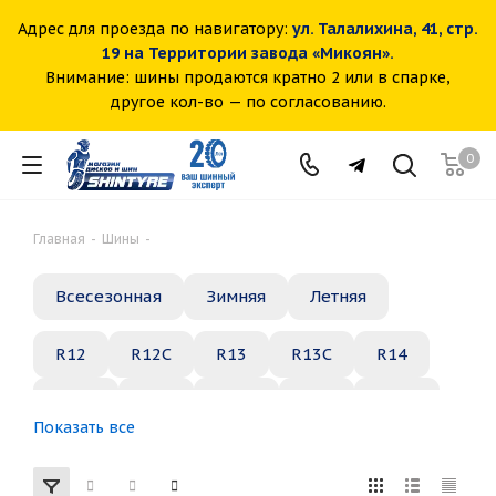
Адрес для проезда по навигатору:
ул. Талалихина, 41, стр.
19 на Территории завода «Микоян».
Внимание: шины продаются кратно 2 или в спарке,
другое кол-во — по согласованию.
0
Главная
-
Шины
-
Всесезонная
Зимняя
Летняя
R12
R12C
R13
R13C
R14
R14C
R15
R15C
R16
R16C
Показать все
R17
R18
R19
R20
R21
R22