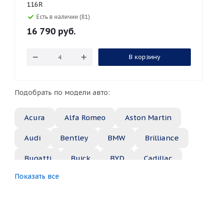
116R
Есть в наличии (81)
16 790
руб.
В корзину
Подобрать по модели авто:
Acura
Alfa Romeo
Aston Martin
Audi
Bentley
BMW
Brilliance
Bugatti
Buick
BYD
Cadillac
Показать все
Changan
Chery
Chevrolet
Chrysler
Citroen
Daewoo