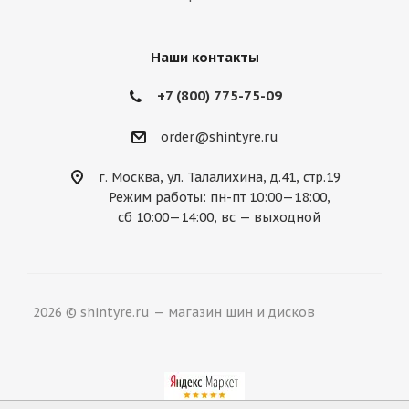
Mercury
MG
Mini
Mitsubishi
Nissan
Noble
Opel
Peugeot
Наши контакты
Plymouth
Pontiac
Porsche
+7 (800) 775-75-09
Ravon
Renault
Rolls-Royce
order@shintyre.ru
Rover
Saab
Saturn
Scion
г. Москва, ул. Талалихина, д.41, стр.19
Режим работы: пн-пт 10:00—18:00,
Seat
Skoda
Smart
Ssang Yong
сб 10:00—14:00, вс — выходной
Subaru
Suzuki
Tesla
Toyota
Volkswagen
Volvo
ВАЗ
ГАЗ
2026 © shintyre.ru — магазин шин и дисков
УАЗ