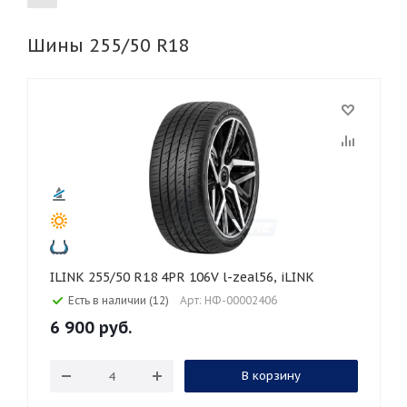
Шины 255/50 R18
155
165
185
195
205
215
225
235
245
255
265
275
285
295
305
315
325
30
35
40
45
45
50
55
60
65
70
75
80
ILINK 255/50 R18 4PR 106V l-zeal56, iLINK
Есть в наличии (12)
Арт: НФ-00002406
6 900
руб.
В корзину