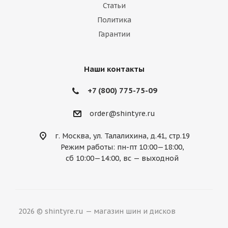
Marussia
Maserati
Maybach
Статьи
Политика
Mazda
McLaren
Mercedes
Гарантии
Mercury
MG
Mini
Mitsubishi
Nissan
Noble
Opel
Peugeot
Наши контакты
Plymouth
Pontiac
Porsche
+7 (800) 775-75-09
Ravon
Renault
Rolls-Royce
order@shintyre.ru
Rover
Saab
Saturn
Scion
г. Москва, ул. Талалихина, д.41, стр.19
Режим работы: пн-пт 10:00—18:00,
Seat
Skoda
Smart
Ssang Yong
сб 10:00—14:00, вс — выходной
Subaru
Suzuki
Tesla
Toyota
Volkswagen
Volvo
ВАЗ
ГАЗ
2026 © shintyre.ru — магазин шин и дисков
УАЗ