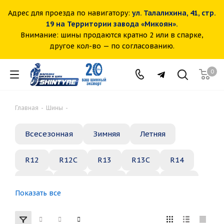
Адрес для проезда по навигатору:
ул. Талалихина, 41, стр.
19 на Территории завода «Микоян».
Внимание: шины продаются кратно 2 или в спарке,
другое кол-во — по согласованию.
0
Главная
-
Шины
-
Всесезонная
Зимняя
Летняя
R12
R12C
R13
R13C
R14
R14C
R15
R15C
R16
R16C
Показать все
R17
R18
R19
R20
R21
R22