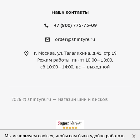
Nissan
Noble
Opel
Peugeot
Наши контакты
Plymouth
Pontiac
Porsche
+7 (800) 775-75-09
Ravon
Renault
Rolls-Royce
order@shintyre.ru
Rover
Saab
Saturn
Scion
г. Москва, ул. Талалихина, д.41, стр.19
Режим работы: пн-пт 10:00—18:00,
Seat
Skoda
Smart
Ssang Yong
сб 10:00—14:00, вс — выходной
Subaru
Suzuki
Tesla
Toyota
Volkswagen
Volvo
ВАЗ
ГАЗ
2026 © shintyre.ru — магазин шин и дисков
УАЗ
x
Мы используем cookies, чтобы вам было удобно работать