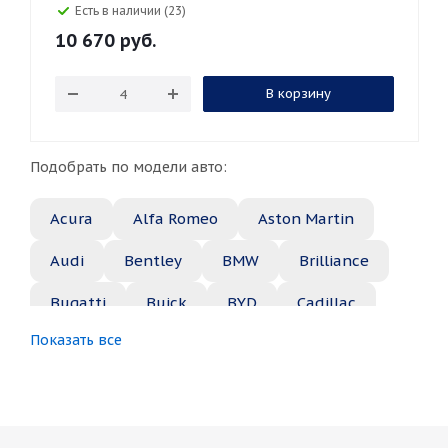
Есть в наличии (23)
10 670
руб.
В корзину
Подобрать по модели авто:
Acura
Alfa Romeo
Aston Martin
Audi
Bentley
BMW
Brilliance
Bugatti
Buick
BYD
Cadillac
Показать все
Changan
Chery
Chevrolet
Chrysler
Citroen
Daewoo
Daihatsu
Datsun
Dodge