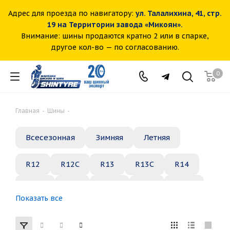
Адрес для проезда по навигатору:
ул. Талалихина, 41, стр.
19 на Территории завода «Микоян».
Внимание: шины продаются кратно 2 или в спарке,
другое кол-во — по согласованию.
0
Главная
-
Шины
-
Всесезонная
Зимняя
Летняя
R12
R12C
R13
R13C
R14
R14C
R15
R15C
R16
R16C
Показать все
R17
R18
R19
R20
R21
R22