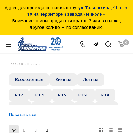
Адрес для проезда по навигатору:
ул. Талалихина, 41, стр.
19 на Территории завода «Микоян».
Внимание: шины продаются кратно 2 или в спарке,
другое кол-во — по согласованию.
0
Главная
-
Шины
-
Всесезонная
Зимняя
Летняя
R12
R12C
R13
R13C
R14
R14C
R15
R15C
R16
R16C
Показать все
R17
R18
R19
R20
R21
R22