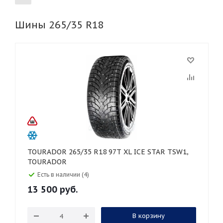
Шины 265/35 R18
155
165
185
195
205
215
225
235
245
255
265
275
285
295
305
315
325
30
35
40
45
45
50
55
60
65
70
75
80
TOURADOR 265/35 R18 97T XL ICE STAR TSW1,
TOURADOR
Есть в наличии (4)
13 500
руб.
В корзину