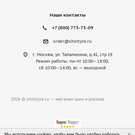
Mercury
MG
Mini
Mitsubishi
Nissan
Noble
Opel
Peugeot
Наши контакты
Plymouth
Pontiac
Porsche
+7 (800) 775-75-09
Ravon
Renault
Rolls-Royce
order@shintyre.ru
Rover
Saab
Saturn
Scion
г. Москва, ул. Талалихина, д.41, стр.19
Режим работы: пн-пт 10:00—18:00,
Seat
Skoda
Smart
Ssang Yong
сб 10:00—14:00, вс — выходной
Subaru
Suzuki
Tesla
Toyota
Volkswagen
Volvo
ВАЗ
ГАЗ
2026 © shintyre.ru — магазин шин и дисков
УАЗ
x
Мы используем cookies, чтобы вам было удобно работать