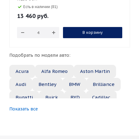
Есть в наличии (81)
13 460
руб.
В корзину
Подобрать по модели авто:
Acura
Alfa Romeo
Aston Martin
Audi
Bentley
BMW
Brilliance
Bugatti
Buick
BYD
Cadillac
Показать все
Changan
Chery
Chevrolet
Chrysler
Citroen
Daewoo
Daihatsu
Datsun
Dodge