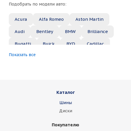
Подобрать по модели авто:
Acura
Alfa Romeo
Aston Martin
Audi
Bentley
BMW
Brilliance
Bugatti
Buick
BYD
Cadillac
Показать все
Changan
Chery
Chevrolet
Chrysler
Citroen
Daewoo
Daihatsu
Datsun
Dodge
Каталог
Dongfeng
FAW
Ferrari
Fiat
Шины
Fisker
Ford
Foton
GAC
Диски
Geely
Genesis
GMC
Great Wall
Покупателю
Haima
Haval
Holden
Honda