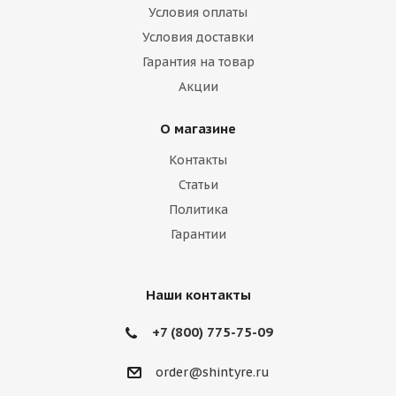
Условия оплаты
Hummer
Hyundai
Infiniti
Isuzu
Условия доставки
Гарантия на товар
Iveco
Jac
Jaguar
Jeep
Kia
Акции
Lamborghini
Lancia
Land Rover
О магазине
Lexus
Lifan
Lincoln
Lotus
Контакты
Marussia
Maserati
Maybach
Статьи
Политика
Mazda
McLaren
Mercedes
Гарантии
Mercury
MG
Mini
Mitsubishi
Nissan
Noble
Opel
Peugeot
Наши контакты
Plymouth
Pontiac
Porsche
+7 (800) 775-75-09
Ravon
Renault
Rolls-Royce
order@shintyre.ru