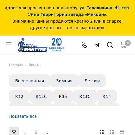
Адрес для проезда по навигатору:
ул. Талалихина, 41, стр.
19 на Территории завода «Микоян».
Внимание: шины продаются кратно 2 или в спарке,
другое кол-во — по согласованию.
0
Главная
-
Шины
-
Всесезонная
Зимняя
Летняя
R12
R12C
R13
R13C
R14
R14C
R15
R15C
R16
R16C
Показать все
R17
R18
R19
R20
R21
R22