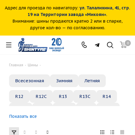
Адрес для проезда по навигатору:
ул. Талалихина, 41, стр.
19 на Территории завода «Микоян».
Внимание: шины продаются кратно 2 или в спарке,
другое кол-во — по согласованию.
0
Главная
-
Шины
-
Всесезонная
Зимняя
Летняя
R12
R12C
R13
R13C
R14
R14C
R15
R15C
R16
R16C
Показать все
R17
R18
R19
R20
R21
R22