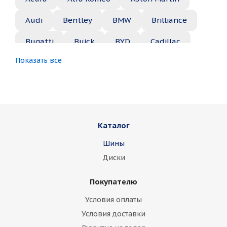
Audi
Bentley
BMW
Brilliance
Bugatti
Buick
BYD
Cadillac
Показать все
Changan
Chery
Chevrolet
Chrysler
Citroen
Daewoo
Daihatsu
Datsun
Dodge
Каталог
Dongfeng
FAW
Ferrari
Fiat
Шины
Fisker
Ford
Foton
GAC
Диски
Geely
Genesis
GMC
Great Wall
Покупателю
Haima
Haval
Holden
Honda
Условия оплаты
Hummer
Hyundai
Infiniti
Isuzu
Условия доставки