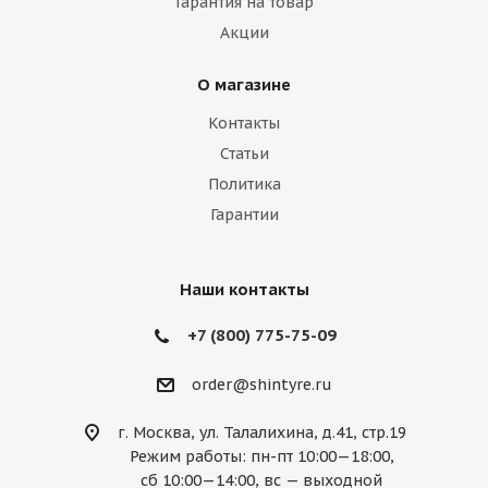
Гарантия на товар
Iveco
Jac
Jaguar
Jeep
Kia
Акции
Lamborghini
Lancia
Land Rover
О магазине
Lexus
Lifan
Lincoln
Lotus
Контакты
Marussia
Maserati
Maybach
Статьи
Политика
Mazda
McLaren
Mercedes
Гарантии
Mercury
MG
Mini
Mitsubishi
Nissan
Noble
Opel
Peugeot
Наши контакты
Plymouth
Pontiac
Porsche
+7 (800) 775-75-09
Ravon
Renault
Rolls-Royce
order@shintyre.ru
Rover
Saab
Saturn
Scion
г. Москва, ул. Талалихина, д.41, стр.19
Режим работы: пн-пт 10:00—18:00,
Seat
Skoda
Smart
Ssang Yong
сб 10:00—14:00, вс — выходной