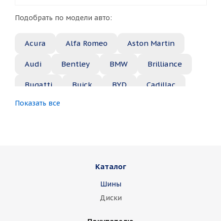
Подобрать по модели авто:
Acura
Alfa Romeo
Aston Martin
Audi
Bentley
BMW
Brilliance
Bugatti
Buick
BYD
Cadillac
Показать все
Changan
Chery
Chevrolet
Chrysler
Citroen
Daewoo
Daihatsu
Datsun
Dodge
Каталог
Dongfeng
FAW
Ferrari
Fiat
Шины
Fisker
Ford
Foton
GAC
Диски
Geely
Genesis
GMC
Great Wall