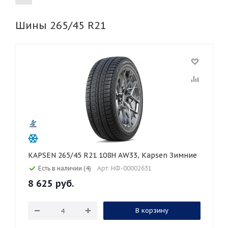
Шины 265/45 R21
155
165
185
195
205
215
225
235
245
255
265
275
285
295
305
315
325
30
35
40
45
50
55
60
65
70
75
80
KAPSEN 265/45 R21 108H AW33, Kapsen Зимние
Есть в наличии (4)
Арт: НФ-00002631
8 625
руб.
В корзину