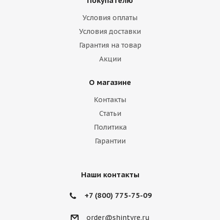
Покупателю
Haima
Haval
Holden
Honda
Условия оплаты
Hummer
Hyundai
Infiniti
Isuzu
Условия доставки
Гарантия на товар
Iveco
Jac
Jaguar
Jeep
Kia
Акции
Lamborghini
Lancia
Land Rover
О магазине
Lexus
Lifan
Lincoln
Lotus
Контакты
Marussia
Maserati
Maybach
Статьи
Политика
Mazda
McLaren
Mercedes
Гарантии
Mercury
MG
Mini
Mitsubishi
Nissan
Noble
Opel
Peugeot
Наши контакты
Plymouth
Pontiac
Porsche
+7 (800) 775-75-09
Ravon
Renault
Rolls-Royce
order@shintyre.ru