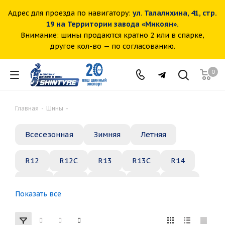
Адрес для проезда по навигатору:
ул. Талалихина, 41, стр.
19 на Территории завода «Микоян».
Внимание: шины продаются кратно 2 или в спарке,
другое кол-во — по согласованию.
0
Главная
-
Шины
-
Всесезонная
Зимняя
Летняя
R12
R12C
R13
R13C
R14
R14C
R15
R15C
R16
R16C
Показать все
R17
R18
R19
R20
R21
R22