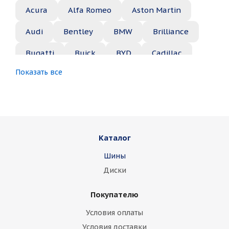
Acura
Alfa Romeo
Aston Martin
Audi
Bentley
BMW
Brilliance
Bugatti
Buick
BYD
Cadillac
Показать все
Changan
Chery
Chevrolet
Chrysler
Citroen
Daewoo
Daihatsu
Datsun
Dodge
Каталог
Dongfeng
FAW
Ferrari
Fiat
Шины
Fisker
Ford
Foton
GAC
Диски
Geely
Genesis
GMC
Great Wall
Покупателю
Haima
Haval
Holden
Honda
Условия оплаты
Hummer
Hyundai
Infiniti
Isuzu
Условия доставки