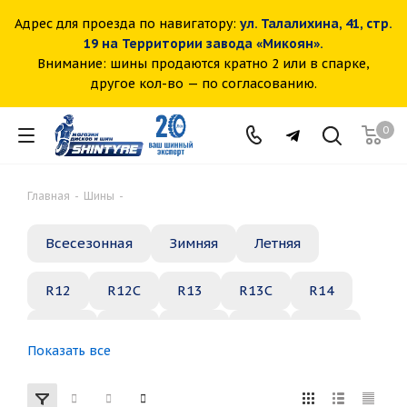
Адрес для проезда по навигатору:
ул. Талалихина, 41, стр.
19 на Территории завода «Микоян».
Внимание: шины продаются кратно 2 или в спарке,
другое кол-во — по согласованию.
0
Главная
-
Шины
-
Всесезонная
Зимняя
Летняя
R12
R12C
R13
R13C
R14
R14C
R15
R15C
R16
R16C
Показать все
R17
R18
R19
R20
R21
R22