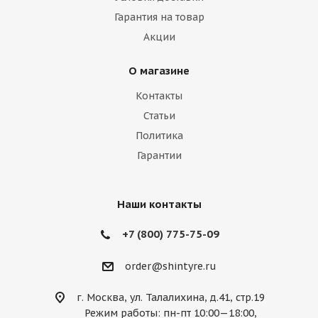
Гарантия на товар
Iveco
Jac
Jaguar
Jeep
Kia
Акции
Lamborghini
Lancia
Land Rover
О магазине
Lexus
Lifan
Lincoln
Lotus
Контакты
Marussia
Maserati
Maybach
Статьи
Политика
Mazda
McLaren
Mercedes
Гарантии
Mercury
MG
Mini
Mitsubishi
Nissan
Noble
Opel
Peugeot
Наши контакты
Plymouth
Pontiac
Porsche
+7 (800) 775-75-09
Ravon
Renault
Rolls-Royce
order@shintyre.ru
Rover
Saab
Saturn
Scion
г. Москва, ул. Талалихина, д.41, стр.19
Режим работы: пн-пт 10:00—18:00,