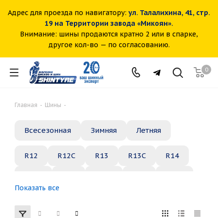
Адрес для проезда по навигатору:
ул. Талалихина, 41, стр.
19 на Территории завода «Микоян».
Внимание: шины продаются кратно 2 или в спарке,
другое кол-во — по согласованию.
0
Главная
-
Шины
-
Всесезонная
Зимняя
Летняя
R12
R12C
R13
R13C
R14
R14C
R15
R15C
R16
R16C
Показать все
R17
R18
R19
R20
R21
R22