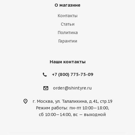
О магазине
Lexus
Lifan
Lincoln
Lotus
Контакты
Marussia
Maserati
Maybach
Статьи
Политика
Mazda
McLaren
Mercedes
Гарантии
Mercury
MG
Mini
Mitsubishi
Nissan
Noble
Opel
Peugeot
Наши контакты
Plymouth
Pontiac
Porsche
+7 (800) 775-75-09
Ravon
Renault
Rolls-Royce
order@shintyre.ru
Rover
Saab
Saturn
Scion
г. Москва, ул. Талалихина, д.41, стр.19
Режим работы: пн-пт 10:00—18:00,
Seat
Skoda
Smart
Ssang Yong
сб 10:00—14:00, вс — выходной
Subaru
Suzuki
Tesla
Toyota