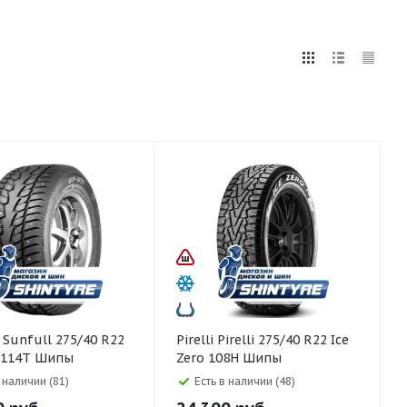
5
255
265
275
285
295
75
80
22
Pirelli Pirelli 275/40 R22 Ice
 114T Шипы
Zero 108H Шипы
в наличии (81)
Есть в наличии (48)