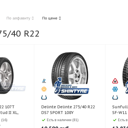
185
195
205
215
225
235
24
По алфавиту
По цене
325
5/40 R22
40
45
45
50
55
60
65
70
Delinte Delinte 275/40 R22
Sunfull Sunfull 275/40 R
tud II XL,
DS7 SPORT 108Y
SF-W11
 (16)
Есть в наличии (81)
Есть 
7