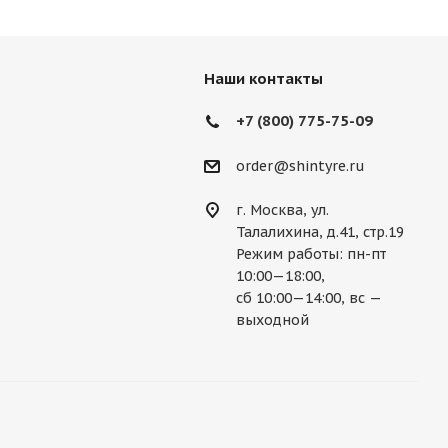
des
Mercury
MG
Mini
Mitsubishi
Наши контакты
Porsche
Ravon
Renault
Rolls-Royce
+7 (800) 775-75-09
Ssang Yong
Subaru
Suzuki
Tesla
order@shintyre.ru
г. Москва, ул.
Талалихина, д.41, стр.19
Режим работы: пн-пт
10:00—18:00,
сб 10:00—14:00, вс —
выходной