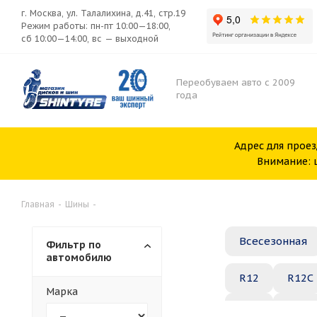
г. Москва, ул. Талалихина, д.41, стр.19
Режим работы: пн-пт 10:00—18:00,
сб 10:00—14:00, вс — выходной
Переобуваем авто с 2009
года
Адрес для проез
Внимание: ш
Главная
-
Шины
-
Всесезонная
Фильтр по
автомобилю
R12
R12C
Марка
R20
R21