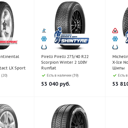
Pirelli Pirelli 275/40 R22
Michelin Michelin 275/40
Scorpion Winter 2 108V
X-Ice N
act LX Sport
Runflat
Шипы
8Y
 (20)
Есть в наличии (39)
Есть 
53 040
руб.
53 81