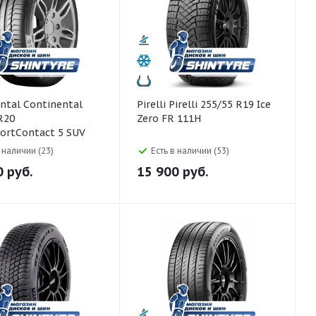
ntinental
Pirelli Pirelli 255/55 R19 Ice
R20
Zero FR 111H
ortContact 5 SUV
nflat
в наличии (23)
Есть в наличии (53)
0
руб.
15 900
руб.