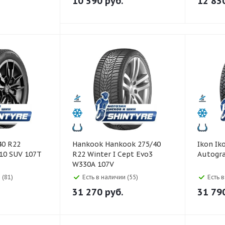
10 590
руб.
12 83
Hankook Hankook 275/40
Ikon Ikon 275/40 R22
 10 SUV 107T
R22 Winter I Cept Evo3
Autogr
W330A 107V
 (81)
Есть в наличии (55)
Есть 
31 270
руб.
31 79