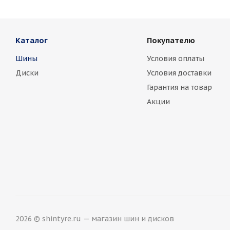
Marussia
Каталог
Покупателю
Nissan
No
Шины
Условия оплаты
Rover
Saa
Диски
Условия доставки
Toyota
Vo
Гарантия на товар
Акции
2026 © shintyre.ru — магазин шин и дисков