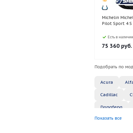
Michelin Michelin 285/40 R23
Pilot Sport 4 S
Есть в наличии
75 360
руб.
Подобрать по мод
Acura
Alf
Cadillac
C
Dongfeng
Показать все
Great Wall
Jaguar
Je