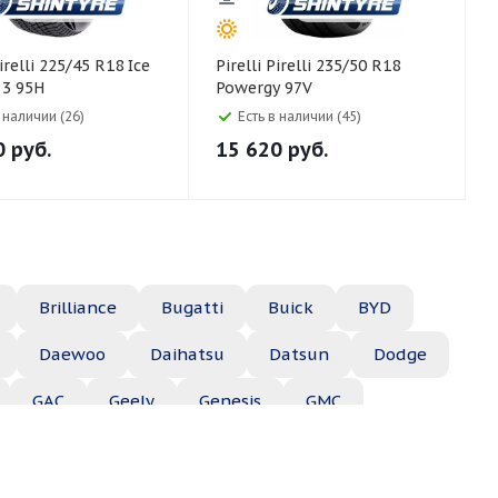
Pirelli Pirelli 235/50 R18
 3 95H
Powergy 97V
в наличии (26)
Есть в наличии (45)
0
руб.
15 620
руб.
Brilliance
Bugatti
Buick
BYD
Daewoo
Daihatsu
Datsun
Dodge
GAC
Geely
Genesis
GMC
Hyundai
Infiniti
Isuzu
Iveco
Jac
Lexus
Lifan
Lincoln
Lotus