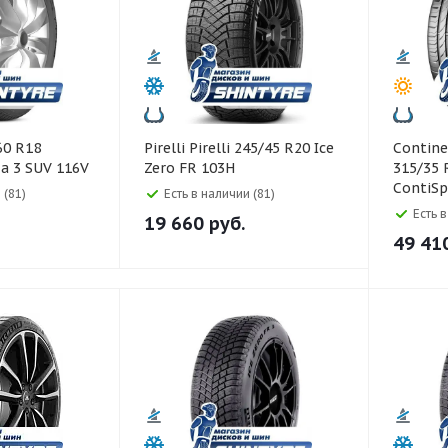
Pirelli Pirelli 245/45 R20 Ice
Continental Co
a 3 SUV 116V
Zero FR 103H
315/35 
ContiSp
 (81)
Есть в наличии (81)
110W Ru
Есть 
19 660
руб.
49 41