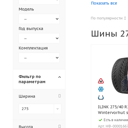
Показать все
Модель
155
165
По популярности
305
315
Год выпуска
Шины 27
30
35
Комплектация
Фильтр по
параметрам
Ширина
ILINK 275/40 R22 107T
275
Wintervorhut s
ilink
Есть в наличии
Арт: НФ-0000166
Высота