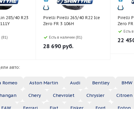
Pirelli Pirelli 265/40 R22 Ice
Pirelli Pirelli 225/45 R18 Ice
 111Y
Zero FR 3 106H
Zero FR
Есть 
 (81)
Есть в наличии (81)
22 45
28 690
руб.
ели авто:
a Romeo
Aston Martin
Audi
Bentley
BMW
hangan
Chery
Chevrolet
Chrysler
Citroen
FAW
Ferrari
Fiat
Fisker
Ford
Foton
Haima
Haval
Holden
Honda
Hummer
ep
Kia
Lamborghini
Lancia
Land Rover