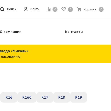
Войти
Поиск
Корзина
0
0
0
О компании
Контакты
завода «Микоян».
огласованию.
R16
R16C
R17
R18
R19