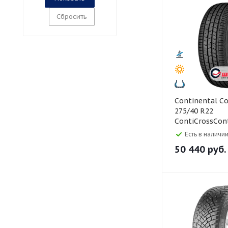
Сбросить
Continental Continental
275/40 R22
ContiCrossCont
ContiSilent 10
Есть в наличии
50 440
руб.