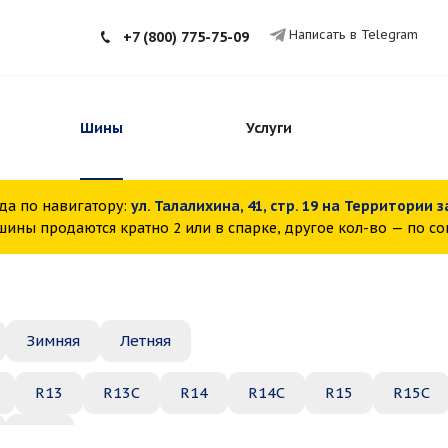
Написать в Telegram
+7 (800) 775-75-09
Шины
Услуги
да по навигатору:
ул. Талалихина, 41, стр. 19 на Территории 
ины продаются кратно 2 или в спарке, другое кол-во — по с
Зимняя
Летняя
R13
R13C
R14
R14C
R15
R15C
R22