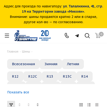
Адрес для проезда по навигатору:
ул. Талалихина, 41, стр.
19 на Территории завода «Микоян».
Внимание: шины продаются кратно 2 или в спарке,
другое кол-во — по согласованию.
0
Главная
-
Шины
-
Всесезонная
Зимняя
Летняя
R12
R12C
R13
R13C
R14
R14C
R15
R15C
R16
R16C
Показать все
R17
R18
R19
R20
R21
R22