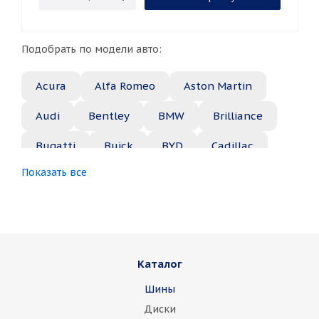
Подобрать по модели авто:
Acura
Alfa Romeo
Aston Martin
Audi
Bentley
BMW
Brilliance
Bugatti
Buick
BYD
Cadillac
Показать все
Changan
Chery
Chevrolet
Chrysler
Citroen
Daewoo
Daihatsu
Datsun
Dodge
Каталог
Dongfeng
FAW
Ferrari
Fiat
Шины
Fisker
Ford
Foton
GAC
Диски