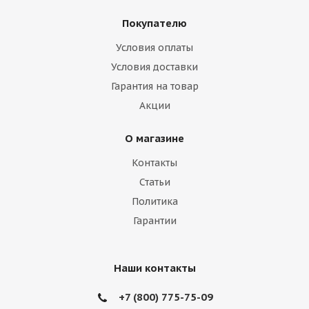
Geely
Genesis
GMC
Great Wall
Покупателю
Haima
Haval
Holden
Honda
Условия оплаты
Hummer
Hyundai
Infiniti
Isuzu
Условия доставки
Гарантия на товар
Iveco
Jac
Jaguar
Jeep
Kia
Акции
Lamborghini
Lancia
Land Rover
О магазине
Lexus
Lifan
Lincoln
Lotus
Контакты
Marussia
Maserati
Maybach
Статьи
Политика
Mazda
McLaren
Mercedes
Гарантии
Mercury
MG
Mini
Mitsubishi
Nissan
Noble
Opel
Peugeot
Наши контакты
Plymouth
Pontiac
Porsche
+7 (800) 775-75-09