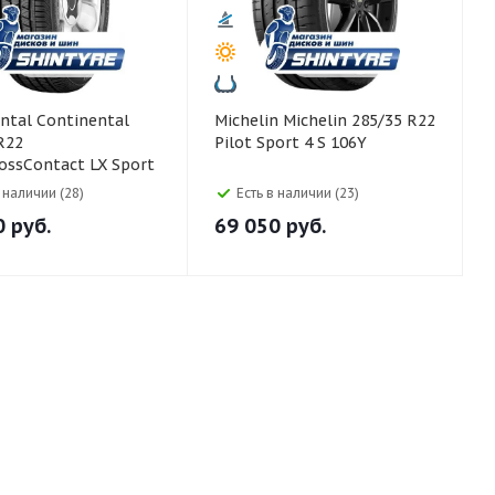
ntinental
Michelin Michelin 285/35 R22
R22
Pilot Sport 4 S 106Y
ossContact LX Sport
lent 110Y
в наличии (28)
Есть в наличии (23)
0
руб.
69 050
руб.