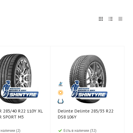
5
255
265
275
285
295
75
80
Y XL
Delinte Delinte 285/35 R22
R SPORT M5
DS8 106Y
 наличии (2)
Есть в наличии (32)