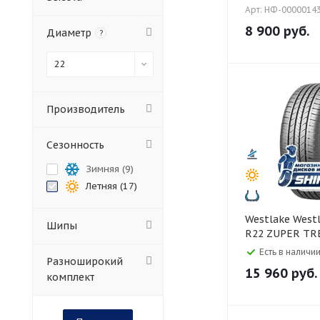
Арт: НФ-0000014
8 900
руб.
Диаметр
?
22
Производитель
Сезонность
Зимняя (
9
)
Летняя (
17
)
Westlake Westlake 285/45
Шипы
R22 ZUPER TRE
Есть в наличии
Разноширокий
15 960
руб.
комплект