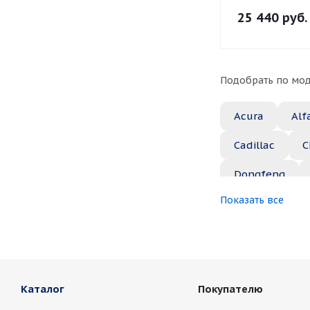
25 440
руб.
Подобрать по мод
Acura
Alf
Cadillac
C
Dongfeng
Показать все
Great Wall
Jaguar
Je
Marussia
Каталог
Покупателю
Nissan
No