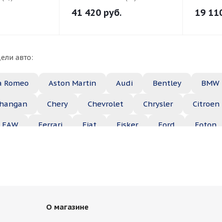
41 420
руб.
19 11
ели авто:
a Romeo
Aston Martin
Audi
Bentley
BMW
hangan
Chery
Chevrolet
Chrysler
Citroen
FAW
Ferrari
Fiat
Fisker
Ford
Foton
Haima
Haval
Holden
Honda
Hummer
ep
Kia
Lamborghini
Lancia
Land Rover
Maserati
Maybach
Mazda
McLaren
Merce
О магазине
ble
Opel
Peugeot
Plymouth
Pontiac