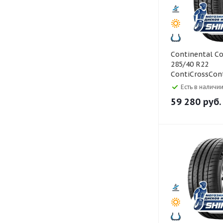
Continental Continental
285/40 R22
ContiCrossCont
ContiSilent 11
Есть в наличии
59 280
руб.