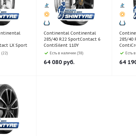
Continental Continental
Continental Co
285/40 R22 SportContact 6
285/40 
act LX Sport
ContiSilent 110Y
ContiCr
0H
ContiSi
 (22)
Есть в наличии (38)
Есть 
64 080
руб.
64 19