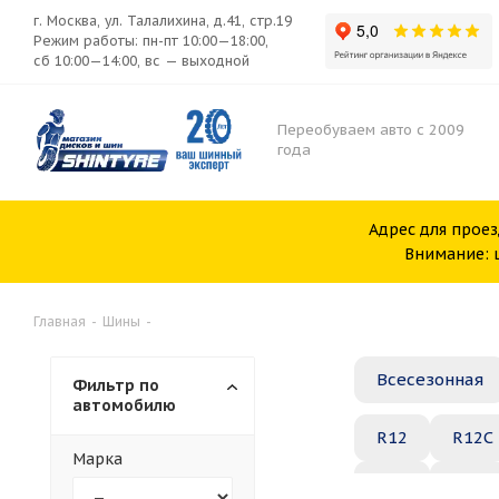
г. Москва, ул. Талалихина, д.41, стр.19
Режим работы: пн-пт 10:00—18:00,
сб 10:00—14:00, вс — выходной
Переобуваем авто с 2009
года
Адрес для проез
Внимание: ш
Главная
-
Шины
-
Всесезонная
Фильтр по
автомобилю
R12
R12C
Марка
R20
R21