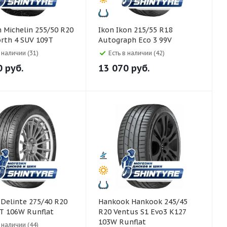
 R20
Ikon Ikon 215/55 R18
orth 4 SUV 109T
Autograph Eco 3 99V
в наличии (31)
Есть в наличии (42)
0
руб.
13 070
руб.
0
Hankook Hankook 245/45
T 106W Runflat
R20 Ventus S1 Evo3 K127
103W Runflat
в наличии (44)