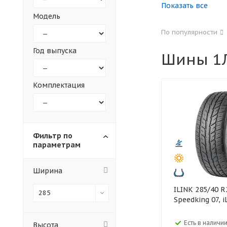
Показать все
Модель
155
165
По популярности
305
315
Год выпуска
Шины 1Л
30
35
Комплектация
Фильтр по
параметрам
Ширина
ILINK 285/40 R22 110V XL
285
Speedking 07, i
Есть в наличии
Высота