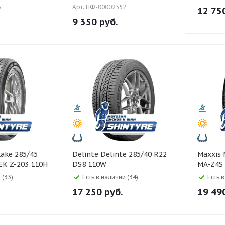
3
Арт: НФ-00002552
12 75
9 350
руб.
Delinte Delinte 285/40 R22
Maxxis Maxxis 285/45 R22
K Z-203 110H
DS8 110W
MA-Z4S 
 (33)
Есть в наличии (34)
Есть 
17 250
руб.
19 49