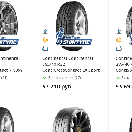
Continental Continental
Continental Co
285/40 R22
285/40 
tact 7 106Y
ContiCrossContact LX Sport
ContiSp
110H
 (21)
Есть в наличии (27)
Есть 
52 210
руб.
53 69