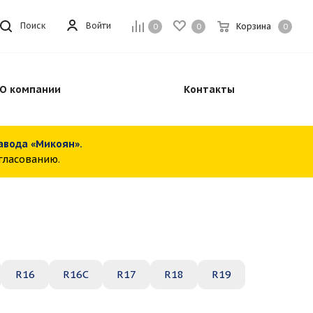
Войти
Поиск
Корзина
0
0
0
О компании
Контакты
завода «Микоян».
огласованию.
R16
R16C
R17
R18
R19