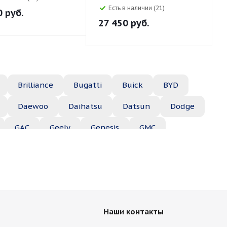
Есть в наличии (21)
0
руб.
27 450
руб.
Brilliance
Bugatti
Buick
BYD
Daewoo
Daihatsu
Datsun
Dodge
GAC
Geely
Genesis
GMC
Hyundai
Infiniti
Isuzu
Iveco
Jac
Lexus
Lifan
Lincoln
Lotus
des
Mercury
MG
Mini
Mitsubishi
Наши контакты
Porsche
Ravon
Renault
Rolls-Royce