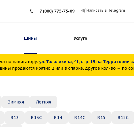
Написать в Telegram
+7 (800) 775-75-09
Шины
Услуги
да по навигатору:
ул. Талалихина, 41, стр. 19 на Территории 
ины продаются кратно 2 или в спарке, другое кол-во — по с
Зимняя
Летняя
R13
R13C
R14
R14C
R15
R15C
R22