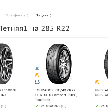
185
195
205
215
225
235
24
По алфавиту
По цене
325
етняя1 на 285 R22
40
45
45
50
55
60
65
70
TOURADOR 285/40 ZR22
UNISTAR 285/40 R22 110
LINK
110Y XL X Comfort Plus ,
UNISTA
Tourador
 (16)
Есть в наличии (18)
Есть в