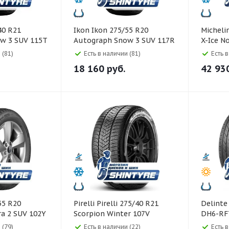
Ikon Ikon 275/55 R20
Michelin Michelin 255/50
w 3 SUV 115T
Autograph Snow 3 SUV 117R
X-Ice N
Шипы
 (81)
Есть в наличии (81)
Есть 
18 160
руб.
42 93
Pirelli Pirelli 275/40 R21
Delinte Delinte 275/40 R2
a 2 SUV 102Y
Scorpion Winter 107V
DH6-RF
Runflat
 (79)
Есть в наличии (22)
Есть 