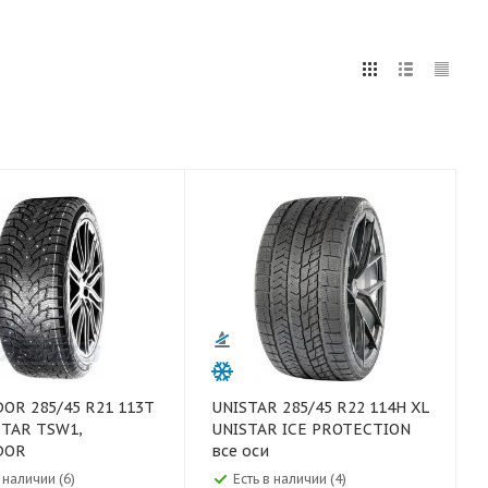
5
255
265
275
285
295
80
 R21 113T
UNISTAR 285/45 R22 114H XL
STAR TSW1,
UNISTAR ICE PROTECTION
DOR
все оси
 наличии (6)
Есть в наличии (4)