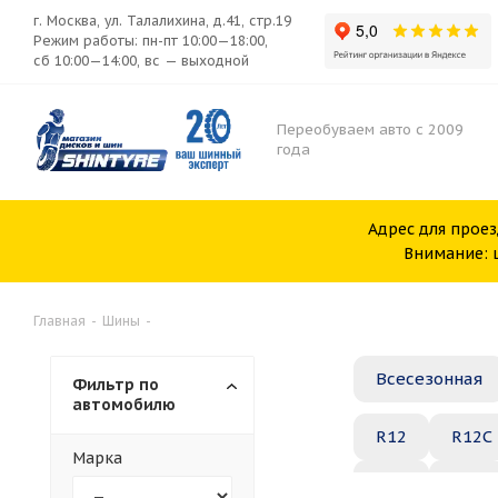
г. Москва, ул. Талалихина, д.41, стр.19
Режим работы: пн-пт 10:00—18:00,
сб 10:00—14:00, вс — выходной
Переобуваем авто с 2009
года
Адрес для проез
Внимание: ш
Главная
-
Шины
-
Всесезонная
Фильтр по
автомобилю
R12
R12C
Марка
R20
R21