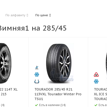
185
195
205
215
225
235
24
По алфавиту
По цене
325
имняя1 на 285/45
40
45
50
55
60
65
70
75
TOURADOR 285/45 R21
TOURADOR 285/45
 215
113VXL Tourador Winter Pro
XL ICE 
TSU1
TOURA
 (4)
Есть в наличии (14)
Есть в