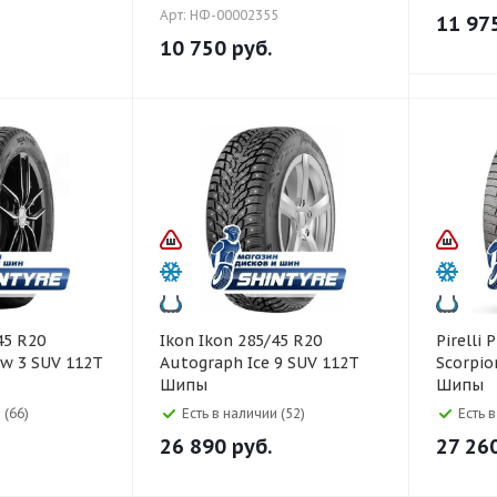
Арт: НФ-00002355
11 97
10 750
руб.
Ikon Ikon 285/45 R20
Pirelli Pirelli 285/45 R20
w 3 SUV 112T
Autograph Ice 9 SUV 112T
Scorpio
Шипы
Шипы
 (66)
Есть в наличии (52)
Есть 
26 890
руб.
27 26