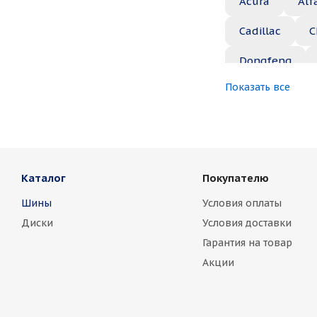
Acura
Alf
Cadillac
C
Dongfeng
Показать все
Great Wall
Jaguar
Je
Marussia
Каталог
Покупателю
Nissan
No
Шины
Условия оплаты
Rover
Saa
Диски
Условия доставки
Toyota
Vo
Гарантия на товар
Акции