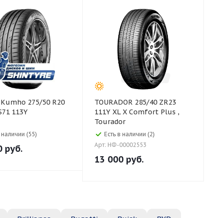
0
TOURADOR 285/40 ZR23
S71 113Y
111Y XL X Comfort Plus ,
Tourador
в наличии (55)
Есть в наличии (2)
Арт: НФ-00002553
0
руб.
13 000
руб.