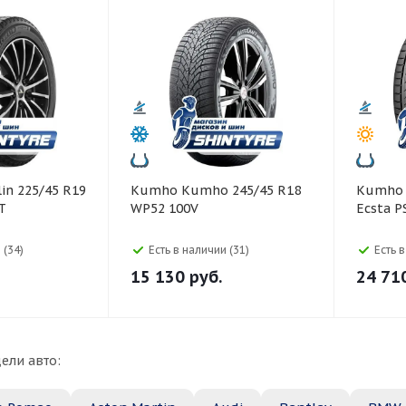
Kumho Kumho 245/45 R18
Kumho Kumho 275/50 R2
T
WP52 100V
Ecsta P
 (34)
Есть в наличии (31)
Есть 
15 130
руб.
24 71
ели авто: