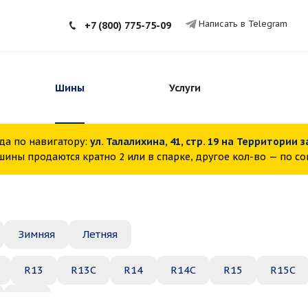
Написать в Telegram
+7 (800) 775-75-09
Шины
Услуги
да по навигатору:
ул. Талалихина, 41, стр. 19 на Территории 
ины продаются кратно 2 или в спарке, другое кол-во — по с
Зимняя
Летняя
R13
R13C
R14
R14C
R15
R15C
R22