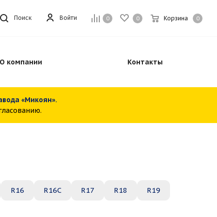
Войти
Поиск
Корзина
0
0
0
О компании
Контакты
завода «Микоян».
огласованию.
R16
R16C
R17
R18
R19