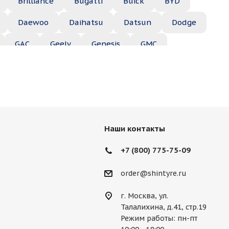
Brilliance
Bugatti
Buick
BYD
Daewoo
Daihatsu
Datsun
Dodge
GAC
Geely
Genesis
GMC
Hyundai
Infiniti
Isuzu
Iveco
Jac
Lexus
Lifan
Lincoln
Lotus
des
Mercury
MG
Mini
Mitsubishi
Наши контакты
Porsche
Ravon
Renault
Rolls-Royce
+7 (800) 775-75-09
Ssang Yong
Subaru
Suzuki
Tesla
order@shintyre.ru
г. Москва, ул.
Талалихина, д.41, стр.19
Режим работы: пн-пт