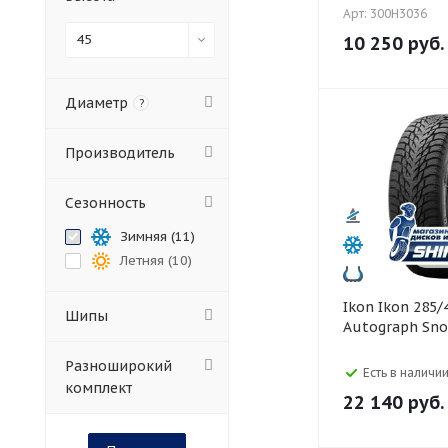
Арт: 300H3036
45
10 250
руб.
Диаметр
?
Производитель
Сезонность
Зимняя (
11
)
Летняя (
10
)
Ikon Ikon 285/45 R20
Шипы
Autograph Sno
Разноширокий
Есть в наличии
комплект
22 140
руб.