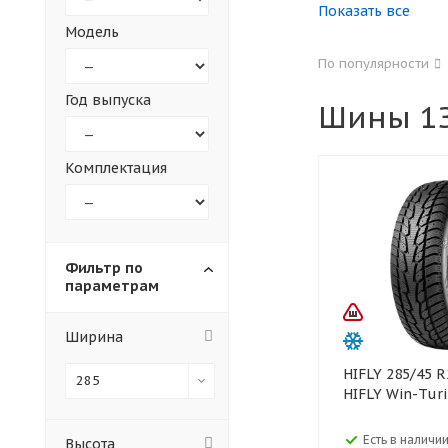
Показать все
Модель
155
165
По популярности
305
315
Год выпуска
Шины 1З
30
35
Комплектация
Фильтр по
параметрам
Ширина
HIFLY 285/45 R22 114T XL
285
HIFLY Win-Turi
Есть в наличии
Высота