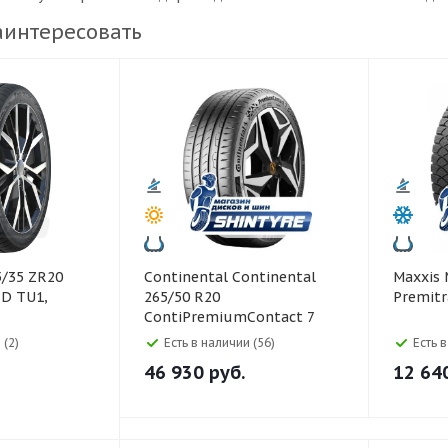
аинтересовать
Continental Continental
Maxxis Maxxis 235/50 R19
ED TU1,
265/50 R20
Premitr
ContiPremiumContact 7
111W
 (2)
Есть в наличии (56)
Есть 
46 930
руб.
12 64