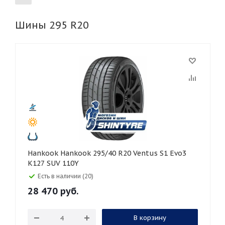
Шины 295 R20
155
165
185
195
205
215
225
235
245
255
265
275
285
295
305
315
325
30
35
40
45
45
50
55
60
65
70
75
80
Hankook Hankook 295/40 R20 Ventus S1 Evo3
K127 SUV 110Y
Есть в наличии (20)
28 470
руб.
В корзину