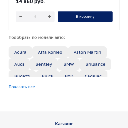
14 860
руб.
В корзину
Подобрать по модели авто:
Acura
Alfa Romeo
Aston Martin
Audi
Bentley
BMW
Brilliance
Bugatti
Buick
BYD
Cadillac
Показать все
Changan
Chery
Chevrolet
Chrysler
Citroen
Daewoo
Daihatsu
Datsun
Dodge
Каталог
Dongfeng
FAW
Ferrari
Fiat