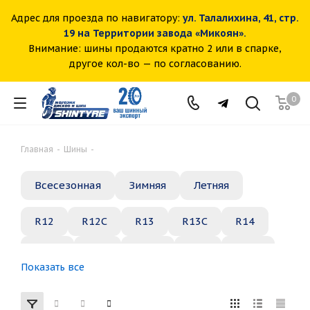
Адрес для проезда по навигатору:
ул. Талалихина, 41, стр.
19 на Территории завода «Микоян».
Внимание: шины продаются кратно 2 или в спарке,
другое кол-во — по согласованию.
0
Главная
-
Шины
-
Всесезонная
Зимняя
Летняя
R12
R12C
R13
R13C
R14
R14C
R15
R15C
R16
R16C
Показать все
R17
R18
R19
R20
R21
R22