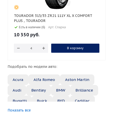
TOURADOR 315/35 ZR21 111Y XL X COMFORT
PLUS , TOURADOR
Есть в наличии (6)
Арт: Спарка
10 350
руб.
В корзину
Подобрать по модели авто:
Acura
Alfa Romeo
Aston Martin
Audi
Bentley
BMW
Brilliance
Bugatti
Buick
BYD
Cadillac
Показать все
Changan
Chery
Chevrolet