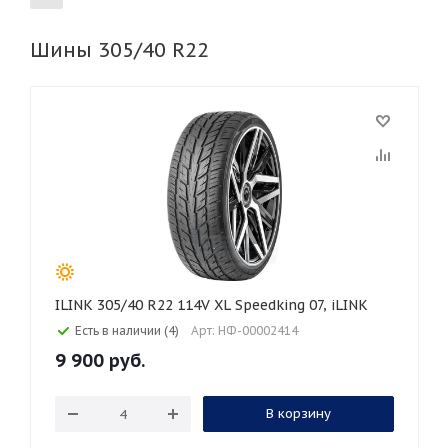
Шины 305/40 R22
155
165
185
195
205
215
225
235
245
255
265
275
285
295
305
315
325
30
35
40
45
45
50
55
60
65
70
75
80
ILINK 305/40 R22 114V XL Speedking 07, iLINK
Есть в наличии (4)
Арт: НФ-00002414
9 900
руб.
В корзину