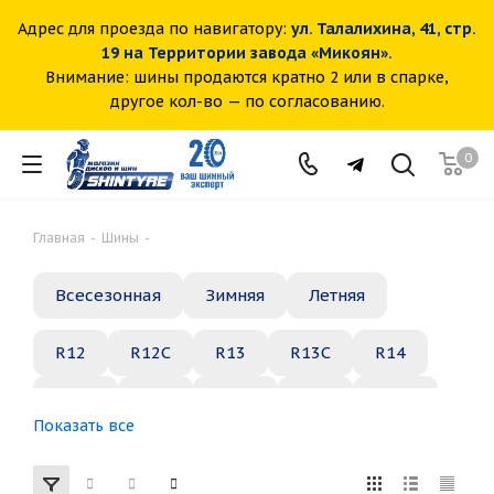
Адрес для проезда по навигатору:
ул. Талалихина, 41, стр.
19 на Территории завода «Микоян».
Внимание: шины продаются кратно 2 или в спарке,
другое кол-во — по согласованию.
0
Главная
-
Шины
-
Всесезонная
Зимняя
Летняя
R12
R12C
R13
R13C
R14
R14C
R15
R15C
R16
R16C
Показать все
R17
R18
R19
R20
R21
R22