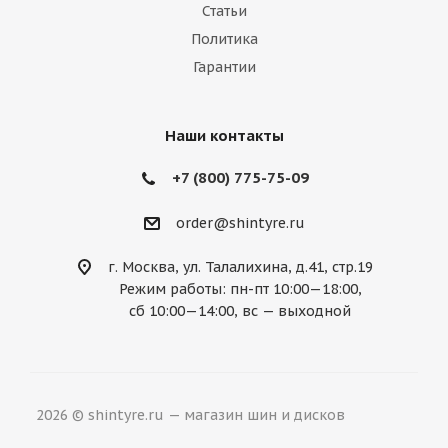
Marussia
Maserati
Maybach
Статьи
Политика
Mazda
McLaren
Mercedes
Гарантии
Mercury
MG
Mini
Mitsubishi
Nissan
Noble
Opel
Peugeot
Наши контакты
Plymouth
Pontiac
Porsche
+7 (800) 775-75-09
Ravon
Renault
Rolls-Royce
order@shintyre.ru
Rover
Saab
Saturn
Scion
г. Москва, ул. Талалихина, д.41, стр.19
Режим работы: пн-пт 10:00—18:00,
Seat
Skoda
Smart
Ssang Yong
сб 10:00—14:00, вс — выходной
Subaru
Suzuki
Tesla
Toyota
Volkswagen
Volvo
ВАЗ
ГАЗ
2026 © shintyre.ru — магазин шин и дисков
УАЗ