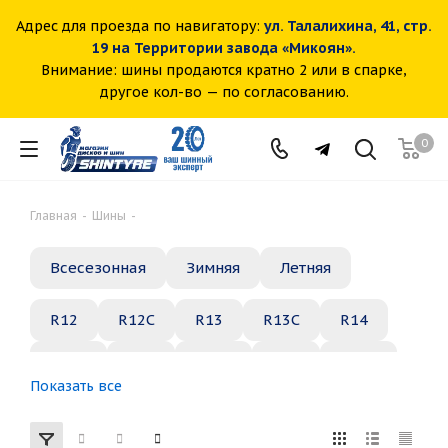
Адрес для проезда по навигатору:
ул. Талалихина, 41, стр.
19 на Территории завода «Микоян».
Внимание: шины продаются кратно 2 или в спарке,
другое кол-во — по согласованию.
0
Главная
-
Шины
-
Всесезонная
Зимняя
Летняя
R12
R12C
R13
R13C
R14
R14C
R15
R15C
R16
R16C
Показать все
R17
R18
R19
R20
R21
R22