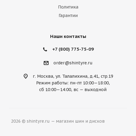
Политика
Mazda
McLaren
Mercedes
Гарантии
Mercury
MG
Mini
Mitsubishi
Nissan
Noble
Opel
Peugeot
Наши контакты
Plymouth
Pontiac
Porsche
+7 (800) 775-75-09
Ravon
Renault
Rolls-Royce
order@shintyre.ru
Rover
Saab
Saturn
Scion
г. Москва, ул. Талалихина, д.41, стр.19
Режим работы: пн-пт 10:00—18:00,
Seat
Skoda
Smart
Ssang Yong
сб 10:00—14:00, вс — выходной
Subaru
Suzuki
Tesla
Toyota
Volkswagen
Volvo
ВАЗ
ГАЗ
2026 © shintyre.ru — магазин шин и дисков
УАЗ