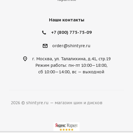
Mercury
MG
Mini
Mitsubishi
Nissan
Noble
Opel
Peugeot
Наши контакты
Plymouth
Pontiac
Porsche
+7 (800) 775-75-09
Ravon
Renault
Rolls-Royce
order@shintyre.ru
Rover
Saab
Saturn
Scion
г. Москва, ул. Талалихина, д.41, стр.19
Режим работы: пн-пт 10:00—18:00,
Seat
Skoda
Smart
Ssang Yong
сб 10:00—14:00, вс — выходной
Subaru
Suzuki
Tesla
Toyota
Volkswagen
Volvo
ВАЗ
ГАЗ
2026 © shintyre.ru — магазин шин и дисков
УАЗ