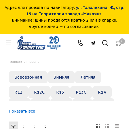
Адрес для проезда по навигатору:
ул. Талалихина, 41, стр.
19 на Территории завода «Микоян».
Внимание: шины продаются кратно 2 или в спарке,
другое кол-во — по согласованию.
0
Главная
-
Шины
-
Всесезонная
Зимняя
Летняя
R12
R12C
R13
R13C
R14
R14C
R15
R15C
R16
R16C
Показать все
R17
R18
R19
R20
R21
R22