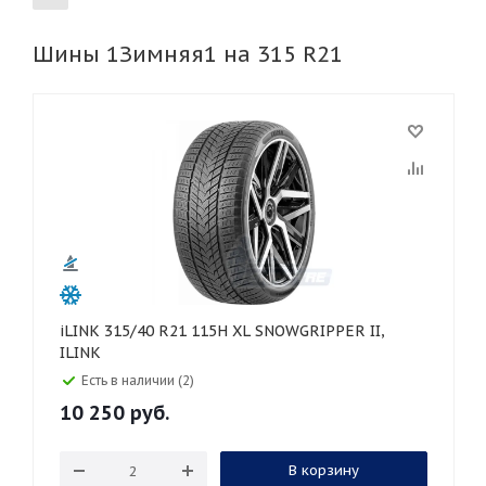
Шины 1Зимняя1 на 315 R21
155
165
185
195
205
215
225
235
245
255
265
275
285
295
305
315
325
30
35
40
45
45
50
55
60
65
70
75
80
iLINK 315/40 R21 115H XL SNOWGRIPPER II,
ILINK
Есть в наличии (2)
10 250
руб.
В корзину