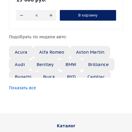
В корзину
Подобрать по модели авто:
Acura
Alfa Romeo
Aston Martin
Audi
Bentley
BMW
Brilliance
Bugatti
Buick
BYD
Cadillac
Показать все
Changan
Chery
Chevrolet
Chrysler
Citroen
Daewoo
Daihatsu
Datsun
Dodge
Каталог
Dongfeng
FAW
Ferrari
Fiat