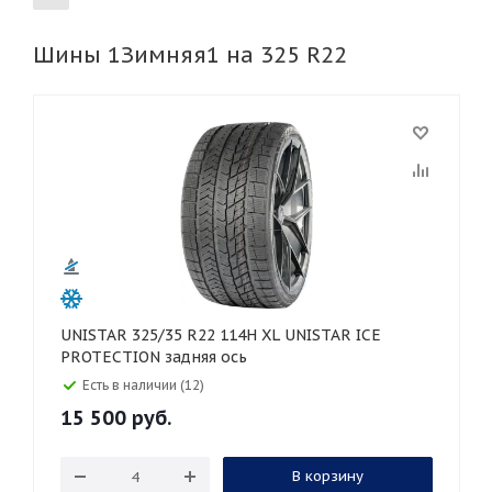
Шины 1Зимняя1 на 325 R22
155
165
185
195
205
215
225
235
245
255
265
275
285
295
305
315
325
30
35
40
45
45
50
55
60
65
70
75
80
UNISTAR 325/35 R22 114H XL UNISTAR ICE
PROTECTION задняя ось
Есть в наличии (12)
15 500
руб.
В корзину