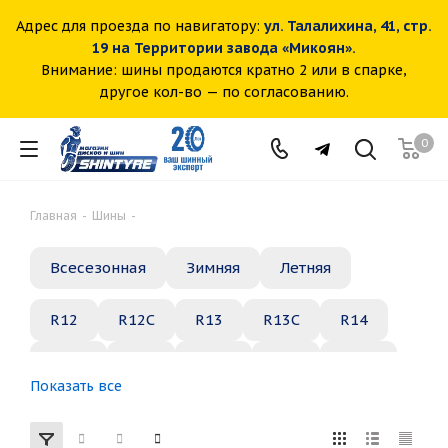
Адрес для проезда по навигатору:
ул. Талалихина, 41, стр.
19 на Территории завода «Микоян».
Внимание: шины продаются кратно 2 или в спарке,
другое кол-во — по согласованию.
0
Главная
-
Шины
-
Всесезонная
Зимняя
Летняя
R12
R12C
R13
R13C
R14
R14C
R15
R15C
R16
R16C
Показать все
R17
R18
R19
R20
R21
R22