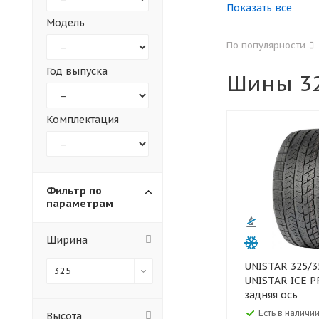
Показать все
Модель
155
165
По популярности
305
315
Год выпуска
Шины 32
30
35
Комплектация
Фильтр по
параметрам
Ширина
UNISTAR 325/35 R22 114H XL
325
UNISTAR ICE 
задняя ось
Есть в наличии
Высота