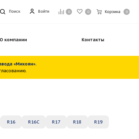
Войти
Поиск
Корзина
0
0
0
О компании
Контакты
завода «Микоян».
огласованию.
R16
R16C
R17
R18
R19