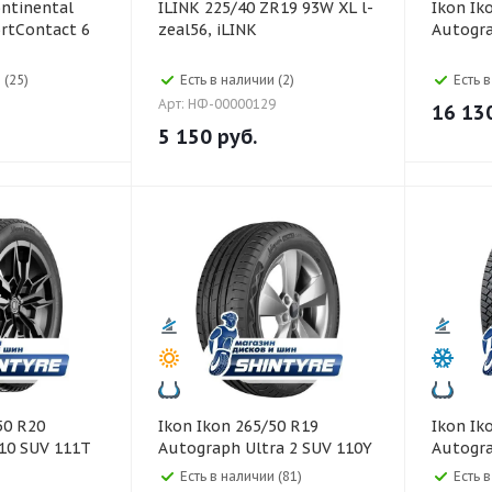
ILINK 225/40 ZR19 93W XL l-
Ikon Ikon 235/65 R18
rtContact 6
zeal56, iLINK
Autogr
 (25)
Есть в наличии (2)
Есть 
Арт: НФ-00000129
16 13
5 150
руб.
Ikon Ikon 265/50 R19
Ikon Ikon 255/55 R20
 10 SUV 111T
Autograph Ultra 2 SUV 110Y
Autogr
Есть в наличии (81)
Есть 