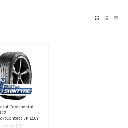
5
255
265
275
285
295
75
80
ntinental
R22
ortContact 5P 110Y
в наличии (44)