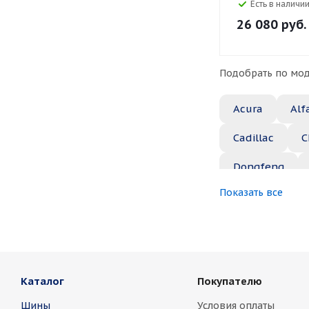
Есть в наличии
26 080
руб.
Подобрать по мод
Acura
Alf
Cadillac
C
Dongfeng
Показать все
Great Wall
Jaguar
Je
Marussia
Каталог
Покупателю
Nissan
No
Шины
Условия оплаты