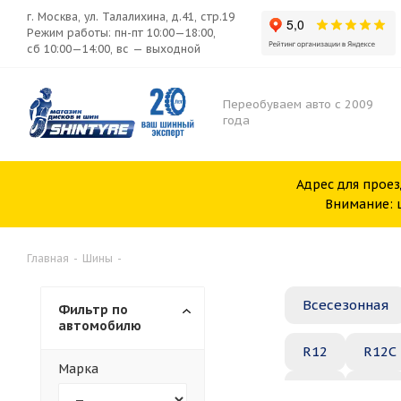
г. Москва, ул. Талалихина, д.41, стр.19
Режим работы: пн-пт 10:00—18:00,
сб 10:00—14:00, вс — выходной
Переобуваем авто с 2009
года
Адрес для проез
Внимание: ш
Главная
-
Шины
-
Всесезонная
Фильтр по
автомобилю
R12
R12C
Марка
R20
R21