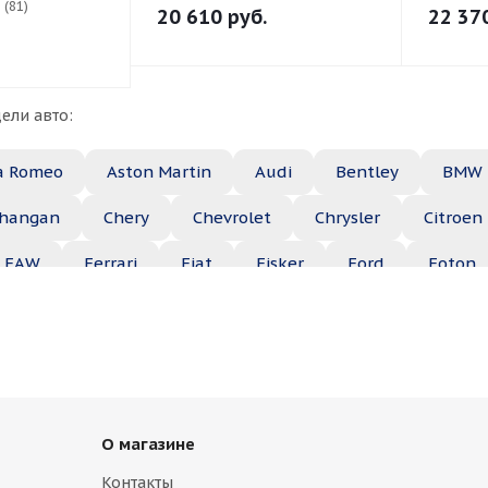
 (81)
20 610
руб.
22 37
ели авто:
a Romeo
Aston Martin
Audi
Bentley
BMW
hangan
Chery
Chevrolet
Chrysler
Citroen
FAW
Ferrari
Fiat
Fisker
Ford
Foton
Haima
Haval
Holden
Honda
Hummer
ep
Kia
Lamborghini
Lancia
Land Rover
Maserati
Maybach
Mazda
McLaren
Merce
О магазине
ble
Opel
Peugeot
Plymouth
Pontiac
Контакты