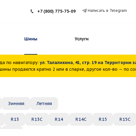
Написать в Telegram
+7 (800) 775-75-09
Шины
Услуги
да по навигатору:
ул. Талалихина, 41, стр. 19 на Территории 
ины продаются кратно 2 или в спарке, другое кол-во — по с
Зимняя
Летняя
R13
R13C
R14
R14C
R15
R15C
R22