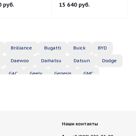
0
руб.
15 640
руб.
Brilliance
Bugatti
Buick
BYD
Daewoo
Daihatsu
Datsun
Dodge
GAC
Geely
Genesis
GMC
Hyundai
Infiniti
Isuzu
Iveco
Jac
Lexus
Lifan
Lincoln
Lotus
des
Mercury
MG
Mini
Mitsubishi
Наши контакты
Porsche
Ravon
Renault
Rolls-Royce