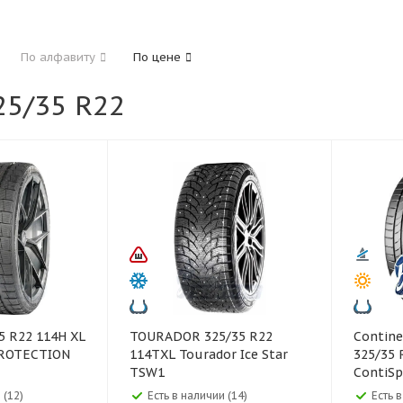
185
195
205
215
225
235
24
По алфавиту
По цене
325
5/35 R22
40
45
45
50
55
60
65
70
TOURADOR 325/35 R22
Continental Co
PROTECTION
114TXL Tourador Ice Star
325/35 
TSW1
ContiSp
 (12)
Есть в наличии (14)
Есть 