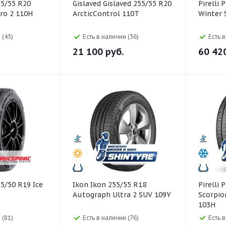
Gislaved Gislaved 255/55 R20
Pirelli Pirelli 255/35 R21
ero 2 110H
ArcticControl 110T
Winter 
 (43)
Есть в наличии (36)
Есть 
21 100
руб.
60 42
Ikon Ikon 255/55 R18
Pirelli Pirelli 235/60 R18
Autograph Ultra 2 SUV 109Y
Scorpio
103H
 (81)
Есть в наличии (76)
Есть 