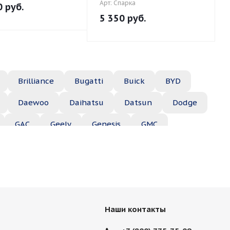
Арт: Спарка
0
руб.
5 350
руб.
Brilliance
Bugatti
Buick
BYD
Daewoo
Daihatsu
Datsun
Dodge
GAC
Geely
Genesis
GMC
Hyundai
Infiniti
Isuzu
Iveco
Jac
Lexus
Lifan
Lincoln
Lotus
des
Mercury
MG
Mini
Mitsubishi
Наши контакты
Porsche
Ravon
Renault
Rolls-Royce