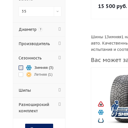
15 500
руб.
35
Диаметр
?
Шины 1Зимняя1 на
авто. Качественн
Производитель
испытания и соот
Сезонность
Вас может з
Зимняя (
3
)
Летняя (
1
)
Шипы
Разноширокий
комплект