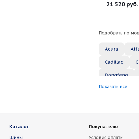
21 520
руб.
Подобрать по мод
Acura
Alf
Cadillac
C
Dongfeng
Показать все
Great Wall
Jaguar
Je
Marussia
Каталог
Покупателю
Nissan
No
Шины
Условия оплаты