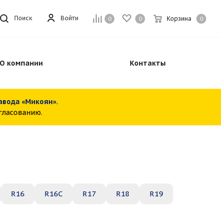
Войти
Поиск
Корзина
0
0
0
О компании
Контакты
завода «Микоян».
огласованию.
R16
R16C
R17
R18
R19