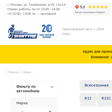
г. Москва, ул. Талалихина, д.41, стр.19
Режим работы: пн-пт 10:00—18:00,
сб 10:00—14:00, вс — выходной
Переобуваем авто с 2009
года
Адрес для проез
Внимание: ш
Главная
-
Шины
-
Всесезонная
Фильтр по
автомобилю
R12
R12C
Марка
R20
R21