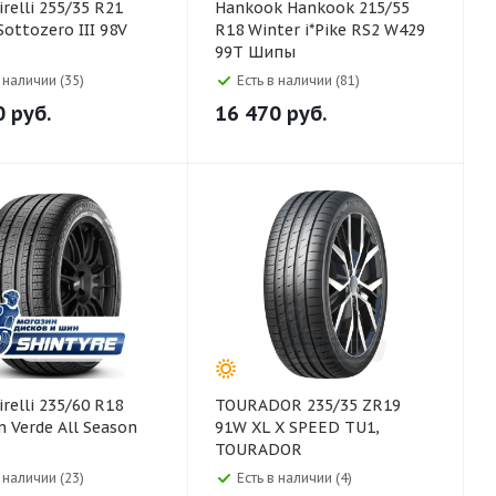
Hankook Hankook 215/55
Sottozero III 98V
R18 Winter i*Pike RS2 W429
99T Шипы
в наличии (35)
Есть в наличии (81)
0
руб.
16 470
руб.
TOURADOR 235/35 ZR19
n Verde All Season
91W XL X SPEED TU1,
TOURADOR
в наличии (23)
Есть в наличии (4)