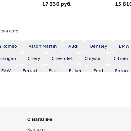
17 330
руб.
15 81
ели авто:
a Romeo
Aston Martin
Audi
Bentley
BMW
hangan
Chery
Chevrolet
Chrysler
Citroen
FAW
Ferrari
Fiat
Fisker
Ford
Foton
Haima
Haval
Holden
Honda
Hummer
ep
Kia
Lamborghini
Lancia
Land Rover
Maserati
Maybach
Mazda
McLaren
Merce
О магазине
ble
Opel
Peugeot
Plymouth
Pontiac
Контакты