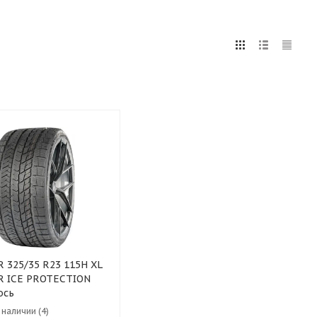
5
255
265
275
285
295
75
80
H XL
R ICE PROTECTION
ось
 наличии (4)