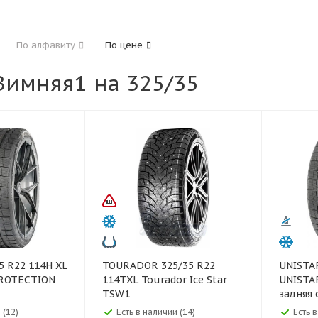
185
195
205
215
225
235
24
По алфавиту
По цене
325
имняя1 на 325/35
40
45
45
50
55
60
65
70
TOURADOR 325/35 R22
UNISTAR 325/35 R23 115
PROTECTION
114TXL Tourador Ice Star
UNISTA
TSW1
задняя 
 (12)
Есть в наличии (14)
Есть в