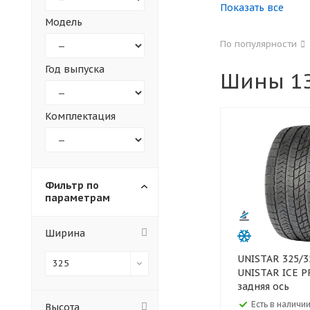
Показать все
Модель
155
165
По популярности
305
315
Год выпуска
Шины 1З
30
35
Комплектация
Фильтр по
параметрам
Ширина
UNISTAR 325/35 R22 114H XL
325
UNISTAR ICE 
задняя ось
Есть в наличии
Высота