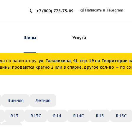
Написать в Telegram
+7 (800) 775-75-09
Шины
Услуги
да по навигатору:
ул. Талалихина, 41, стр. 19 на Территории 
ины продаются кратно 2 или в спарке, другое кол-во — по с
Зимняя
Летняя
R13
R13C
R14
R14C
R15
R15C
R22