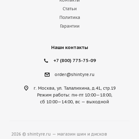
Контакты
Marussia
Maserati
Maybach
Статьи
Политика
Mazda
McLaren
Mercedes
Гарантии
Mercury
MG
Mini
Mitsubishi
Nissan
Noble
Opel
Peugeot
Наши контакты
Plymouth
Pontiac
Porsche
+7 (800) 775-75-09
Ravon
Renault
Rolls-Royce
order@shintyre.ru
Rover
Saab
Saturn
Scion
г. Москва, ул. Талалихина, д.41, стр.19
Режим работы: пн-пт 10:00—18:00,
Seat
Skoda
Smart
Ssang Yong
сб 10:00—14:00, вс — выходной
Subaru
Suzuki
Tesla
Toyota
Volkswagen
Volvo
ВАЗ
ГАЗ
2026 © shintyre.ru — магазин шин и дисков
УАЗ