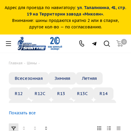
Адрес для проезда по навигатору:
ул. Талалихина, 41, стр.
19 на Территории завода «Микоян».
Внимание: шины продаются кратно 2 или в спарке,
другое кол-во — по согласованию.
0
Главная
-
Шины
-
Всесезонная
Зимняя
Летняя
R12
R12C
R13
R13C
R14
R14C
R15
R15C
R16
R16C
Показать все
R17
R18
R19
R20
R21
R22