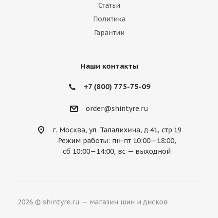
Marussia
Maserati
Maybach
Статьи
Политика
Mazda
McLaren
Mercedes
Гарантии
Mercury
MG
Mini
Mitsubishi
Nissan
Noble
Opel
Peugeot
Наши контакты
Plymouth
Pontiac
Porsche
+7 (800) 775-75-09
Ravon
Renault
Rolls-Royce
order@shintyre.ru
Rover
Saab
Saturn
Scion
г. Москва, ул. Талалихина, д.41, стр.19
Режим работы: пн-пт 10:00—18:00,
Seat
Skoda
Smart
Ssang Yong
сб 10:00—14:00, вс — выходной
Subaru
Suzuki
Tesla
Toyota
Volkswagen
Volvo
ВАЗ
ГАЗ
2026 © shintyre.ru — магазин шин и дисков
УАЗ