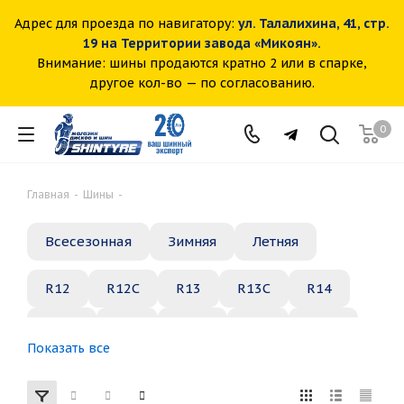
Адрес для проезда по навигатору:
ул. Талалихина, 41, стр.
19 на Территории завода «Микоян».
Внимание: шины продаются кратно 2 или в спарке,
другое кол-во — по согласованию.
0
Главная
-
Шины
-
Всесезонная
Зимняя
Летняя
R12
R12C
R13
R13C
R14
R14C
R15
R15C
R16
R16C
Показать все
R17
R18
R19
R20
R21
R22