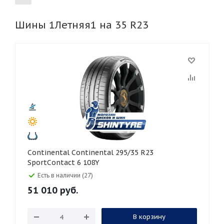
Шины 1Летняя1 на 35 R23
155
165
185
195
205
215
225
235
245
255
265
275
285
295
305
315
325
30
35
40
45
45
50
55
60
65
70
75
80
Continental Continental 295/35 R23
SportContact 6 108Y
Есть в наличии (27)
51 010
руб.
В корзину